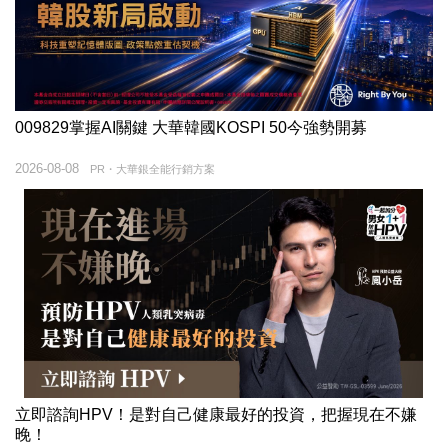
009829掌握AI關鍵 大華韓國KOSPI 50今強勢開募
2026-08-08
PR・大華銀全能行銷方案
立即諮詢HPV！是對自己健康最好的投資，把握現在不嫌
晚！