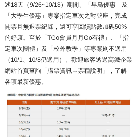
述18天（9/26~10/13）期間、「早鳥優惠」及
「大學生優惠」專案指定車次之對號座，完成
開票且無退票紀錄，還可享回饋點數加碼50%
的好康。至於「TGo會員月月Go有禮」、「指
定車次團體」及「校外教學」等專案則不適用
（10/1、10/8仍適用）。歡迎旅客透過高鐵企業
網站首頁查詢「購票資訊→票種說明」，了解
各項最新優惠。