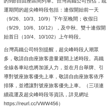
的9節自由座區間列車。台灣高鐵公司預估，疏
運期間的超尖峰時段包括：連假開始前一天
（9/26、10/3、10/9）下午至晚間；收假日
（9/29、10/6、10/12），及中秋、雙十連假開
始首日（10/4、10/102）上午時段。
台灣高鐵公司特別提醒，超尖峰時段人潮眾
多，敬請自由座旅客盡量避開上述時段。高鐵
全線各車站也將加派人力，並在月台舉牌、引
導對號座旅客優先上車，敬請自由座旅客依序
排隊，並禮讓對號座旅客優先上車。（三項連
續疏運及超尖峰時段等資訊，詳見網址
https://reurl.cc/VWW456
）