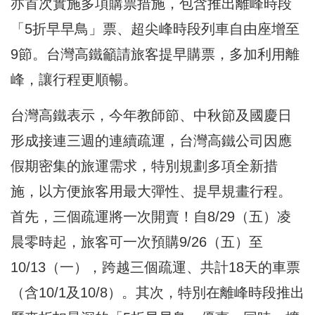
亦首次實施多項購票措施，包含推出離峰時段
「5折早早鳥」票、超尖峰時段列車自由座增至
9節。台灣高鐵籲請旅客提早購票，多加利用離
峰，讓行程更順暢。
台灣高鐵表示，今年教師節、中秋節及國慶日
形成接連三週的連續疏運，台灣高鐵公司因應
假期密集的旅運需求，特別規劃多項全新措
施，以方便旅客用最大彈性、提早規畫行程。
首先，三個疏運將一次開賣！自8/29（五）凌
晨零時起，旅客可一次預購9/26（五）至
10/13（一），跨越三個疏運、共計18天的車票
（含10/1及10/8）。其次，特別在離峰時段推出