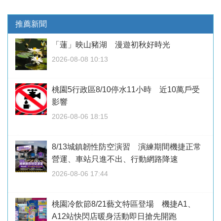
推薦新聞
「蓮」映山豬湖 漫遊初秋好時光
2026-08-08 10:13
桃園5行政區8/10停水11小時 近10萬戶受
影響
2026-08-06 18:15
8/13城鎮韌性防空演習 演練期間機捷正常
營運、車站只進不出、行動網路降速
2026-08-06 17:44
桃園冷飲節8/21藝文特區登場 機捷A1、
A12站快閃店暖身活動即日搶先開跑