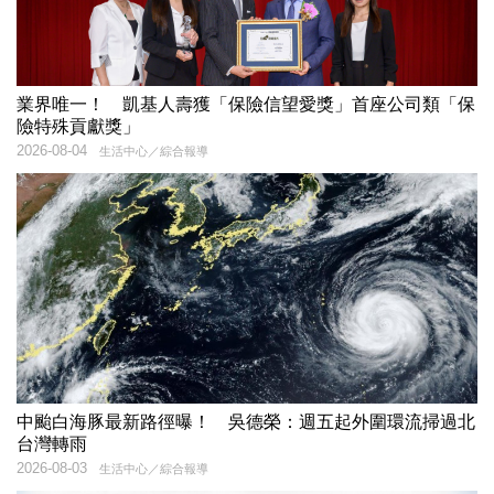
業界唯一！ 凱基人壽獲「保險信望愛獎」首座公司類「保
險特殊貢獻獎」
2026-08-04
生活中心／綜合報導
中颱白海豚最新路徑曝！ 吳德榮：週五起外圍環流掃過北
台灣轉雨
2026-08-03
生活中心／綜合報導