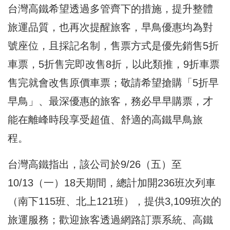
台灣高鐵希望透過多管齊下的措施，提升整體
旅運品質，也再次提醒旅客，早鳥優惠均為對
號座位，且採記名制，售票方式是優先銷售5折
車票，5折售完即改售8折，以此類推，9折車票
售完就會改售原價車票；敬請希望搶購「5折早
早鳥」、最深優惠的旅客，務必早早購票，才
能在離峰時段享受超值、舒適的高鐵早鳥旅
程。
台灣高鐵指出，該公司於9/26（五）至
10/13（一）18天期間，總計加開236班次列車
（南下115班、北上121班），提供3,109班次的
旅運服務；歡迎旅客透過網路訂票系統、高鐵