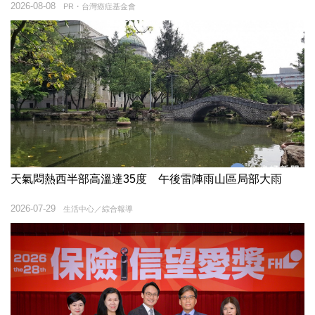
2026-08-08
PR・台灣癌症基金會
天氣悶熱西半部高溫達35度 午後雷陣雨山區局部大雨
2026-07-29
生活中心／綜合報導