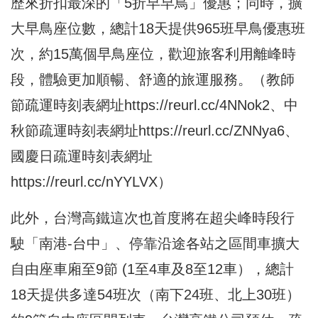
歷來折扣最深的「5折早早鳥」優惠；同時，擴
大早鳥座位數，總計18天提供965班早鳥優惠班
次，約15萬個早鳥座位，歡迎旅客利用離峰時
段，體驗更加順暢、舒適的旅運服務。（教師
節疏運時刻表網址
https://reurl.cc/4NNok2
、中
秋節疏運時刻表網址
https://reurl.cc/ZNNya6
、
國慶日疏運時刻表網址
https://reurl.cc/nYYLVX
）
此外，台灣高鐵這次也首度將在超尖峰時段行
駛「南港-台中」、停靠沿途各站之區間車擴大
自由座車廂至9節 (1至4車及8至12車），總計
18天提供多達54班次（南下24班、北上30班）