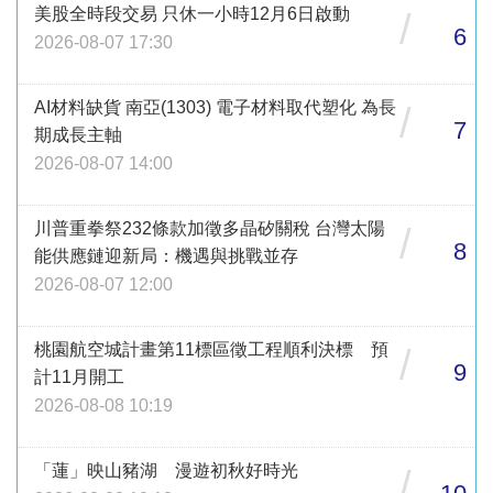
美股全時段交易 只休一小時12月6日啟動
/
6
2026-08-07 17:30
AI材料缺貨 南亞(1303) 電子材料取代塑化 為長
/
7
期成長主軸
2026-08-07 14:00
川普重拳祭232條款加徵多晶矽關稅 台灣太陽
/
8
能供應鏈迎新局：機遇與挑戰並存
2026-08-07 12:00
桃園航空城計畫第11標區徵工程順利決標 預
/
9
計11月開工
2026-08-08 10:19
「蓮」映山豬湖 漫遊初秋好時光
/