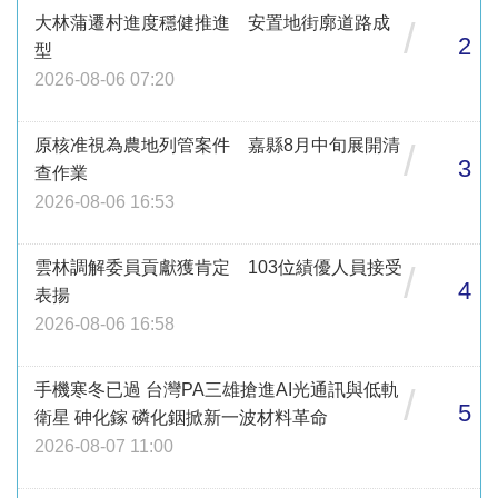
大林蒲遷村進度穩健推進 安置地街廓道路成
/
2
型
2026-08-06 07:20
原核准視為農地列管案件 嘉縣8月中旬展開清
/
3
查作業
2026-08-06 16:53
雲林調解委員貢獻獲肯定 103位績優人員接受
/
4
表揚
2026-08-06 16:58
手機寒冬已過 台灣PA三雄搶進AI光通訊與低軌
/
5
衛星 砷化鎵 磷化銦掀新一波材料革命
2026-08-07 11:00