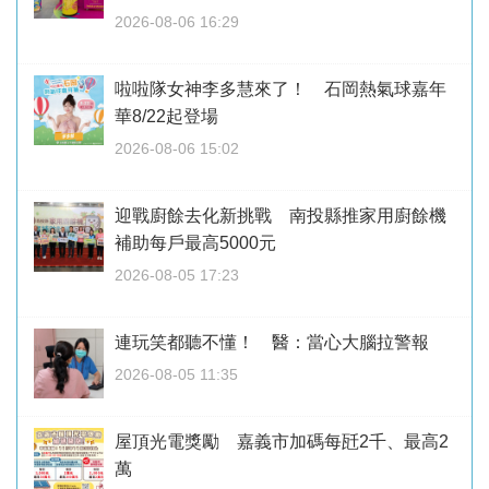
2026-08-06 16:29
啦啦隊女神李多慧來了！ 石岡熱氣球嘉年
華8/22起登場
2026-08-06 15:02
迎戰廚餘去化新挑戰 南投縣推家用廚餘機
補助每戶最高5000元
2026-08-05 17:23
連玩笑都聽不懂！ 醫：當心大腦拉警報
2026-08-05 11:35
屋頂光電獎勵 嘉義市加碼每瓩2千、最高2
萬