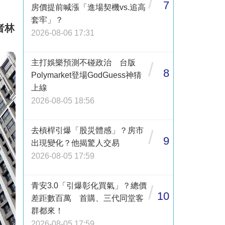
/
7
房價提前喊漲「進場契機vs.追高
套牢」？
者林
2026-08-06 17:31
主打娛樂預測不碰政治 台版
/
8
Polymarket登場GodGuess神猜
上線
2026-08-05 18:56
去槓桿引爆「股災體感」？房市
/
9
出現變化？他揭驚人交易
2026-08-05 17:59
青安3.0「引爆彰化買氣」？總價
/
10
差距數百萬 首購、三代同堂客
群都來！
2026-08-05 17:59