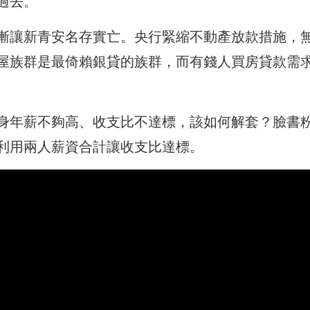
過去。
漸讓新青安名存實亡。央行緊縮不動產放款措施，
屋族群是最倚賴銀貸的族群，而有錢人買房貸款需
身年薪不夠高、收支比不達標，該如何解套？臉書
利用兩人薪資合計讓收支比達標。