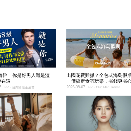
率淪陷！你是好男人還是渣
出國花費難抓？全包式海島假
鍵在這
一價搞定食宿玩樂，省錢更省
7
2026-08-07
PR・台灣癌症基金會
PR・Club Med Taiwan