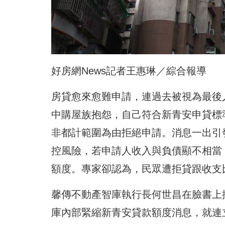
好房網News記者王惠琳／綜合報導
房貸愈來愈難申請，連過去被視為最後
中購屋族抱怨，自己符合新青安申貸標
非都計範圍為由拒絕申請。消息一出引
控風險，若申請人收入與負債顯不相當
額度。專家卻認為，民眾遭拒貸跟收支
馨傳不動產智庫執行長何世昌在臉書上
庫內部緊縮新青安貸款額度消息，就連