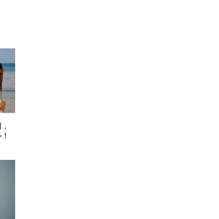
期，
心！