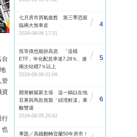
七月房市買氣復甦 第三季恐面
/
4
臨兩大煞車皮
2026-08-06 17:31
投等債也能拚高息 「這檔
/
5
名台
ETF」年化配息率達7.28％、連
兩次站穩7％以上
地
2026-08-06 01:09
人管
融資
開胃解膩新主張 這一鍋以在地
/
6
百果與馬告熬製「緋澄鮮漾」果
酸雙湯
2026-08-05 20:42
股行
，也
專題／高鐵翻轉宜蘭50年房市！