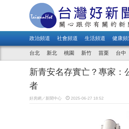
政治頻道
社會頻道
生活頻道
健康頻
台北
新北
桃園
新竹
苗栗
台中
新青安名存實亡？專家：
者
好房網／新聞中心
2025-06-27 18:52