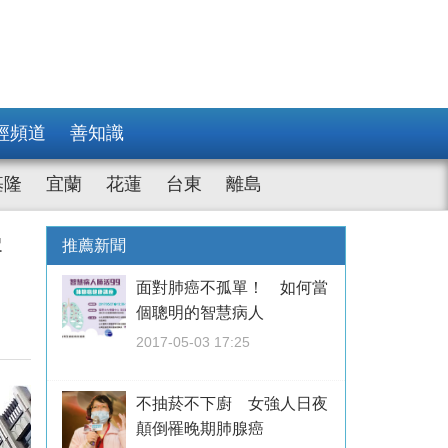
經頻道
善知識
基隆
宜蘭
花蓮
台東
離島
害
推薦新聞
面對肺癌不孤單！ 如何當
個聰明的智慧病人
2017-05-03 17:25
不抽菸不下廚 女強人日夜
顛倒罹晚期肺腺癌