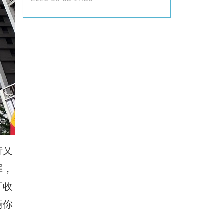
行又
罪，
「收
請你