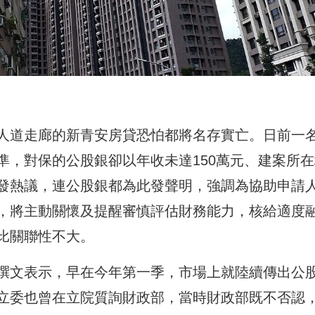
人道走廊的新青安房貸恐怕都將名存實亡。日前一
準，對保的公股銀卻以年收未達150萬元、建案所在
發熱議，連公股銀都為此發聲明，強調為協助申請
，將主動關懷及提醒審慎評估財務能力，核給適度
比關聯性不大。
撰文表示，早在今年第一季，市場上就陸續傳出公
立委也曾在立院質詢財政部，當時財政部既不否認