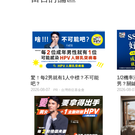
驚！每2男就有1人中標？不可能
1/2機
吧？
男？關
2026-08-07
2026-08-0
PR・台灣癌症基金會