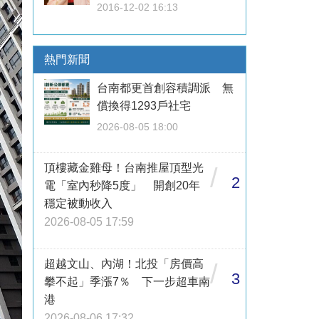
2016-12-02 16:13
熱門新聞
台南都更首創容積調派 無
償換得1293戶社宅
2026-08-05 18:00
頂樓藏金雞母！台南推屋頂型光
/
2
電「室內秒降5度」 開創20年
穩定被動收入
2026-08-05 17:59
超越文山、內湖！北投「房價高
/
3
攀不起」季漲7％ 下一步超車南
港
2026-08-06 17:32