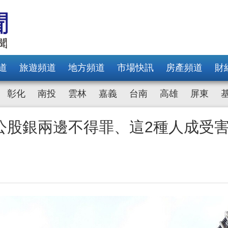
道
旅遊頻道
地方頻道
市場快訊
房產頻道
財
彰化
南投
雲林
嘉義
台南
高雄
屏東
公股銀兩邊不得罪、這2種人成受