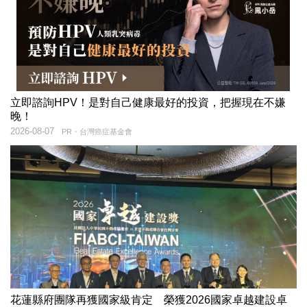
立即諮詢HPV！是對自己健康最好的投資，把握現在不嫌
晚！
2026-08-07
PR・台灣癌症基金會
花蓮縣府團隊再獲國家級肯定 榮獲2026國家卓越建設卓