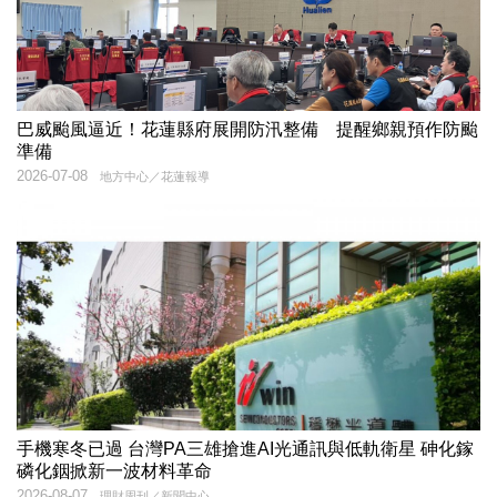
巴威颱風逼近！花蓮縣府展開防汛整備 提醒鄉親預作防颱
準備
2026-07-08
地方中心／花蓮報導
手機寒冬已過 台灣PA三雄搶進AI光通訊與低軌衛星 砷化鎵
磷化銦掀新一波材料革命
2026-08-07
理財周刊／新聞中心