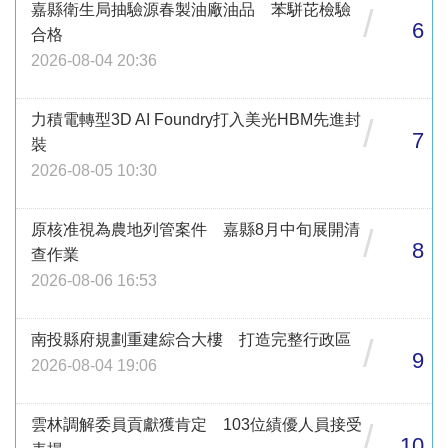
嘉縣衛生局抽驗源春製油廠油品 苯駢芘檢驗
/
6
合格
2026-08-04 20:36
力積電轉型3D AI Foundry打入美光HBM先進封
/
7
裝
2026-08-05 10:30
原核准視為農地列管案件 嘉縣8月中旬展開清
/
8
查作業
2026-08-06 16:53
南投縣府規劃重建綜合大樓 打造完整行政區
/
9
2026-08-04 19:06
雲林調解委員貢獻獲肯定 103位績優人員接受
/
10