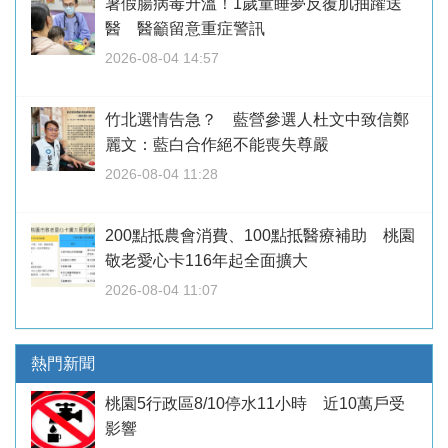
暑假腸病毒升溫！1歲童睡夢反覆肌抽躍送
醫 醫籲留意重症警訊
2026-08-04 14:57
竹北選情告急？ 藍營參選人杜文中致信鄭
麗文：藍白合作絕不能喪失尊嚴
2026-08-04 11:28
200點抵農會消費、100點抵醫療補助 桃園
敬老愛心卡116年起全面擴大
2026-08-04 11:07
熱門新聞
桃園5行政區8/10停水11小時 近10萬戶受
影響