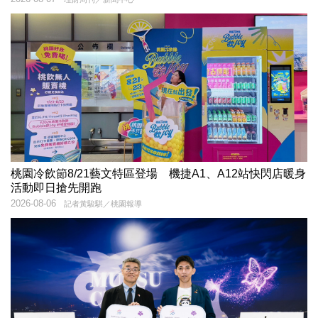
桃園冷飲節8/21藝文特區登場 機捷A1、A12站快閃店暖身
活動即日搶先開跑
2026-08-06
記者黃駿騏／桃園報導