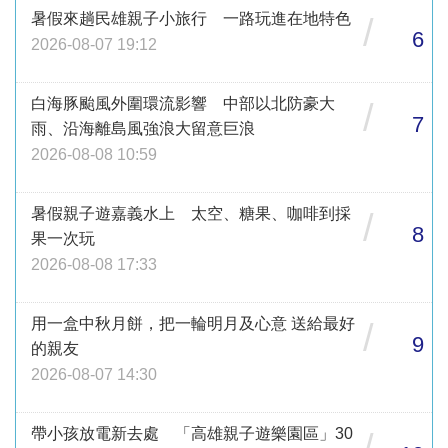
暑假來趟民雄親子小旅行 一路玩進在地特色
/
6
2026-08-07 19:12
白海豚颱風外圍環流影響 中部以北防豪大
/
7
雨、沿海離島風強浪大留意巨浪
2026-08-08 10:59
暑假親子遊嘉義水上 太空、糖果、咖啡到採
/
8
果一次玩
2026-08-08 17:33
用一盒中秋月餅，把一輪明月及心意 送給最好
/
9
的親友
2026-08-07 14:30
帶小孩放電新去處 「高雄親子遊樂園區」30