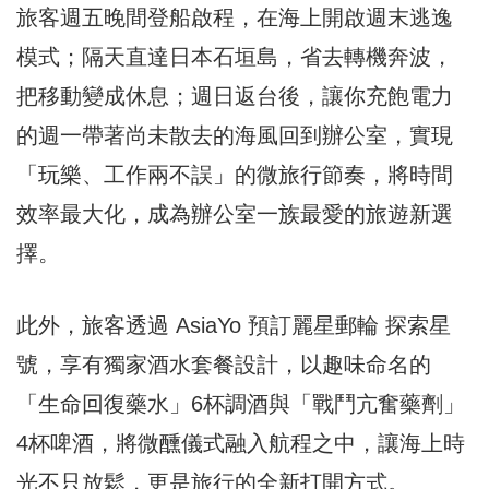
旅客週五晚間登船啟程，在海上開啟週末逃逸
模式；隔天直達日本石垣島，省去轉機奔波，
把移動變成休息；週日返台後，讓你充飽電力
的週一帶著尚未散去的海風回到辦公室，實現
「玩樂、工作兩不誤」的微旅行節奏，將時間
效率最大化，成為辦公室一族最愛的旅遊新選
擇。
此外，旅客透過 AsiaYo 預訂麗星郵輪 探索星
號，享有獨家酒水套餐設計，以趣味命名的
「生命回復藥水」6杯調酒與「戰鬥亢奮藥劑」
4杯啤酒，將微醺儀式融入航程之中，讓海上時
光不只放鬆，更是旅行的全新打開方式。