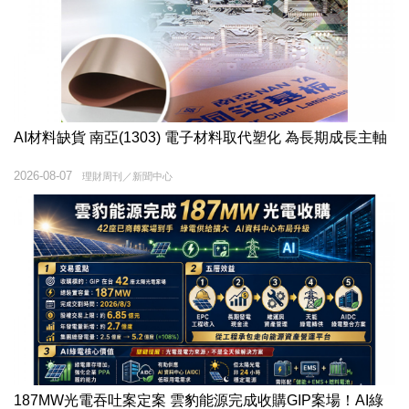
AI材料缺貨 南亞(1303) 電子材料取代塑化 為長期成長主軸
2026-08-07
理財周刊／新聞中心
187MW光電吞吐案定案 雲豹能源完成收購GIP案場！AI綠