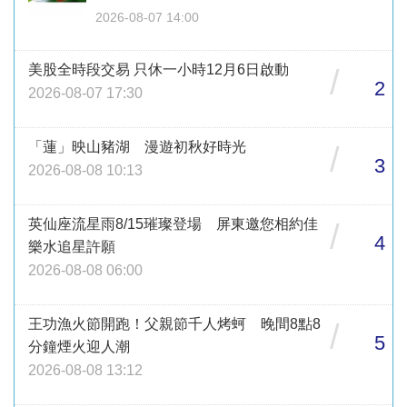
2026-08-07 14:00
美股全時段交易 只休一小時12月6日啟動
/
2
2026-08-07 17:30
「蓮」映山豬湖 漫遊初秋好時光
/
3
2026-08-08 10:13
英仙座流星雨8/15璀璨登場 屏東邀您相約佳
/
4
樂水追星許願
2026-08-08 06:00
王功漁火節開跑！父親節千人烤蚵 晚間8點8
/
5
分鐘煙火迎人潮
2026-08-08 13:12