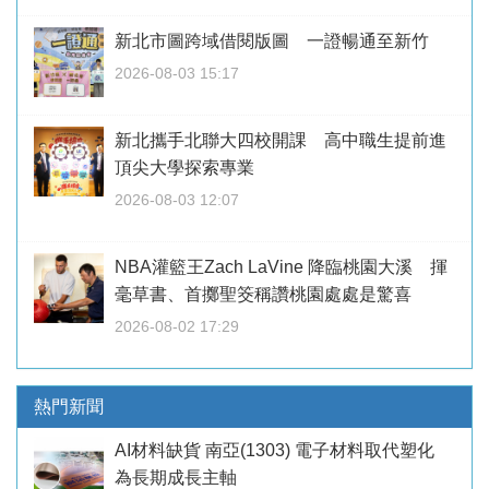
新北市圖跨域借閱版圖 一證暢通至新竹
2026-08-03 15:17
新北攜手北聯大四校開課 高中職生提前進
頂尖大學探索專業
2026-08-03 12:07
NBA灌籃王Zach LaVine 降臨桃園大溪 揮
毫草書、首擲聖筊稱讚桃園處處是驚喜
2026-08-02 17:29
熱門新聞
AI材料缺貨 南亞(1303) 電子材料取代塑化
為長期成長主軸