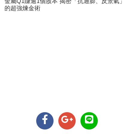
金屬Q1賺逾1個股本 揭密「抗通膨、反景氣」
的超強煉金術