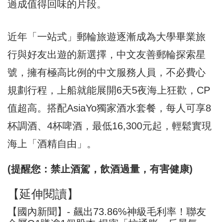
過成值得回味的片段。
近年「一站式」郵輪旅遊逐漸成為大學畢業旅
行與好友出遊的新選擇，中文友善郵輪探索星
號，擁有極高比例的中文服務人員，不必費心
規劃行程，上船就能展開6天5夜海上狂歡，CP
值超高。搭配AsiaYo獨家酒水套餐，每人可享8
杯調酒、4杯啤酒，最低16,300元起，輕鬆實現
海上「酒精自由」。
(
提醒您：
禁止酒駕，飲酒過量，有害健康)
【延伸閱讀】
【國內新聞】- 飆出73.86%神級毛利率！聯友