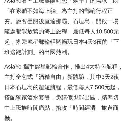
AsiaYo看準上班族隨時想「躺平」的需求，以
「在家躺不如海上躺」為主打的郵輪行程正
夯。旅客登船後直達那霸、石垣島，開啟一場
隨處都能放鬆的海上旅程；最低每人10,500元
起，搭乘麗星郵輪輕鬆暢玩日本4天3夜的「下
班逃跑計劃」的出國熱潮。
AsiaYo 攜手麗星郵輪合作，推出4大特色航程，
主打全包式「酒精自由」新體驗，其中3天2夜
日本石垣島的超短航程，最低每人7,500元起，
搭配獨家酒水套餐，免請假也能出國，精準切
中上班族時間痛點，搶攻「時間經濟」旅遊商
機。