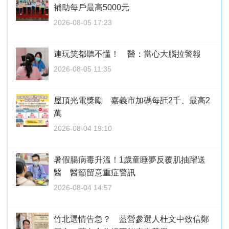
補助每戶最高5000元
2026-08-05 17:23
連玩笑都聽不懂！ 醫：當心大腦拉警報
2026-08-05 11:35
屋頂光電獎勵 嘉義市加碼每瓩2千、最高2
萬
2026-08-04 19:10
暑假腸病毒升溫！1歲童睡夢反覆肌抽躍送
醫 醫籲留意重症警訊
2026-08-04 14:57
竹北選情告急？ 藍營參選人杜文中致信鄭