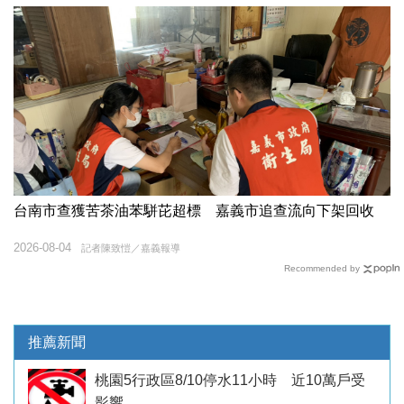
台南市查獲苦茶油苯駢芘超標 嘉義市追查流向下架回收
2026-08-04
記者陳致愷／嘉義報導
Recommended by
推薦新聞
桃園5行政區8/10停水11小時 近10萬戶受
影響