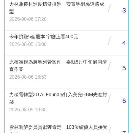
大林蒲遷村進度穩健推進 安置地街廓道路成
/
3
型
2026-08-06 07:20
今年拚賺5個股本 宇瞻上看400元
/
4
2026-08-05 15:00
原核准視為農地列管案件 嘉縣8月中旬展開清
/
5
查作業
2026-08-06 16:53
力積電轉型3D AI Foundry打入美光HBM先進封
/
6
裝
2026-08-05 10:30
雲林調解委員貢獻獲肯定 103位績優人員接受
/