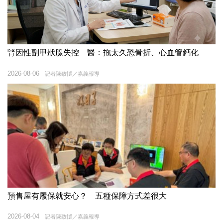
腎因性副甲狀腺失控 醫：拖太久恐骨折、心血管鈣化
2026-08-06
記者陳致愷／嘉義報導
預售屋有履保就安心？ 五種保障方式差很大
2026-08-04
記者陳致愷／嘉義報導