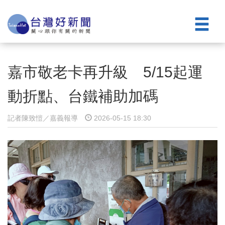
嘉市敬老卡再升級 5/15起運
動折點、台鐵補助加碼
記者陳致愷／嘉義報導
2026-05-15 18:30