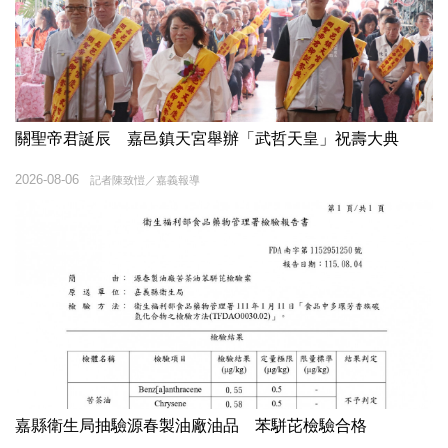
關聖帝君誕辰 嘉邑鎮天宮舉辦「武哲天皇」祝壽大典
2026-08-06
記者陳致愷／嘉義報導
嘉縣衛生局抽驗源春製油廠油品 苯駢芘檢驗合格