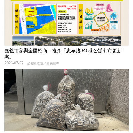
嘉義市參與全國招商 推介「忠孝路346巷公辦都市更新
案」
2026-07-27
記者陳致愷／嘉義報導