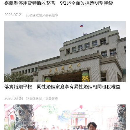
嘉義縣停用寶特瓶收菸蒂 9/1起全面改採透明塑膠袋
2026-07-21
記者陳致愷／嘉義報導
落實婚姻平權 同性婚姻家庭享有異性婚姻相同租稅權益
2026-08-04
記者陳致愷／嘉義報導