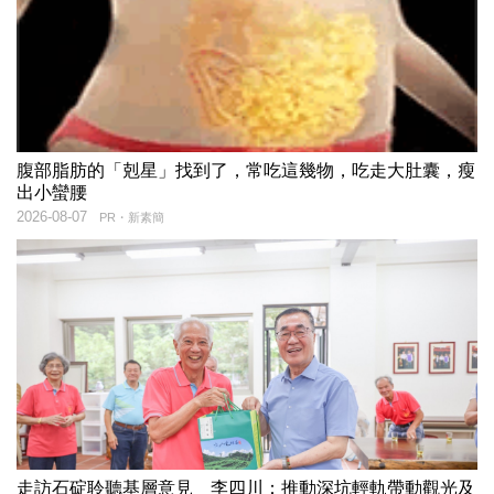
腹部脂肪的「剋星」找到了，常吃這幾物，吃走大肚囊，瘦
出小蠻腰
2026-08-07
PR・新素簡
走訪石碇聆聽基層意見 李四川：推動深坑輕軌帶動觀光及