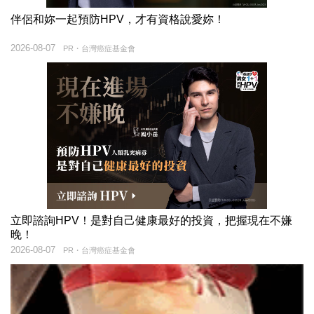
伴侶和妳一起預防HPV，才有資格說愛妳！
2026-08-07
PR・台灣癌症基金會
立即諮詢HPV！是對自己健康最好的投資，把握現在不嫌
晚！
2026-08-07
PR・台灣癌症基金會