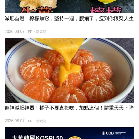
減肥首選，檸檬加它，堅持一週，腰細了，瘦到你懷疑人生
2026-08-07
PR・新素簡
超神減肥神器！橘子不要直接吃，加點這個！體重天天下降
2026-08-07
PR・新素簡