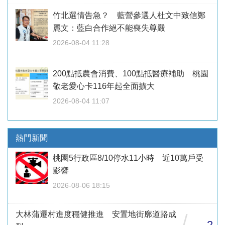
竹北選情告急？ 藍營參選人杜文中致信鄭
麗文：藍白合作絕不能喪失尊嚴
2026-08-04 11:28
200點抵農會消費、100點抵醫療補助 桃園
敬老愛心卡116年起全面擴大
2026-08-04 11:07
熱門新聞
桃園5行政區8/10停水11小時 近10萬戶受
影響
2026-08-06 18:15
大林蒲遷村進度穩健推進 安置地街廓道路成
/
2