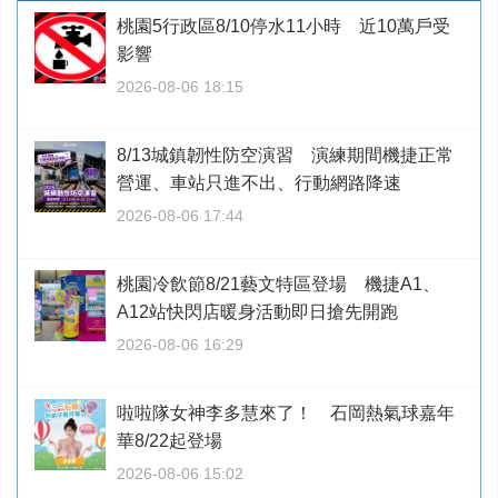
桃園5行政區8/10停水11小時 近10萬戶受
影響
2026-08-06 18:15
8/13城鎮韌性防空演習 演練期間機捷正常
營運、車站只進不出、行動網路降速
2026-08-06 17:44
桃園冷飲節8/21藝文特區登場 機捷A1、
A12站快閃店暖身活動即日搶先開跑
2026-08-06 16:29
啦啦隊女神李多慧來了！ 石岡熱氣球嘉年
華8/22起登場
2026-08-06 15:02