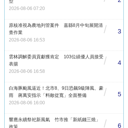
型
2026-08-06 07:20
原核准視為農地列管案件 嘉縣8月中旬展開清
/
3
查作業
2026-08-06 16:53
雲林調解委員貢獻獲肯定 103位績優人員接受
/
4
表揚
2026-08-06 16:58
白海豚颱風逼近！北市8、9日恐飆9級陣風、豪
/
5
雨 蔣萬安指示「料敵從寬」全面整備
2026-08-06 16:00
響應永續祭祀新風氣 竹市推「新紙錢三燒」
/
6
政策