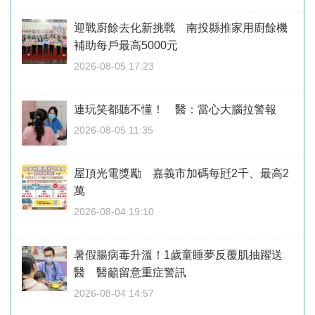
迎戰廚餘去化新挑戰 南投縣推家用廚餘機
補助每戶最高5000元
2026-08-05 17:23
連玩笑都聽不懂！ 醫：當心大腦拉警報
2026-08-05 11:35
屋頂光電獎勵 嘉義市加碼每瓩2千、最高2
萬
2026-08-04 19:10
暑假腸病毒升溫！1歲童睡夢反覆肌抽躍送
醫 醫籲留意重症警訊
2026-08-04 14:57