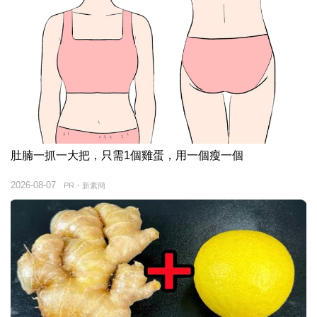
肚腩一抓一大把，只需1個雞蛋，用一個瘦一個
2026-08-07
PR・新素簡