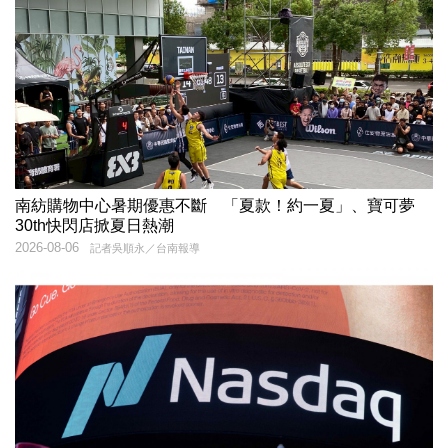
南紡購物中心暑期優惠不斷 「夏款！約一夏」、寶可夢
30th快閃店掀夏日熱潮
2026-08-06
記者吳順永／台南報導