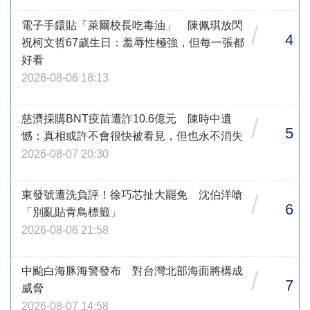
電子手鐶貼「萊爾校長吃毒油」 陳佩琪放閃
/
4
祝柯文哲67歲生日：羞辱性極強，但每一張都
好看
2026-08-06 18:13
慈濟採購BNT疫苗遭詐10.6億元 陳時中遺
/
5
憾：真相或許不會很快被看見，但也永不消失
2026-08-07 20:30
東發號遭洗負評！徐巧芯扯大罷免 沈伯洋嗆
/
6
「別亂貼青鳥標籤」
2026-08-06 21:58
中颱白海豚海警發布 對台灣北部海面將構成
/
7
威脅
2026-08-07 14:58