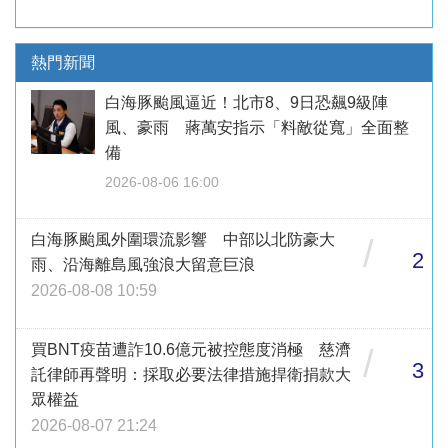
熱門新聞
白海豚颱風逼近！北市8、9日恐飆9級陣
風、豪雨 蔣萬安指示「料敵從寬」全面整
備
2026-08-06 16:00
白海豚颱風外圍環流影響 中部以北防豪大
/
2
雨、沿海離島風強浪大留意巨浪
2026-08-08 10:59
買BNT疫苗遭詐10.6億元被控態度消極 慈濟
/
3
託律師再聲明：採取必要法律措施捍衛捐款大
眾權益
2026-08-07 21:24