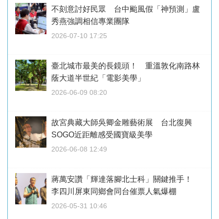
不刻意討好民眾 台中颱風假「神預測」盧
秀燕強調相信專業團隊
2026-07-10 17:25
臺北城市最美的長鏡頭！ 重溫敦化南路林
蔭大道半世紀「電影美學」
2026-06-09 08:20
故宮典藏大師吳卿金雕藝術展 台北復興
SOGO近距離感受國寶級美學
2026-06-08 12:49
蔣萬安讚「輝達落腳北士科」關鍵推手！
李四川屏東同鄉會同台催票人氣爆棚
2026-05-31 10:46