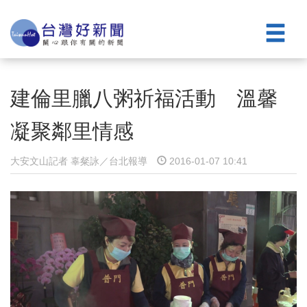
建倫里臘八粥祈福活動 溫馨
凝聚鄰里情感
大安文山記者 辜粲詠／台北報導
2016-01-07 10:41