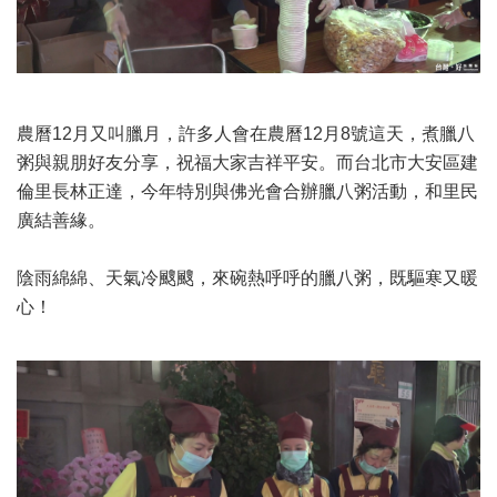
農曆12月又叫臘月，許多人會在農曆12月8號這天，煮臘八
粥與親朋好友分享，祝福大家吉祥平安。而台北市大安區建
倫里長林正達，今年特別與佛光會合辦臘八粥活動，和里民
廣結善緣。
陰雨綿綿、天氣冷颼颼，來碗熱呼呼的臘八粥，既驅寒又暖
心！