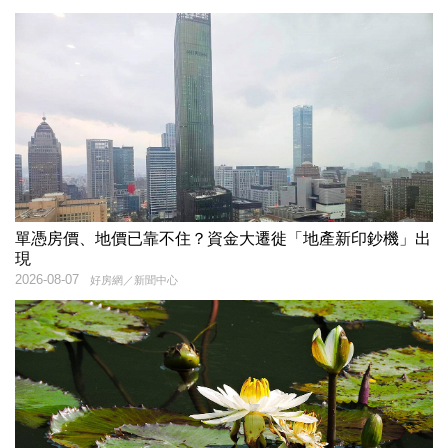
單憑房價、地價已靠不住？資金大遷徙「地產新印鈔機」出
現
2026-08-07
好房網／新聞中心