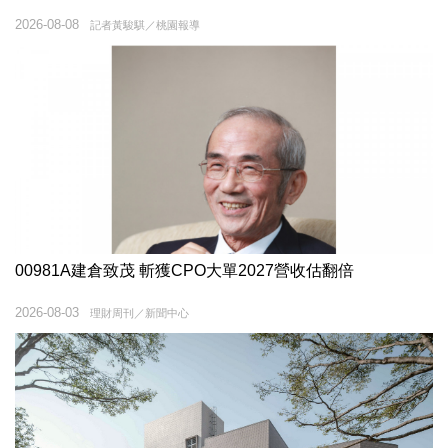
2026-08-08
記者黃駿騏／桃園報導
00981A建倉致茂 斬獲CPO大單2027營收估翻倍
2026-08-03
理財周刊／新聞中心