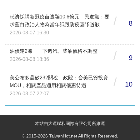
慈濟採購新冠疫苗遭騙10.6億元 民進黨：要
/
8
求藍白政治人物為當年詆毀防疫團隊道歉
2026-08-07 16:30
油價連2凍！ 下週汽、柴油價格不調整
/
9
2026-08-08 18:36
美公布多晶矽232關稅 政院：台美已簽投資
/
10
MOU，相關產品適用相關優惠待遇
2026-08-07 22:07
本站由大運聯和國際有限公司所維運
© 2015-2026 TaiwanHot.net All Rights Reserved.