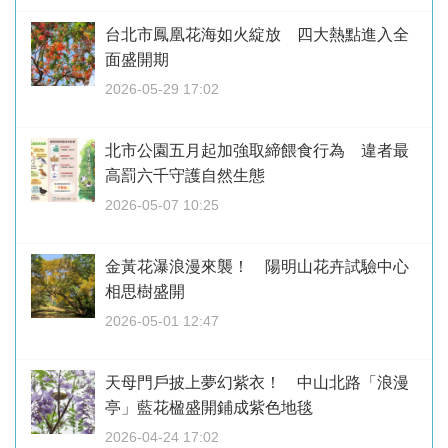
台北市鳳凰花海如火綻放 四大熱點進入全
面盛開期
2026-05-29 17:02
北市公園五月起加強取締餵食行為 違者最
高罰六千守護自然生態
2026-05-07 10:25
金黃花瀑浪漫來襲！ 陽明山花卉試驗中心
相思樹盛開
2026-05-01 12:47
天母門戶披上夢幻紫衣！ 中山北路「浪漫
亭」藍花楹盛開鋪成紫色地毯
2026-04-24 17:02