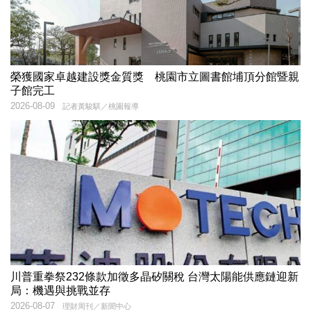
榮獲國家卓越建設獎金質獎 桃園市立圖書館埔頂分館暨親
子館完工
2026-08-09
記者黃駿騏／桃園報導
川普重拳祭232條款加徵多晶矽關稅 台灣太陽能供應鏈迎新
局：機遇與挑戰並存
2026-08-07
理財周刊／新聞中心