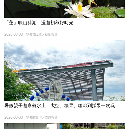
「蓮」映山豬湖 漫遊初秋好時光
2026-08-08
記者黃駿騏／桃園報導
暑假親子遊嘉義水上 太空、糖果、咖啡到採果一次玩
2026-08-08
記者陳致愷／嘉義報導