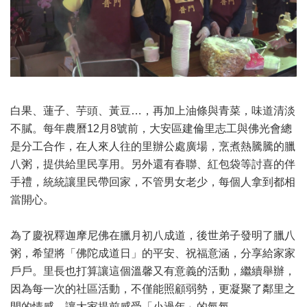
白果、蓮子、芋頭、黃豆…，再加上油條與青菜，味道清淡
不膩。每年農曆12月8號前，大安區建倫里志工與佛光會總
是分工合作，在人來人往的里辦公處廣場，烹煮熱騰騰的臘
八粥，提供給里民享用。另外還有春聯、紅包袋等討喜的伴
手禮，統統讓里民帶回家，不管男女老少，每個人拿到都相
當開心。
為了慶祝釋迦摩尼佛在臘月初八成道，後世弟子發明了臘八
粥，希望將「佛陀成道日」的平安、祝福意涵，分享給家家
戶戶。里長也打算讓這個溫馨又有意義的活動，繼續舉辦，
因為每一次的社區活動，不僅能照顧弱勢，更凝聚了鄰里之
間的情感，讓大家提前感受「小過年」的氣氛。