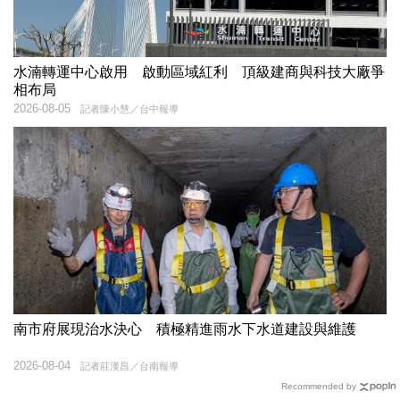
水湳轉運中心啟用 啟動區域紅利 頂級建商與科技大廠爭
相布局
2026-08-05
記者陳小慧／台中報導
南市府展現治水決心 積極精進雨水下水道建設與維護
2026-08-04
記者莊漢昌／台南報導
Recommended by