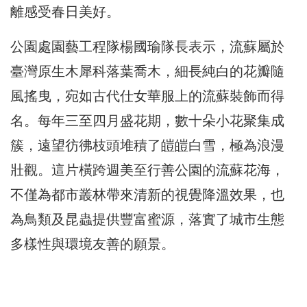
離感受春日美好。
公園處園藝工程隊楊國瑜隊長表示，流蘇屬於
臺灣原生木犀科落葉喬木，細長純白的花瓣隨
風搖曳，宛如古代仕女華服上的流蘇裝飾而得
名。每年三至四月盛花期，數十朵小花聚集成
簇，遠望彷彿枝頭堆積了皚皚白雪，極為浪漫
壯觀。這片橫跨週美至行善公園的流蘇花海，
不僅為都市叢林帶來清新的視覺降溫效果，也
為鳥類及昆蟲提供豐富蜜源，落實了城市生態
多樣性與環境友善的願景。