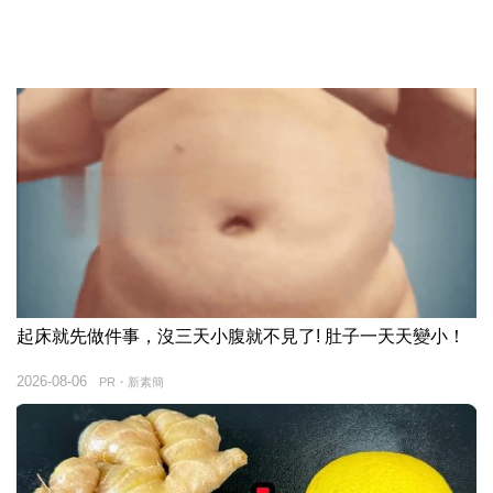
起床就先做件事，沒三天小腹就不見了! 肚子一天天變小！
2026-08-06
PR・新素簡