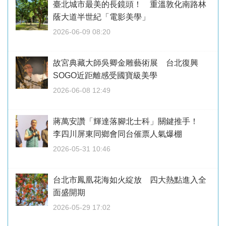
臺北城市最美的長鏡頭！ 重溫敦化南路林
蔭大道半世紀「電影美學」
2026-06-09 08:20
故宮典藏大師吳卿金雕藝術展 台北復興
SOGO近距離感受國寶級美學
2026-06-08 12:49
蔣萬安讚「輝達落腳北士科」關鍵推手！
李四川屏東同鄉會同台催票人氣爆棚
2026-05-31 10:46
台北市鳳凰花海如火綻放 四大熱點進入全
面盛開期
2026-05-29 17:02