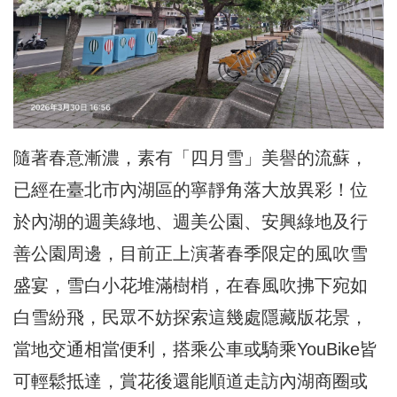
隨著春意漸濃，素有「四月雪」美譽的流蘇，
已經在臺北市內湖區的寧靜角落大放異彩！位
於內湖的週美綠地、週美公園、安興綠地及行
善公園周邊，目前正上演著春季限定的風吹雪
盛宴，雪白小花堆滿樹梢，在春風吹拂下宛如
白雪紛飛，民眾不妨探索這幾處隱藏版花景，
當地交通相當便利，搭乘公車或騎乘YouBike皆
可輕鬆抵達，賞花後還能順道走訪內湖商圈或