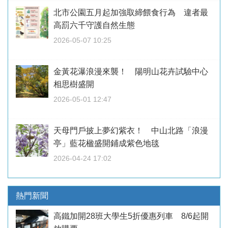
北市公園五月起加強取締餵食行為 違者最
高罰六千守護自然生態
2026-05-07 10:25
金黃花瀑浪漫來襲！ 陽明山花卉試驗中心
相思樹盛開
2026-05-01 12:47
天母門戶披上夢幻紫衣！ 中山北路「浪漫
亭」藍花楹盛開鋪成紫色地毯
2026-04-24 17:02
熱門新聞
高鐵加開28班大學生5折優惠列車 8/6起開