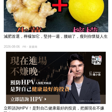
減肥首選，檸檬加它，堅持一週，腰細了，瘦到你懷疑人生
2026-08-06
PR・新素簡
立即諮詢HPV！是對自己健康最好的投資，把握現在不嫌