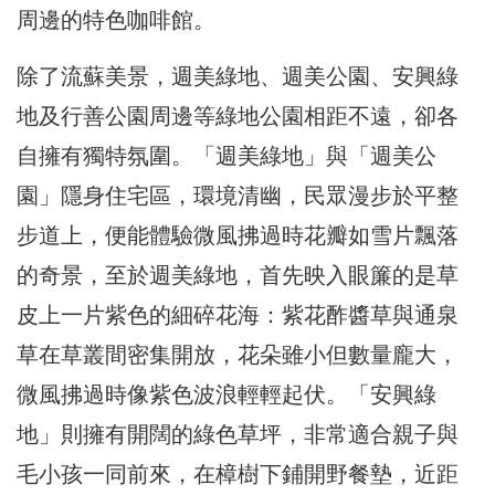
周邊的特色咖啡館。
除了流蘇美景，週美綠地、週美公園、安興綠
地及行善公園周邊等綠地公園相距不遠，卻各
自擁有獨特氛圍。「週美綠地」與「週美公
園」隱身住宅區，環境清幽，民眾漫步於平整
步道上，便能體驗微風拂過時花瓣如雪片飄落
的奇景，至於週美綠地，首先映入眼簾的是草
皮上一片紫色的細碎花海：紫花酢醬草與通泉
草在草叢間密集開放，花朵雖小但數量龐大，
微風拂過時像紫色波浪輕輕起伏。「安興綠
地」則擁有開闊的綠色草坪，非常適合親子與
毛小孩一同前來，在樟樹下鋪開野餐墊，近距