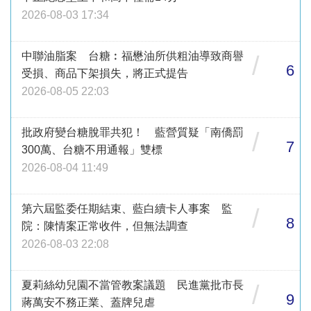
2026-08-03 17:34
中聯油脂案 台糖︰福懋油所供粗油導致商譽
/
6
受損、商品下架損失，將正式提告
2026-08-05 22:03
批政府變台糖脫罪共犯！ 藍營質疑「南僑罰
/
7
300萬、台糖不用通報」雙標
2026-08-04 11:49
第六屆監委任期結束、藍白續卡人事案 監
/
8
院：陳情案正常收件，但無法調查
2026-08-03 22:08
夏莉絲幼兒園不當管教案議題 民進黨批市長
/
9
蔣萬安不務正業、蓋牌兒虐