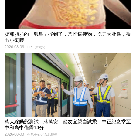
腹部脂肪的「剋星」找到了，常吃這幾物，吃走大肚囊，瘦
出小蠻腰
2026-08-06
PR・新素簡
萬大線動態測試 蔣萬安、侯友宜親自試乘 中正紀念堂至
中和高中僅需14分
2026-08-03
生活中心／台北報導