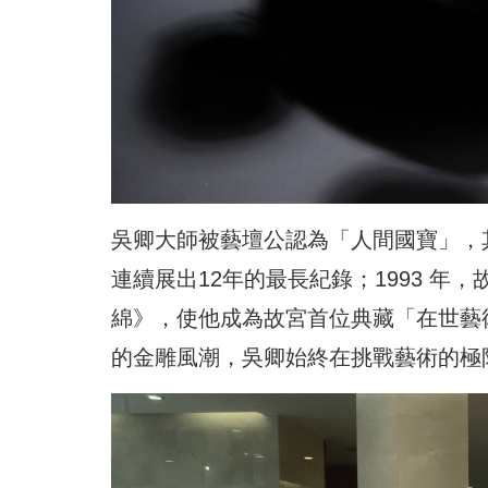
吳卿大師被藝壇公認為「人間國寶」，
連續展出12年的最長紀錄；1993 
綿》，使他成為故宮首位典藏「在世藝術
的金雕風潮，吳卿始終在挑戰藝術的極