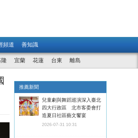
經頻道
善知識
基隆
宜蘭
花蓮
台東
離島
國
推薦新聞
兒童劇與舞蹈巡演深入臺北
四大行政區 北市客委會打
造夏日社區藝文饗宴
2026-07-31 10:31