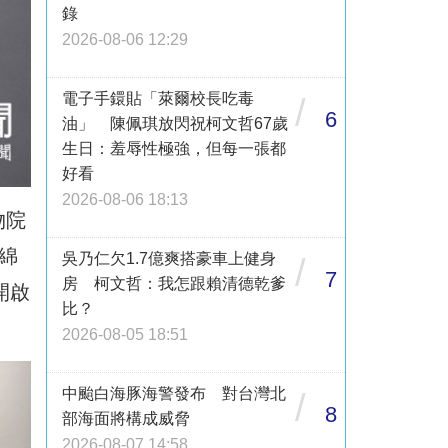
錄
2026-08-06 12:29
電子手鐶貼「萊爾校長吃毒
/
6
油」 陳佩琪放閃祝柯文哲67歲
生日：羞辱性極強，但每一張都
好看
2026-08-06 18:13
物院
綿
吳乃仁欠1.7億爽搭豪車上健身
/
7
房 柯文哲：我怎跟賴清德乾爹
開啟
比？
2026-08-05 18:51
中颱白海豚海警發布 對台灣北
/
8
部海面將構成威脅
2026-08-07 14:58