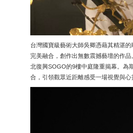
台灣國寶級藝術大師吳卿憑藉其精湛的雕
完美融合，創作出無數震撼藝壇的作品。
北復興SOGO的9樓中庭隆重揭幕。為
合，引領觀眾近距離感受一場視覺與心