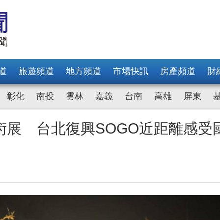
道
旅遊頻道
地方頻道
市場快訊
房產頻道
財
彰化
南投
雲林
嘉義
台南
高雄
屏東
術展 台北復興SOGO近距離感受