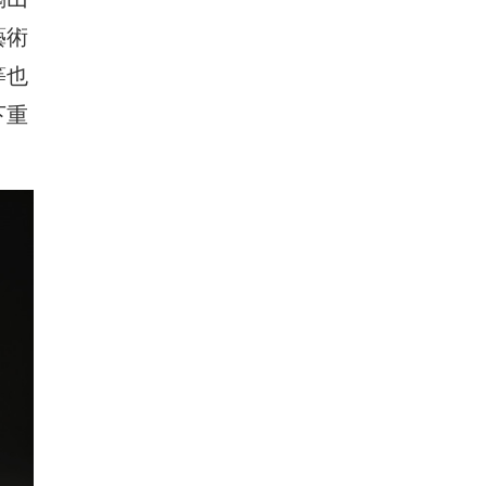
藝術
等也
下重