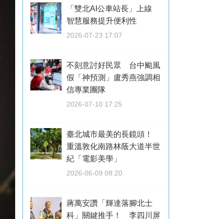
「雙北AI公車站長」上線
智慧服務提升便利性
2026-07-23 17:07
不刻意討好民眾 台中颱風
假「神預測」盧秀燕強調相
信專業團隊
2026-07-10 17:25
臺北城市最美的長鏡頭！
重溫敦化南路林蔭大道半世
紀「電影美學」
2026-06-09 08:20
蔣萬安讚「輝達落腳北士
科」關鍵推手！ 李四川屏