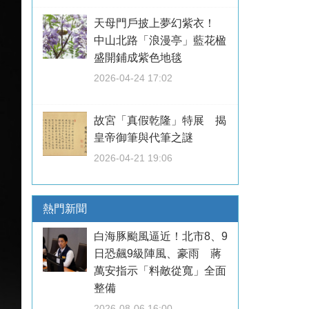
天母門戶披上夢幻紫衣！
中山北路「浪漫亭」藍花楹
盛開鋪成紫色地毯
2026-04-24 17:02
故宮「真假乾隆」特展 揭
皇帝御筆與代筆之謎
2026-04-21 19:06
熱門新聞
白海豚颱風逼近！北市8、9
日恐飆9級陣風、豪雨 蔣
萬安指示「料敵從寬」全面
整備
2026-08-06 16:00