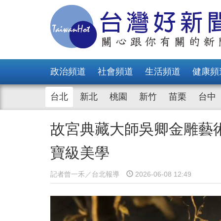
政治頻道
社會頻道
生活頻道
健康頻
台北
新北
桃園
新竹
苗栗
台中
故宮典藏大師吳卿金雕藝
寶級美學
記者曾一禾／台北報導
2026-06-08 12:49