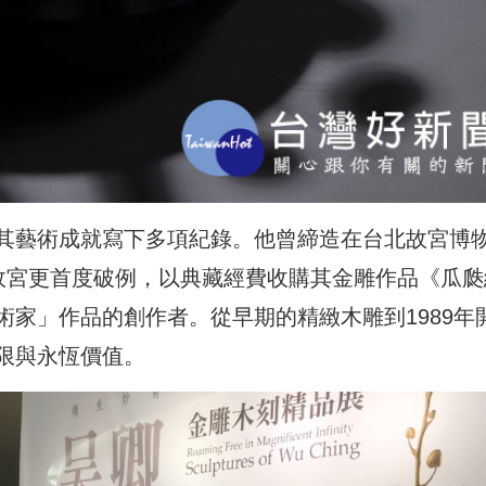
其藝術成就寫下多項紀錄。他曾締造在台北故宮博
年，故宮更首度破例，以典藏經費收購其金雕作品《瓜瓞
家」作品的創作者。從早期的精緻木雕到1989年
限與永恆價值。