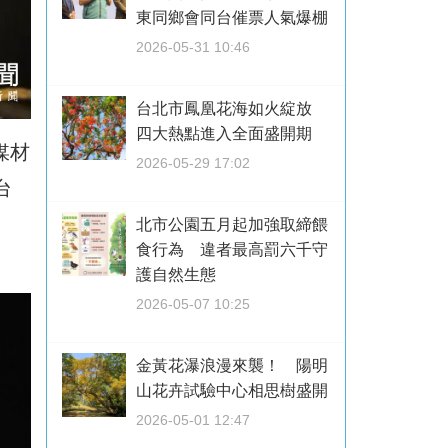
東同鄉會同台催票人氣爆棚
2026-05-31 10:46
台北市鳳凰花海如火綻放
四大熱點進入全面盛開期
媒材
2026-05-29 17:02
台
北市公園五月起加強取締餵
食行為 違者最高罰六千守
護自然生態
2026-05-07 10:25
金黃花瀑浪漫來襲！ 陽明
山花卉試驗中心相思樹盛開
2026-05-01 12:47