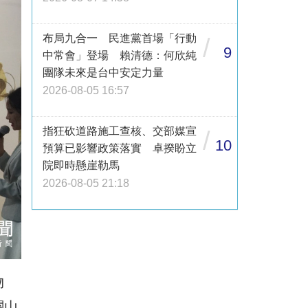
布局九合一 民進黨首場「行動
/
9
中常會」登場 賴清德：何欣純
團隊未來是台中安定力量
2026-08-05 16:57
指狂砍道路施工查核、交部媒宣
/
10
預算已影響政策落實 卓揆盼立
院即時懸崖勒馬
2026-08-05 21:18
物
關山