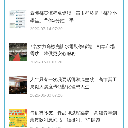
看懂都審流程免燒腦 高市都發局「都設小
學堂」帶你3分鐘上手
2026-07-14 07:20
7名女力高標完訓水電裝修職能 相準市場
需求 將供更安心服務
2026-07-11 07:20
人生只有一次我要活得淋漓盡致 高市勞工
局職人講座帶領顯化理想人生
2026-06-30 07:20
青創神隊友、伴品牌減壓築夢 高雄青年創
業貸款利息補貼「雄挺利」7/1開跑