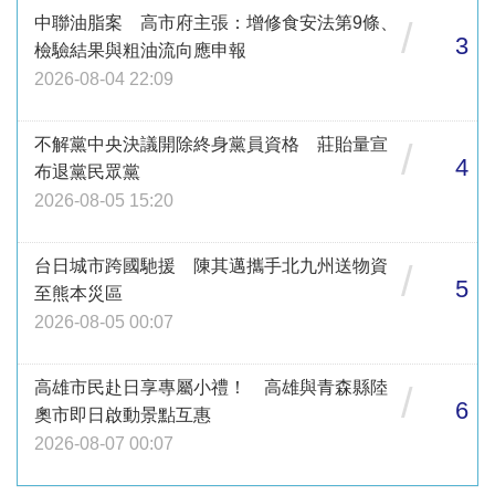
中聯油脂案 高市府主張：增修食安法第9條、
/
3
檢驗結果與粗油流向應申報
2026-08-04 22:09
不解黨中央決議開除終身黨員資格 莊貽量宣
/
4
布退黨民眾黨
2026-08-05 15:20
台日城市跨國馳援 陳其邁攜手北九州送物資
/
5
至熊本災區
2026-08-05 00:07
高雄市民赴日享專屬小禮！ 高雄與青森縣陸
/
6
奧市即日啟動景點互惠
2026-08-07 00:07