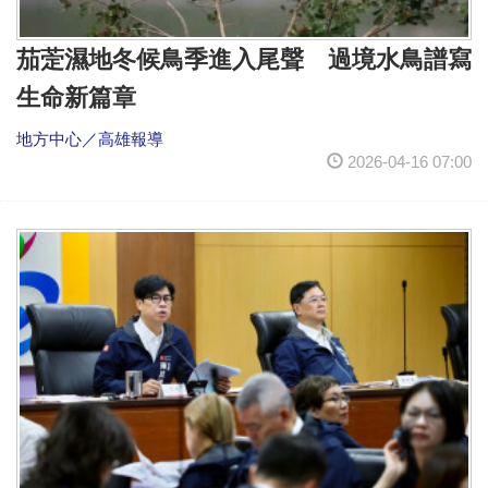
茄萣濕地冬候鳥季進入尾聲 過境水鳥譜寫
生命新篇章
地方中心／高雄報導
2026-04-16 07:00