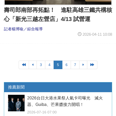
壽司郎南部再拓點！ 進駐高雄三鐵共構核
心「新光三越左營店」4/13 試營運
記者楊博喻／綜合報導
2026-04-11 10:08
3
4
5
6
7
推薦新聞
2026台日大港水果祭人氣卡司曝光 滅火
器、Guiba、芒果醬接力開唱！
2026-07-16 07:00