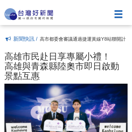
物資至熊本災區
中聯油脂案 高市府主張：增修食安法第9
(00:07)
條、檢驗結果與粗油流向應申報
高雄親子遊樂園區8/8開園營運 交通攻略
(22:09)
大公開
高雄凱旋青樹社宅43零星戶招租 8/10至
(08:00)
8/31受理申請
飛傲科技「機器人創新中心」進駐高軟
(07:00)
陳其邁：歡迎投資高雄，盼共同茁壯
台高鐵首部新世代N700ST列車8/15抵
新聞快訊 /
(22:51)
台 高市府8/16前多景點亮橘燈光慶賀
高市都委會審議通過捷運黃線Y8站聯開計
(22:07)
畫案 盼打造高雄科技產學基地
高雄市民赴日享專屬小禮！ 高雄與青森
(22:34)
縣陸奧市即日啟動景點互惠
大林蒲遷村進度穩健推進 安置地街廓道
(00:07)
高雄市民赴日享專屬小禮！
路成型
不解黨中央決議開除終身黨員資格 莊貽
(07:20)
高雄與青森縣陸奧市即日啟動
量宣布退黨民眾黨
台日城市跨國馳援 陳其邁攜手北九州送
(15:20)
景點互惠
物資至熊本災區
中聯油脂案 高市府主張：增修食安法第9
(00:07)
條、檢驗結果與粗油流向應申報
高雄親子遊樂園區8/8開園營運 交通攻略
(22:09)
大公開
高雄凱旋青樹社宅43零星戶招租 8/10至
(08:00)
8/31受理申請
飛傲科技「機器人創新中心」進駐高軟
(07:00)
陳其邁：歡迎投資高雄，盼共同茁壯
台高鐵首部新世代N700ST列車8/15抵
(22:51)
台 高市府8/16前多景點亮橘燈光慶賀
高市都委會審議通過捷運黃線Y8站聯開計
(22:07)
畫案 盼打造高雄科技產學基地
(22:34)