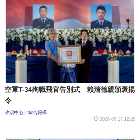
空軍T-34殉職飛官告別式 賴清德親頒褒揚
令
政治中心／綜合報導
2026-06-17 12:28