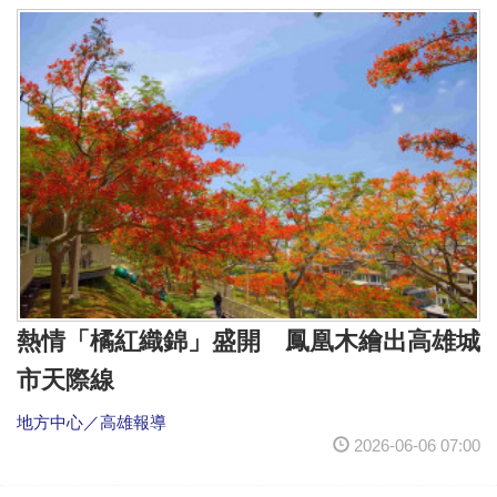
熱情「橘紅織錦」盛開 鳳凰木繪出高雄城
市天際線
地方中心／高雄報導
2026-06-06 07:00