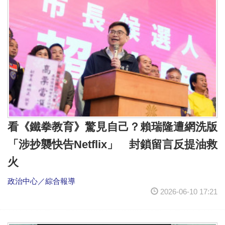
看《鐵拳教育》驚見自己？賴瑞隆遭網洗版
「涉抄襲快告Netflix」 封鎖留言反提油救
火
政治中心／綜合報導
2026-06-10 17:21