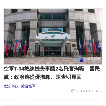
空軍T-34教練機失事釀2名飛官殉職 國民
黨：政府應從優撫卹、速查明原因
政治中心／綜合報導
2026-06-02 14:35