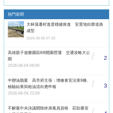
熱門新聞
大林蒲遷村進度穩健推進 安置地街廓道路
成型
2026-08-06 07:20
高雄親子遊樂園區8/8開園營運 交通攻略大公
/
2
開
2026-08-04 08:00
中聯油脂案 高市府主張：增修食安法第9條、
/
3
檢驗結果與粗油流向應申報
2026-08-04 22:09
不解黨中央決議開除終身黨員資格 莊貽量宣
/