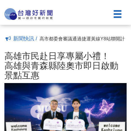
物資至熊本災區
中聯油脂案 高市府主張：增修食安法第9
(00:07)
條、檢驗結果與粗油流向應申報
高雄親子遊樂園區8/8開園營運 交通攻略
(22:09)
大公開
高雄凱旋青樹社宅43零星戶招租 8/10至
(08:00)
8/31受理申請
飛傲科技「機器人創新中心」進駐高軟
(07:00)
陳其邁：歡迎投資高雄，盼共同茁壯
台高鐵首部新世代N700ST列車8/15抵
新聞快訊 /
(22:51)
台 高市府8/16前多景點亮橘燈光慶賀
高市都委會審議通過捷運黃線Y8站聯開計
(22:07)
畫案 盼打造高雄科技產學基地
高雄市民赴日享專屬小禮！ 高雄與青森
(22:34)
縣陸奧市即日啟動景點互惠
大林蒲遷村進度穩健推進 安置地街廓道
(00:07)
高雄市民赴日享專屬小禮！
路成型
不解黨中央決議開除終身黨員資格 莊貽
(07:20)
高雄與青森縣陸奧市即日啟動
量宣布退黨民眾黨
台日城市跨國馳援 陳其邁攜手北九州送
(15:20)
景點互惠
物資至熊本災區
中聯油脂案 高市府主張：增修食安法第9
(00:07)
條、檢驗結果與粗油流向應申報
高雄親子遊樂園區8/8開園營運 交通攻略
(22:09)
大公開
高雄凱旋青樹社宅43零星戶招租 8/10至
(08:00)
8/31受理申請
飛傲科技「機器人創新中心」進駐高軟
(07:00)
陳其邁：歡迎投資高雄，盼共同茁壯
台高鐵首部新世代N700ST列車8/15抵
(22:51)
台 高市府8/16前多景點亮橘燈光慶賀
高市都委會審議通過捷運黃線Y8站聯開計
(22:07)
畫案 盼打造高雄科技產學基地
(22:34)