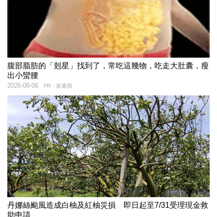
腹部脂肪的「剋星」找到了，常吃這幾物，吃走大肚囊，瘦
出小蠻腰
2026-08-06
PR・新素簡
丹娜絲颱風造成白柚及紅柚災損 即日起至7/31受理現金救
助申請