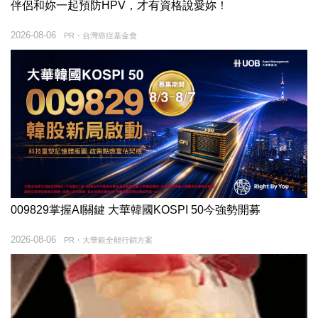
伴侶和妳一起預防HPV，才有資格說愛妳！
2026-08-06
PR・台灣癌症基金會
009829掌握AI關鍵 大華韓國KOSPI 50今強勢開募
2026-08-06
PR・大華銀全能行銷方案