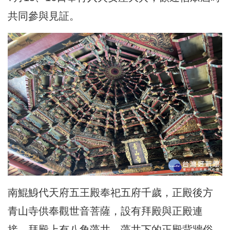
共同參與見証。
南鯤鯓代天府五王殿奉祀五府千歲，正殿後方
青山寺供奉觀世音菩薩，設有拜殿與正殿連
接，拜殿上有八角藻井，藻井下的正殿背牆俗