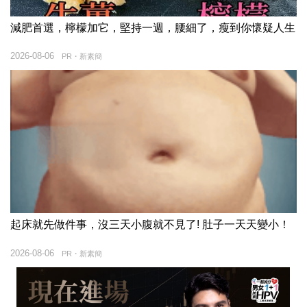
減肥首選，檸檬加它，堅持一週，腰細了，瘦到你懷疑人生
2026-08-06
PR・新素簡
起床就先做件事，沒三天小腹就不見了! 肚子一天天變小！
2026-08-06
PR・新素簡