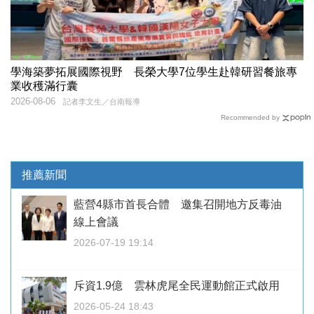
學海築夢拓展國際視野 長榮大學7位學生赴韓研習餐旅專
業收穫滿行囊
2026-08-06
記者李文生／台南報導
Recommended by
推薦新聞
藍營4縣市首長合體 邀集召開地方反毒油
線上會議
2026-07-19 19:14
斥資1.9億 雲林虎尾全民運動館正式啟用
2026-05-24 18:43