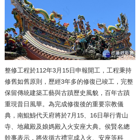
整修工程於112年3月15日申報開工，工程秉持
修舊如舊原則，歷經3年多的修復已竣工，完整
保留傳統建築工藝與古蹟歷史風貌，百年古蹟
重現昔日風華。為完成修復後的重要宗教儀
典，南鯤鯓代天府將於7月15、16日舉行青山
寺、地藏殿及娘媽殿入火安座大典。侯賢名總
幹事表示，將依循古禮完成入火、安座等科