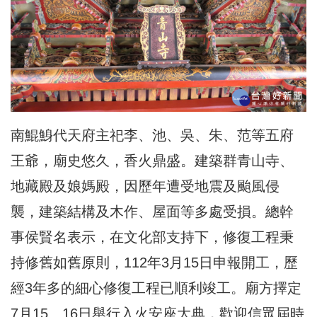
南鯤鯓代天府主祀李、池、吳、朱、范等五府
王爺，廟史悠久，香火鼎盛。建築群青山寺、
地藏殿及娘媽殿，因歷年遭受地震及颱風侵
襲，建築結構及木作、屋面等多處受損。總幹
事侯賢名表示，在文化部支持下，修復工程秉
持修舊如舊原則，112年3月15日申報開工，歷
經3年多的細心修復工程已順利竣工。廟方擇定
7月15、16日舉行入火安座大典，歡迎信眾屆時