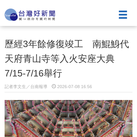
歷經3年餘修復竣工 南鯤鯓代
天府青山寺等入火安座大典
7/15-7/16舉行
記者李文生／台南報導
2026-07-08 16:56