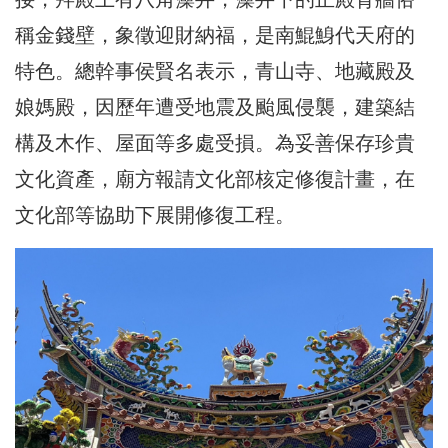
稱金錢壁，象徵迎財納福，是南鯤鯓代天府的
特色。總幹事侯賢名表示，青山寺、地藏殿及
娘媽殿，因歷年遭受地震及颱風侵襲，建築結
構及木作、屋面等多處受損。為妥善保存珍貴
文化資產，廟方報請文化部核定修復計畫，在
文化部等協助下展開修復工程。