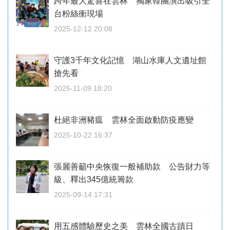
跨年最大驚喜在雲林 獨家韓團演出吸引全
台粉絲衝現場
2025-12-12 20:08
守護3千年文化記憶 湖山水庫人文遺址館
搶先看
2025-11-09 18:20
杜絕非洲豬瘟 雲林全面啟動防疫應變
2025-10-22 16:37
張麗善籲中央恢復一般補助款 公告財力等
級、釋出345億統籌款
2025-09-14 17:31
用五感體驗歷史之美 雲林全國古蹟日