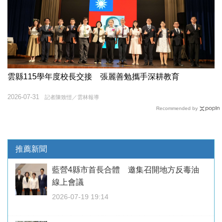
雲縣115學年度校長交接 張麗善勉攜手深耕教育
2026-07-31
記者陳致愷／雲林報導
Recommended by
推薦新聞
藍營4縣市首長合體 邀集召開地方反毒油
線上會議
2026-07-19 19:14