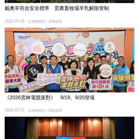
戴奧辛符合安全標準 雲農畜牧場羊乳解除管制
2026-07-28
記者陳致愷／雲林報導
《2026雲林電競派對》 9/19、9/20登場
2026-07-27
記者陳致愷／雲林報導