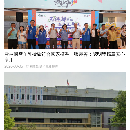
雲林國產羊乳檢驗符合國家標準 張麗善：認明雙標章安心
享用
2026-08-05
記者陳致愷／雲林報導