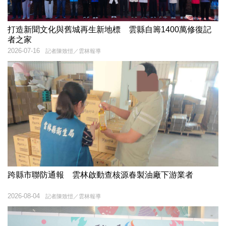
打造新聞文化與舊城再生新地標 雲縣自籌1400萬修復記
者之家
2026-07-16
記者陳致愷／雲林報導
跨縣市聯防通報 雲林啟動查核源春製油廠下游業者
2026-08-04
記者陳致愷／雲林報導