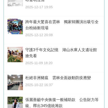
2025-12-17 19:05
跨年最大驚喜在雲林 獨家韓團演出吸引全
台粉絲衝現場
2025-12-12 20:08
守護3千年文化記憶 湖山水庫人文遺址館
搶先看
2025-11-09 18:20
杜絕非洲豬瘟 雲林全面啟動防疫應變
2025-10-22 16:37
張麗善籲中央恢復一般補助款 公告財力等
級、釋出345億統籌款