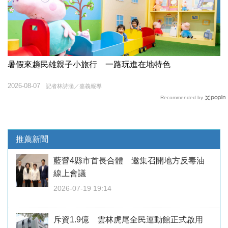
暑假來趟民雄親子小旅行 一路玩進在地特色
2026-08-07
記者林詩涵／嘉義報導
Recommended by
推薦新聞
藍營4縣市首長合體 邀集召開地方反毒油
線上會議
2026-07-19 19:14
斥資1.9億 雲林虎尾全民運動館正式啟用