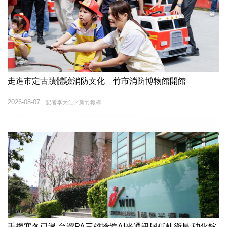
走進市定古蹟體驗消防文化 竹市消防博物館開館
2026-08-07
記者季大仁／新竹報導
手機寒冬已過 台灣PA三雄搶進AI光通訊與低軌衛星 砷化鎵