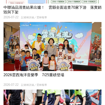
中聯油品清查結果出爐！ 雲縣全面追查70家下游 落實銷
毀與下架
2026-07-22
記者林詩涵／雲林報導
2026雲西海洋音樂季 7/25重磅登場
2026-07-22
記者林詩涵／雲林報導