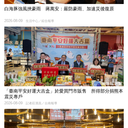
白海豚強風挾豪雨 蔣萬安：嚴防豪雨、加速災後復原
2026-08-09
生活中心／綜合報導
「臺南平安好運大吉盒」於愛買門市販售 所得部分捐熊本
震災專戶
2026-08-09
記者莊漢昌／台南報導