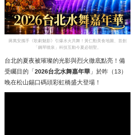
蔣萬安攜手《歌劇魅影》引爆水火共舞！黃仁勳美食地圖、首創
「鋼琴噴泉」科技互動今夏必朝聖。
台北的夏夜被璀璨的光影與烈火徹底點亮！備
受矚目的「
2026台北水舞嘉年華
」於昨（13）
晚在松山錫口碼頭彩虹橋盛大登場！