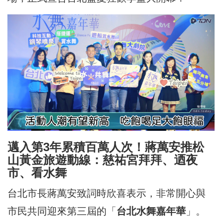
邁入第3年累積百萬人次！蔣萬安推松
山黃金旅遊動線：慈祐宮拜拜、迺夜
市、看水舞
台北市長蔣萬安致詞時欣喜表示，非常開心與
市民共同迎來第三屆的「
台北水舞嘉年華
」。