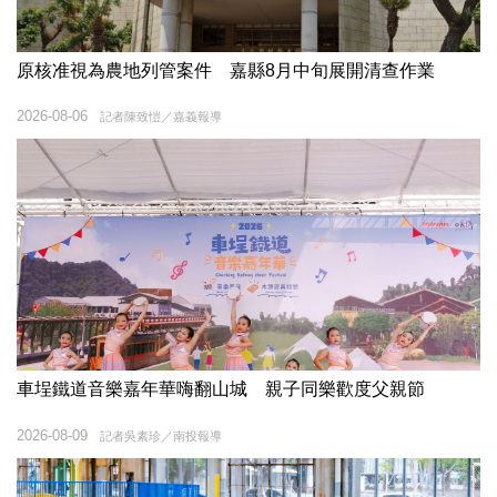
原核准視為農地列管案件 嘉縣8月中旬展開清查作業
2026-08-06
記者陳致愷／嘉義報導
車埕鐵道音樂嘉年華嗨翻山城 親子同樂歡度父親節
2026-08-09
記者吳素珍／南投報導