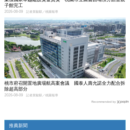
子館完工
2026-08-09
記者黃駿騏／桃園報導
桃市府召開置地廣場航高案會議 國泰人壽允諾全力配合拆
除超高部分
2026-08-09
記者黃駿騏／桃園報導
Recommended by
推薦新聞