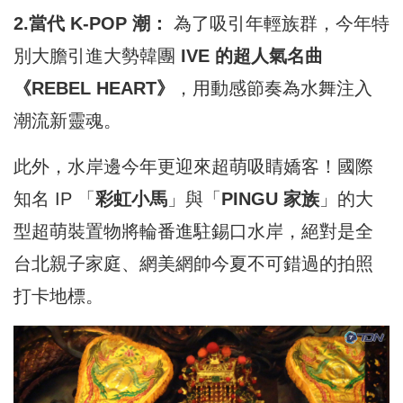
2.當代 K-POP 潮：
為了吸引年輕族群，今年特
別大膽引進大勢韓團
IVE 的超人氣名曲
《REBEL HEART》
，用動感節奏為水舞注入
潮流新靈魂。
此外，水岸邊今年更迎來超萌吸睛嬌客！國際
知名 IP 「
彩虹小馬
」與「
PINGU 家族
」的大
型超萌裝置物將輪番進駐錫口水岸，絕對是全
台北親子家庭、網美網帥今夏不可錯過的拍照
打卡地標。