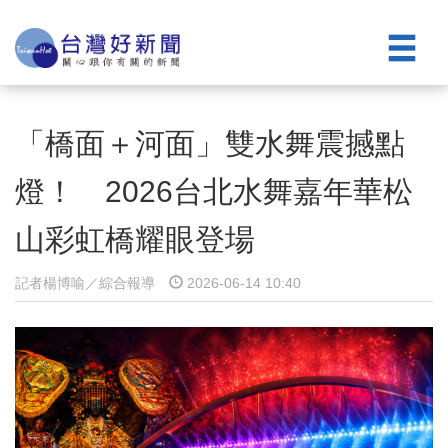
「橋面＋河面」雙水舞震撼點
燈！ 2026台北水舞嘉年華松
山彩虹橋耀眼登場
記者楊博喻／綜合報導
2026-06-14 10:40