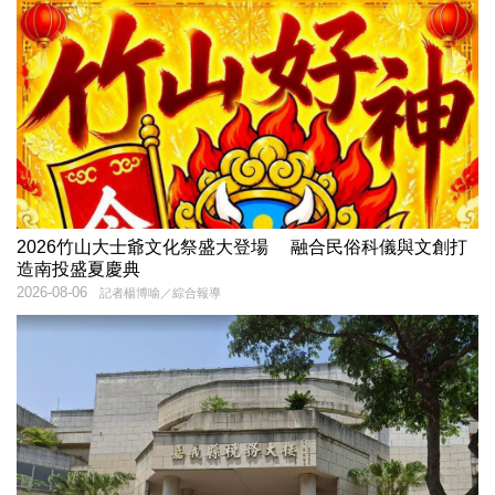
2026竹山大士爺文化祭盛大登場 融合民俗科儀與文創打
造南投盛夏慶典
2026-08-06
記者楊博喻／綜合報導