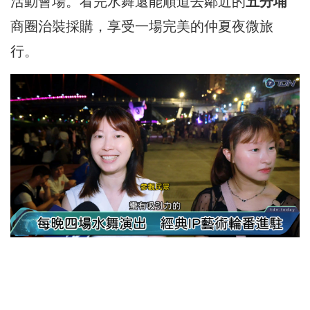
活動會場。看完水舞還能順道去鄰近的
五分埔
商圈治裝採購，享受一場完美的仲夏夜微旅
行。