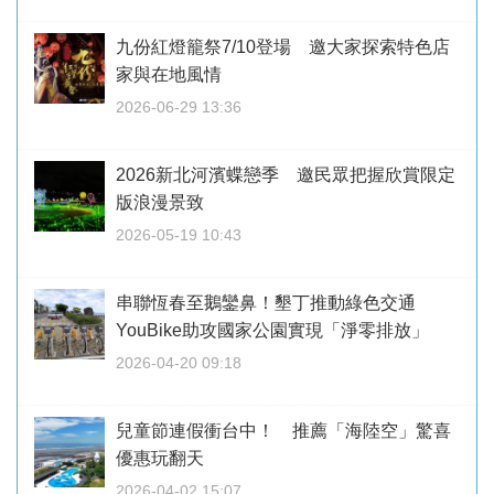
九份紅燈籠祭7/10登場 邀大家探索特色店
家與在地風情
2026-06-29 13:36
2026新北河濱蝶戀季 邀民眾把握欣賞限定
版浪漫景致
2026-05-19 10:43
串聯恆春至鵝鑾鼻！墾丁推動綠色交通
YouBike助攻國家公園實現「淨零排放」
2026-04-20 09:18
兒童節連假衝台中！ 推薦「海陸空」驚喜
優惠玩翻天
2026-04-02 15:07