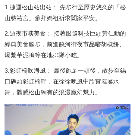
1.捷運松山站出站： 先步行至歷史悠久的「松
山慈祐宮」參拜媽祖祈求闔家平安。
2.迺夜市啖美食： 接著跟隨科技巨頭黃仁勳的
經典美食腳步，前進饒河街夜市品嚐胡椒餅、
爆漿芋泥鴨等在地排隊小吃。
3.彩虹橋吹海風： 最後飽足一頓後，散步至錫
口碼頭彩虹橋畔，在徐徐晚風中欣賞璀璨水
舞，體感松山獨有的浪漫魔幻魅力。