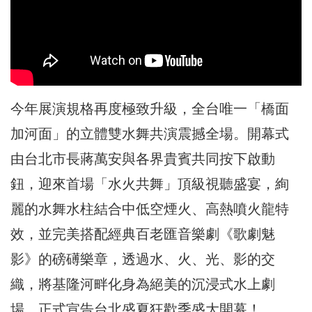
今年展演規格再度極致升級，全台唯一「橋面
加河面」的立體雙水舞共演震撼全場。開幕式
由台北市長蔣萬安與各界貴賓共同按下啟動
鈕，迎來首場「水火共舞」頂級視聽盛宴，絢
麗的水舞水柱結合中低空煙火、高熱噴火龍特
效，並完美搭配經典百老匯音樂劇《歌劇魅
影》的磅礡樂章，透過水、火、光、影的交
織，將基隆河畔化身為絕美的沉浸式水上劇
場，正式宣告台北盛夏狂歡季盛大開幕！