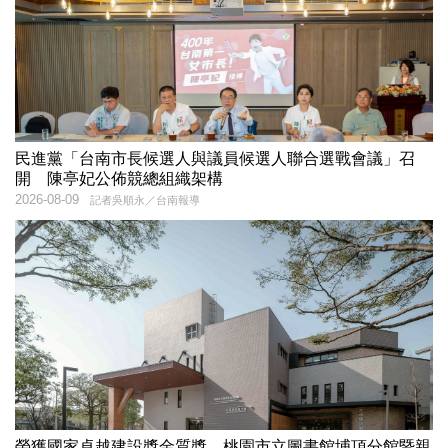
民進黨「台南市長候選人與議員候選人聯合選戰會議」召
開 陳亭妃公佈競總組織架構
2026-08-09
記者吳順永／台南報導
榮獲國家卓越建設獎金質獎 桃園市立圖書館埔頂分館暨親