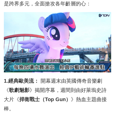
是跨界多元，全面搶攻各年齡層的心：
1.經典歐美流：
開幕週末由英國傳奇音樂劇
《
歌劇魅影
》揭開序幕，週間則由好萊塢史詩
大片《
捍衛戰士（Top Gun）
》熱血主題曲接
棒。