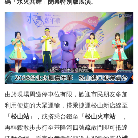
碼「水火共舞」閉幕特別版展演
。
由於現場周邊停車位有限，歡迎市民朋友多加
利用便捷的大眾運輸，搭乘捷運松山新店線至
「
松山站
」，或搭乘台鐵至「
松山火車站
」，
再輕鬆散步步行至基隆河四號疏散門即可抵達