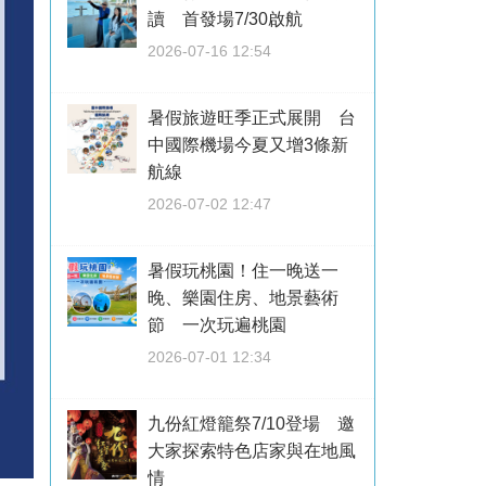
讀 首發場7/30啟航
2026-07-16 12:54
暑假旅遊旺季正式展開 台
中國際機場今夏又增3條新
航線
2026-07-02 12:47
暑假玩桃園！住一晚送一
晚、樂園住房、地景藝術
節 一次玩遍桃園
2026-07-01 12:34
九份紅燈籠祭7/10登場 邀
大家探索特色店家與在地風
情