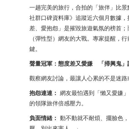
一趟完美的旅行，合拍的「旅伴」比景點更重要
社群口碑資料庫》追蹤近六個月數據，
差、愛抱怨」是摧毀旅遊氣氛的榜首；而
（彈性型）網友的大戰。專家提醒，行
鍵。
聲量冠軍：態度差又愛嫌 「掃興鬼」
觀察網友討論，最讓人心累的不是迷路
抱怨連連：
網友最怕遇到「懶又愛嫌」
的領隊旅伴倍感壓力。
負面情緒：
動不動就不耐煩、擺臉色，
壓，別出來害人。」