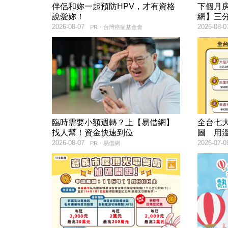
伴侶和妳一起預防HPV，才有資格
下個月
說愛妳！
網】三
2026-08-07
2026-08-0
PR・台灣癌症基金會
臨時需要小額週轉？上【易借網】
全台七
找人幫！資金快速到位
圖 用
2026-08-07
2026-07-0
PR・易借網