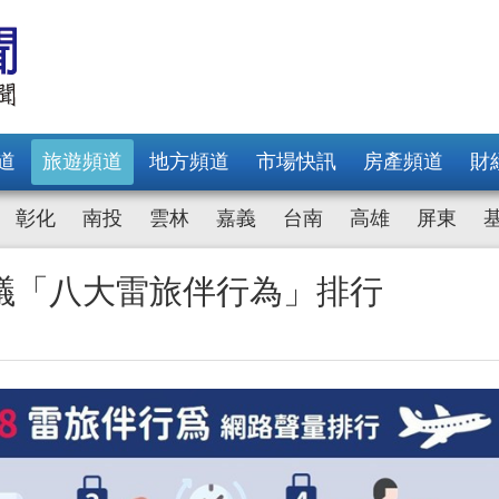
道
旅遊頻道
地方頻道
市場快訊
房產頻道
財
彰化
南投
雲林
嘉義
台南
高雄
屏東
議「八大雷旅伴行為」排行