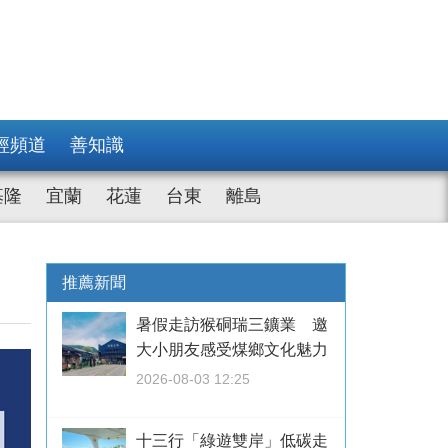
經頻道
善知識
基隆
宜蘭
花蓮
台東
離島
推薦新聞
暑假走訪猴硐瑞三鑛業 邀
大小朋友感受煤鄉文化魅力
2026-08-03 12:25
十三行「綠遊雙岸」低碳走