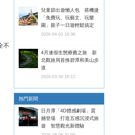
兒童節出遊懶人包 搭機捷
「免費玩、玩藝文、玩樂
園」親子一日遊輕鬆搞定
2026-04-01 10:36
全不
4月連假生態療癒之旅 新
北觀旅局首推碧潭和美山步
道
2026-03-30 18:12
熱門新聞
日月潭「4D體感劇場」震
撼登場 打造五感沉浸式旅
遊 智慧觀光新體驗
2026-08-06 21:00