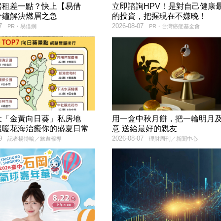
房租差一點？快上【易借
立即諮詢HPV！是對自己健康
分鐘解決燃眉之急
的投資，把握現在不嫌晚！
7
2026-08-07
PR・易借網
PR・台灣癌症基金會
大「金黃向日葵」私房地
用一盒中秋月餅，把一輪明月
溫暖花海治癒你的盛夏日常
意 送給最好的親友
9
2026-08-07
記者楊博喻／旅遊報導
理財周刊／新聞中心