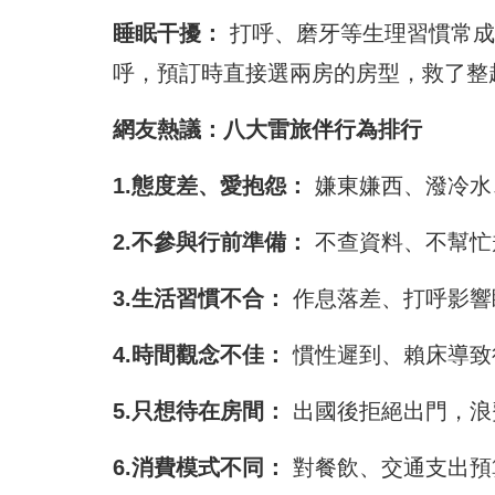
睡眠干擾：
打呼、磨牙等生理習慣常成
呼，預訂時直接選兩房的房型，救了整
網友熱議：八大雷旅伴行為排行
1.態度差、愛抱怨：
嫌東嫌西、潑冷水
2.不參與行前準備：
不查資料、不幫忙
3.生活習慣不合：
作息落差、打呼影響
4.時間觀念不佳：
慣性遲到、賴床導致
5.只想待在房間：
出國後拒絕出門，浪
6.消費模式不同：
對餐飲、交通支出預