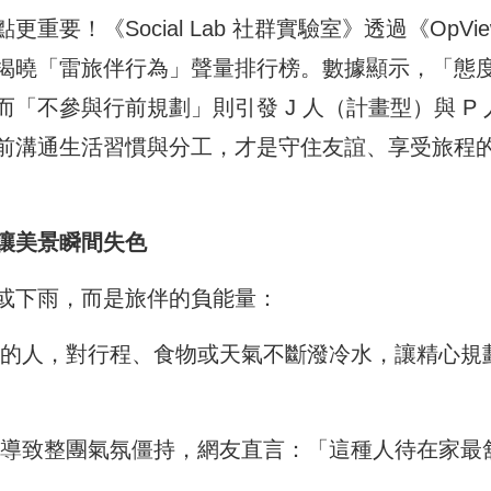
！《Social Lab 社群實驗室》透過《OpVie
揭曉「雷旅伴行為」聲量排行榜。數據顯示，「態
「不參與行前規劃」則引發 J 人（計畫型）與 P 
前溝通生活習慣與分工，才是守住友誼、享受旅程
讓美景瞬間失色
或下雨，而是旅伴的負能量：
的人，對行程、食物或天氣不斷潑冷水，讓精心規
導致整團氣氛僵持，網友直言：「這種人待在家最