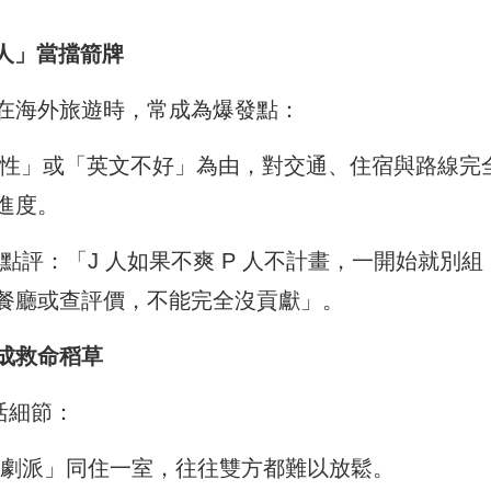
人」當擋箭牌
在海外旅遊時，常成為爆發點：
個性」或「英文不好」為由，對交通、住宿與路線完
進度。
評：「J 人如果不爽 P 人不計畫，一開始就別組
餐廳或查評價，不能完全沒貢獻」。
成救命稻草
活細節：
劇派」同住一室，往往雙方都難以放鬆。