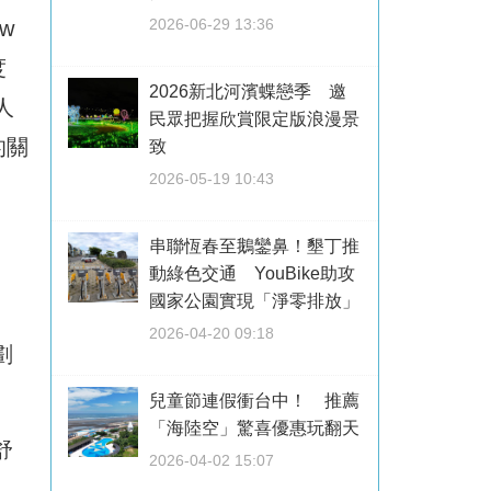
2026-06-29 13:36
w
度
2026新北河濱蝶戀季 邀
人
民眾把握欣賞限定版浪漫景
的關
致
2026-05-19 10:43
串聯恆春至鵝鑾鼻！墾丁推
動綠色交通 YouBike助攻
國家公園實現「淨零排放」
2026-04-20 09:18
劃
兒童節連假衝台中！ 推薦
「海陸空」驚喜優惠玩翻天
舒
2026-04-02 15:07