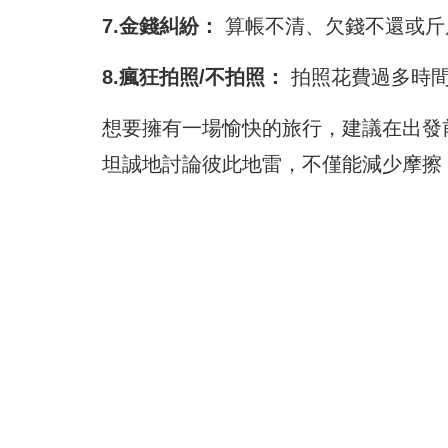
7.金錢糾紛：
算帳不清、欠錢不還或斤
8.瘋狂拍照/不拍照：
拍照花費過多時間
想要擁有一場愉快的旅行，建議在出發
坦誠地討論彼此地雷，不僅能減少摩擦