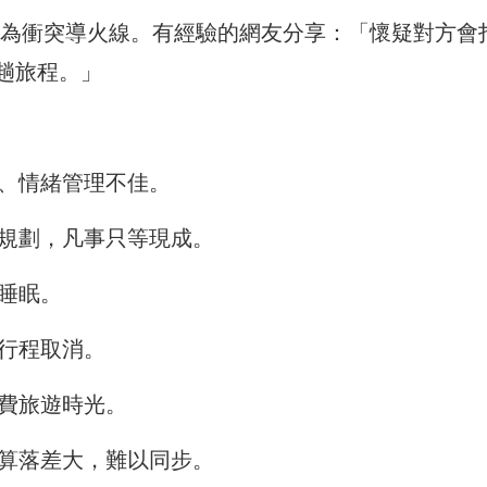
為衝突導火線。有經驗的網友分享：「懷疑對方會
趟旅程。」
、情緒管理不佳。
規劃，凡事只等現成。
睡眠。
行程取消。
費旅遊時光。
算落差大，難以同步。