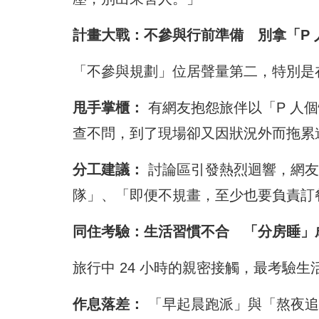
計畫大戰：不參與行前準備 別拿「P 
「不參與規劃」位居聲量第二，特別是
甩手掌櫃：
有網友抱怨旅伴以「P 人
查不問，到了現場卻又因狀況外而拖累
分工建議：
討論區引發熱烈迴響，網友點
隊」、「即便不規畫，至少也要負責訂
同住考驗：生活習慣不合 「分房睡」
旅行中 24 小時的親密接觸，最考驗生
作息落差：
「早起晨跑派」與「熬夜追