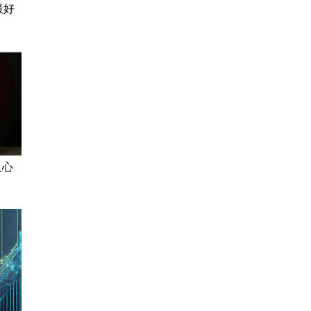
最好
及心