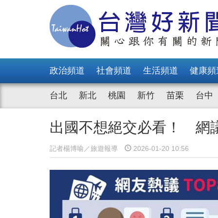
政治頻道
社會頻道
生活頻道
健康頻
台北
新北
桃園
新竹
苗栗
台中
出國不想絕交必看！ 網
記者楊博喻／旅遊報導
2026-01-20 10:56