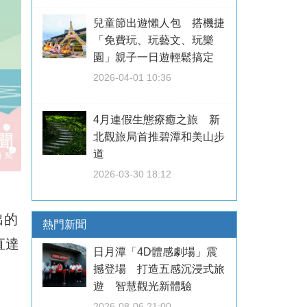
兒童節出遊懶人包 搭機捷
「免費玩、玩藝文、玩樂
園」親子一日遊輕鬆搞定
2026-04-01 10:36
4月連假生態療癒之旅 新
北觀旅局首推碧潭和美山步
道
2026-03-30 18:12
出的
熱門新聞
直達
日月潭「4D體感劇場」震
撼登場 打造五感沉浸式旅
遊 智慧觀光新體驗
2026-08-06 21:00