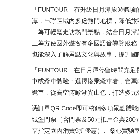
「FUNTOUR」有升級日月潭旅遊體
潭，串聯區域內多處熱門地標，降低旅
二為可輕鬆走訪熱門景點，結合日月潭
三為方便國外遊客有多國語音導覽服務
也能深入了解景點文化與故事，提升國
「FUNTOUR」在日月潭停留時間充
車或纜車體驗；選擇搭乘纜車者，套票
纜車，從高空俯瞰湖光山色，打造多元
憑訂單QR Code即可核銷多項景點體
城堡門票（含門票及50元抵用金與20
享指定園內消費9折優惠）、桑心實驗室