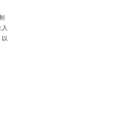
制
注入
，以