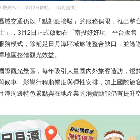
UR 觀光巴士」 3月2日啟動。（縣府提供）
區域交通仍以「點對點接駁」的服務侷限，推出整
光巴士」，3月2日正式啟動在「南投好好玩」平台販售
服務模式，除補足日月潭區域旅運整合缺口，並透
潭地區整體觀光效益。
國際觀光景區，每年吸引大量國內外旅客造訪，鑑
與候車，影響行程順暢度與彈性安排，加上國際旅
月潭周邊特色景點與在地產業的消費動能仍有提升