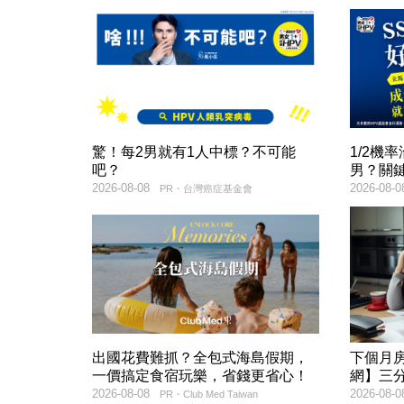
驚！每2男就有1人中標？不可能
1/2機
吧？
男？關
2026-08-08
2026-08-0
PR・台灣癌症基金會
出國花費難抓？全包式海島假期，
下個月
一價搞定食宿玩樂，省錢更省心！
網】三
2026-08-08
2026-08-0
PR・Club Med Taiwan