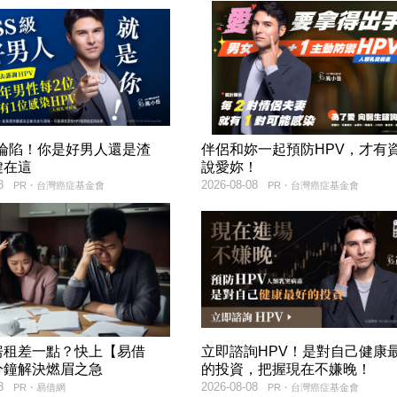
率淪陷！你是好男人還是渣
伴侶和妳一起預防HPV，才有
鍵在這
說愛妳！
8
2026-08-08
PR・台灣癌症基金會
PR・台灣癌症基金會
房租差一點？快上【易借
立即諮詢HPV！是對自己健康
分鐘解決燃眉之急
的投資，把握現在不嫌晚！
8
2026-08-08
PR・易借網
PR・台灣癌症基金會