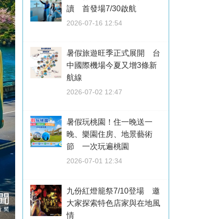
讀 首發場7/30啟航
2026-07-16 12:54
暑假旅遊旺季正式展開 台
中國際機場今夏又增3條新
航線
2026-07-02 12:47
暑假玩桃園！住一晚送一
晚、樂園住房、地景藝術
節 一次玩遍桃園
2026-07-01 12:34
九份紅燈籠祭7/10登場 邀
大家探索特色店家與在地風
情