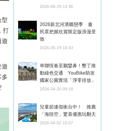
2026-06-29 13:36
合型
2026新北河濱蝶戀季 邀
，打
民眾把握欣賞限定版浪漫景
致
過遊
2026-05-19 10:43
於遊
串聯恆春至鵝鑾鼻！墾丁推
動綠色交通 YouBike助攻
客多
國家公園實現「淨零排放」
空
2026-04-20 09:18
兒童節連假衝台中！ 推薦
「海陸空」驚喜優惠玩翻天
2026-04-02 15:07