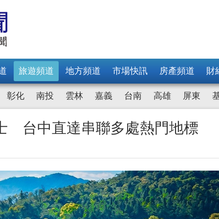
道
旅遊頻道
地方頻道
市場快訊
房產頻道
財
彰化
南投
雲林
嘉義
台南
高雄
屏東
光巴士 台中直達串聯多處熱門地標