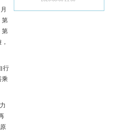
日月
。第
。第
遊，
自行
搭乘
克力
再
品原