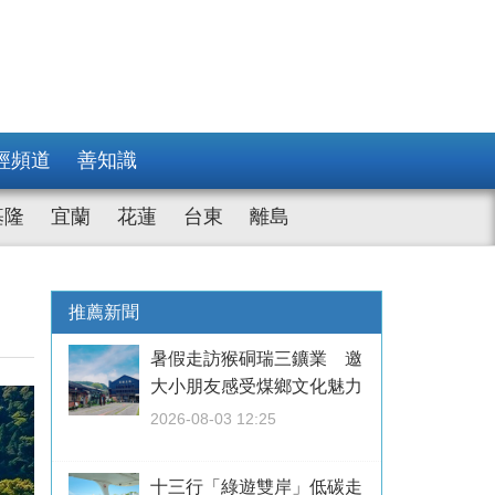
經頻道
善知識
基隆
宜蘭
花蓮
台東
離島
推薦新聞
暑假走訪猴硐瑞三鑛業 邀
大小朋友感受煤鄉文化魅力
2026-08-03 12:25
十三行「綠遊雙岸」低碳走