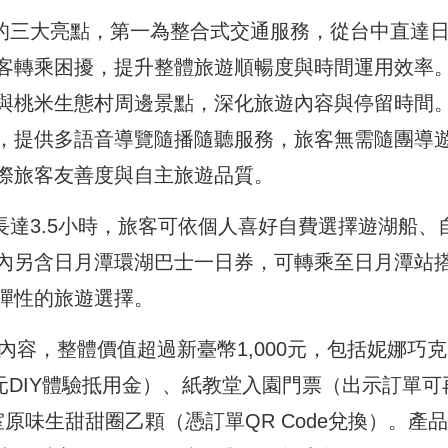
驗的三大亮點，第一為整合式交通服務，從台中直達
客轉乘困擾，提升整體旅遊順暢度與時間運用效率
與桃米生態村周邊景點，深化旅遊內容與停留時間
，提供多語音導覽隨播隨聽服務，旅客無需隨團導
際旅客友善度與自主旅遊品質。
足長達3.5小時，旅客可依個人喜好自費選擇遊湖船、
內另含日月潭環湖巴士一日券，可轉乘至日月潭站
彈性的旅遊選擇。
驗內容，整體價值超過新臺幣1,000元，包括妮娜巧
0元DIY體驗抵用金）、紙教堂入園門票（出示訂單可
原味生甜甜圈乙顆（憑訂單QR Code兌換）。產