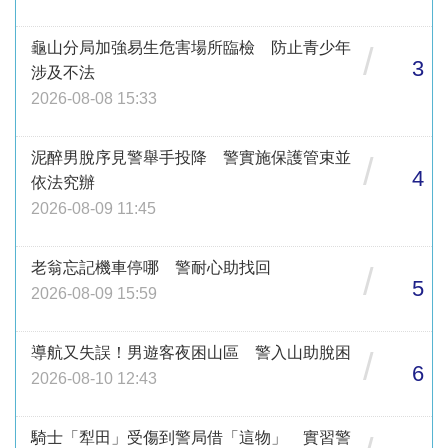
龜山分局加強易生危害場所臨檢 防止青少年
/
3
涉及不法
2026-08-08 15:33
泥醉男脫序見警舉手投降 警實施保護管束並
/
4
依法究辦
2026-08-09 11:45
老翁忘記機車停哪 警耐心助找回
/
5
2026-08-09 15:59
導航又失誤！男遊客夜困山區 警入山助脫困
/
6
2026-08-10 12:43
騎士「犁田」受傷到警局借「這物」 實習警