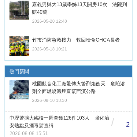
嘉義男與大13歲學姊13天開房10次 法院判
賠40萬
2026-05-20 12:48
竹市消防急救接力 救回噎食OHCA長者
2026-05-18 10:21
熱門新聞
桃園觀音化工廠驚傳火警烈焰衝天 危險溶
劑全面燃燒濃煙直竄西濱公路
2026-08-10 18:30
中壢警擴大臨檢一周查獲126件103人 強化治
/
2
安熱點及酒毒駕查緝
2026-08-08 15:51