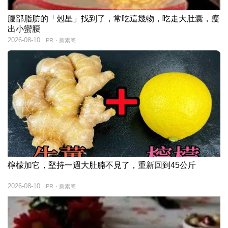
腹部脂肪的「剋星」找到了，常吃這幾物，吃走大肚囊，瘦
出小蠻腰
2026-08-10
PR・新素簡
檸檬加它，堅持一週大肚腩不見了，重新回到45公斤
2026-08-10
PR・新素簡