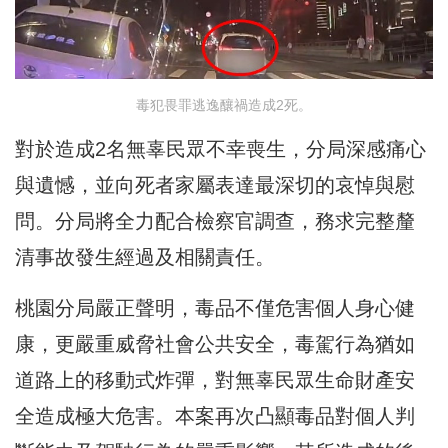
毒犯畏罪逃逸釀禍造成2死。
對於造成2名無辜民眾不幸喪生，分局深感痛心
與遺憾，並向死者家屬表達最深切的哀悼與慰
問。分局將全力配合檢察官調查，務求完整釐
清事故發生經過及相關責任。
桃園分局嚴正聲明，毒品不僅危害個人身心健
康，更嚴重威脅社會公共安全，毒駕行為猶如
道路上的移動式炸彈，對無辜民眾生命財產安
全造成極大危害。本案再次凸顯毒品對個人判