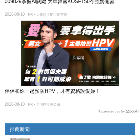
009829掌握AI關鍵 大華韓國KOSPI 50今強勢開募
2026-08-10
PR・大華銀全能行銷方案
伴侶和妳一起預防HPV，才有資格說愛妳！
2026-08-10
PR・台灣癌症基金會
Recommended by
推薦新聞