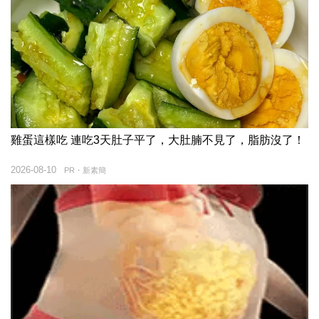
雞蛋這樣吃 連吃3天肚子平了，大肚腩不見了，脂肪沒了！
2026-08-10
PR・新素簡