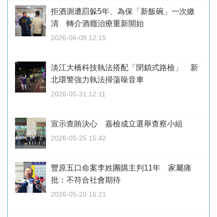
拒酒測遭罰躲5年、為保「新飯碗」一次繳
清 轉介酒癮治療重新開始
2026-06-08 12:15
淡江大橋科技執法搭配「閉鎖式路檢」 新
北環警強力執法掃蕩噪音車
2026-05-31 12:11
宣示查賄決心 嘉檢成立選舉查察小組
2026-05-25 15:42
豐原五口命案李姓團購主判11年 家屬痛
批：不符合社會期待
2026-05-20 16:21