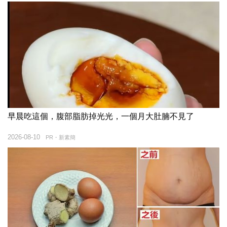
早晨吃這個，腹部脂肪掉光光，一個月大肚腩不見了
2026-08-10
PR・新素簡