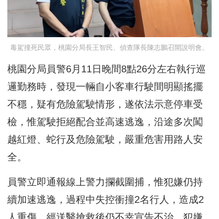
毒駕撞死民眾，桃園分局長王智民、偵查隊長陳志鵬召開說明會。
桃園分局員警6月11日晚間8點26分左右執行巡
邏勤務時，發現一輛自小客車行駛間明顯搖擺
不穩，疑有危險駕駛情形，遂依法示意停車受
檢，惟駕駛拒絕配合並高速逃逸，沿途多次闖
越紅燈、蛇行及危險駕駛，嚴重危害用路人安
全。
員警立即通報線上警力攔截圍捕，惟犯嫌仍持
續加速逃逸，過程中失控衝撞2名行人，造成2
人重傷，經送醫搶救後仍不幸宣告不治。犯嫌