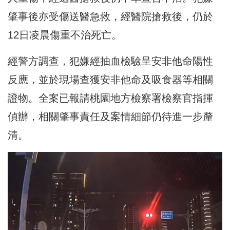
肇事後亦受傷送醫急救，經醫院搶救後，仍於
12日凌晨傷重不治死亡。
經警方調查，犯嫌經抽血檢驗呈安非他命陽性
反應，並於現場查獲安非他命及吸食器等相關
證物。全案已報請桃園地方檢察署檢察官指揮
偵辦，相關肇事責任及案情細節仍待進一步釐
清。