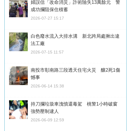
婦誤信「改命消災」詐術險失13萬餘元 警
成功攔阻保住積蓄
2026-07-27 15:17
白色廢水流入大排水溝 新北跨局處揪出違
法工廠
2026-07-15 11:57
南投市彰南路三段透天住宅火災 釀2死1傷
憾事
2026-06-14 15:38
持刀攔垃圾車洩憤還毒駕 桃警1小時破窗
強勢壓制逮人
2026-06-09 12:59