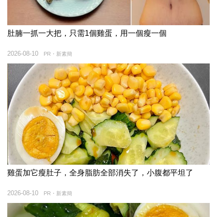
肚腩一抓一大把，只需1個雞蛋，用一個瘦一個
2026-08-10
PR・新素簡
雞蛋加它瘦肚子，全身脂肪全部消失了，小腹都平坦了
2026-08-10
PR・新素簡