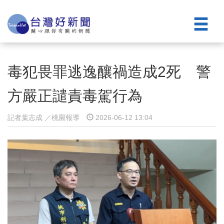
毒犯畏罪逃逸釀禍造成2死 警
方嚴正譴責毒駕行為
記者葉志成 ／桃園報導
2026-06-12 13:04