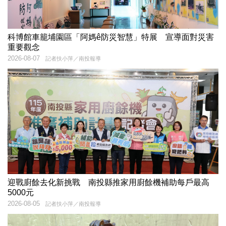
科博館車籠埔園區「阿媽ê防災智慧」特展 宣導面對災害
重要觀念
2026-08-07
記者扶小萍／南投報導
迎戰廚餘去化新挑戰 南投縣推家用廚餘機補助每戶最高
5000元
2026-08-05
記者扶小萍／南投報導