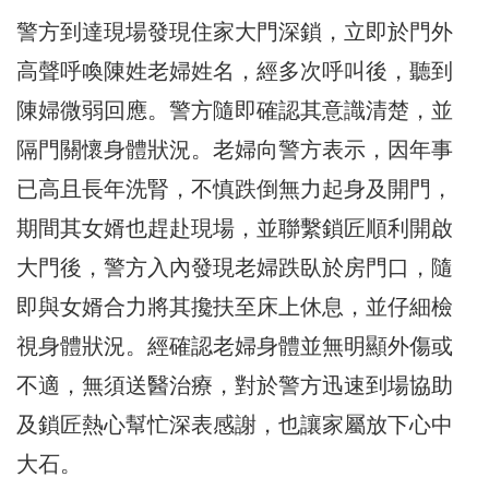
警方到達現場發現住家大門深鎖，立即於門外
高聲呼喚陳姓老婦姓名，經多次呼叫後，聽到
陳婦微弱回應。警方隨即確認其意識清楚，並
隔門關懷身體狀況。老婦向警方表示，因年事
已高且長年洗腎，不慎跌倒無力起身及開門，
期間其女婿也趕赴現場，並聯繫鎖匠順利開啟
大門後，警方入內發現老婦跌臥於房門口，隨
即與女婿合力將其攙扶至床上休息，並仔細檢
視身體狀況。經確認老婦身體並無明顯外傷或
不適，無須送醫治療，對於警方迅速到場協助
及鎖匠熱心幫忙深表感謝，也讓家屬放下心中
大石。