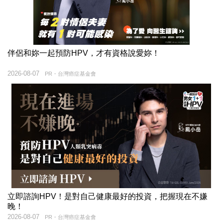
伴侶和妳一起預防HPV，才有資格說愛妳！
2026-08-07
PR・台灣癌症基金會
立即諮詢HPV！是對自己健康最好的投資，把握現在不嫌
晚！
2026-08-07
PR・台灣癌症基金會