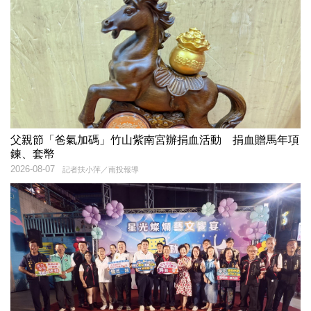
父親節「爸氣加碼」竹山紫南宮辦捐血活動 捐血贈馬年項
鍊、套幣
2026-08-07
記者扶小萍／南投報導