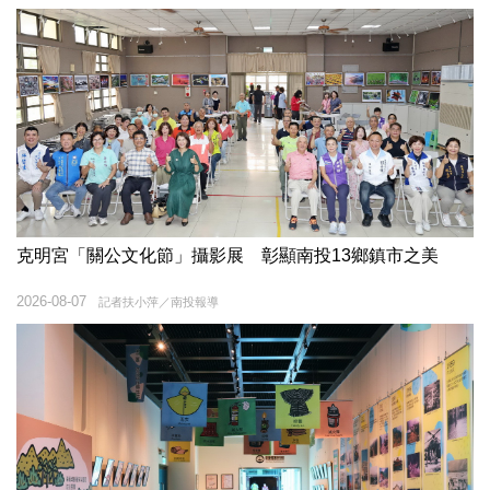
克明宮「關公文化節」攝影展 彰顯南投13鄉鎮市之美
2026-08-07
記者扶小萍／南投報導