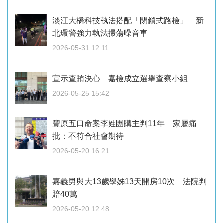
淡江大橋科技執法搭配「閉鎖式路檢」 新
北環警強力執法掃蕩噪音車
2026-05-31 12:11
宣示查賄決心 嘉檢成立選舉查察小組
2026-05-25 15:42
豐原五口命案李姓團購主判11年 家屬痛
批：不符合社會期待
2026-05-20 16:21
嘉義男與大13歲學姊13天開房10次 法院判
賠40萬
2026-05-20 12:48