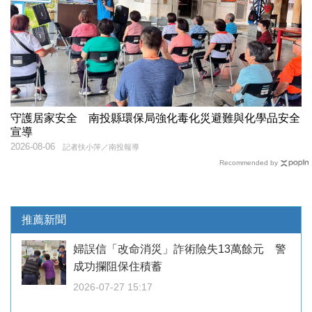
守護居家安全 南投縣環保局強化毒化災避難與化學品安全
宣導
2026-08-06
記者扶小萍／南投報導
Recommended by
推薦新聞
婦誤信「改命消災」詐術險失13萬餘元 警
成功攔阻保住積蓄
2026-07-27 15:17