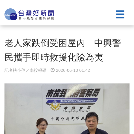
老人家跌倒受困屋內 中興警
民攜手即時救援化險為夷
記者扶小萍／南投報導
2026-06-10 01:42