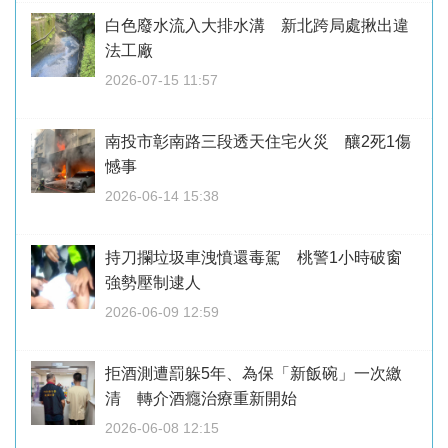
白色廢水流入大排水溝 新北跨局處揪出違
法工廠
2026-07-15 11:57
南投市彰南路三段透天住宅火災 釀2死1傷
憾事
2026-06-14 15:38
持刀攔垃圾車洩憤還毒駕 桃警1小時破窗
強勢壓制逮人
2026-06-09 12:59
拒酒測遭罰躲5年、為保「新飯碗」一次繳
清 轉介酒癮治療重新開始
2026-06-08 12:15