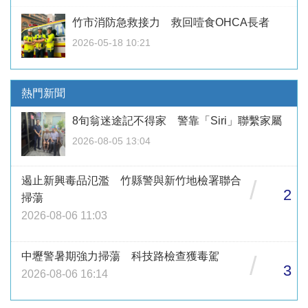
竹市消防急救接力 救回噎食OHCA長者
2026-05-18 10:21
熱門新聞
8旬翁迷途記不得家 警靠「Siri」聯繫家屬
2026-08-05 13:04
遏止新興毒品氾濫 竹縣警與新竹地檢署聯合
/
2
掃蕩
2026-08-06 11:03
中壢警暑期強力掃蕩 科技路檢查獲毒駕
/
3
2026-08-06 16:14