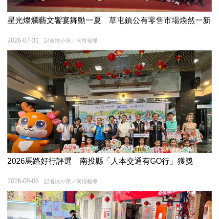
星光燦爛藝文饗宴舞動一夏 草屯鎮公有零售市場煥然一新
2026-07-31
記者扶小萍／南投報導
2026馬路好行評選 南投縣「人本交通有GO行」獲獎
2026-08-06
記者扶小萍／南投報導