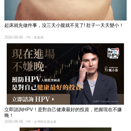
起床就先做件事，沒三天小腹就不見了! 肚子一天天變小！
2026-08-06
PR・新素簡
立即諮詢HPV！是對自己健康最好的投資，把握現在不嫌
晚！
2026-08-06
PR・台灣癌症基金會