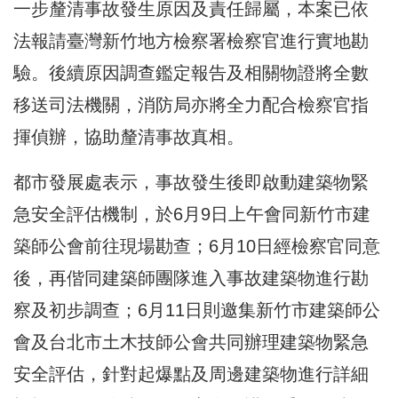
一步釐清事故發生原因及責任歸屬，本案已依
法報請臺灣新竹地方檢察署檢察官進行實地勘
驗。後續原因調查鑑定報告及相關物證將全數
移送司法機關，消防局亦將全力配合檢察官指
揮偵辦，協助釐清事故真相。
都市發展處表示，事故發生後即啟動建築物緊
急安全評估機制，於6月9日上午會同新竹市建
築師公會前往現場勘查；6月10日經檢察官同意
後，再偕同建築師團隊進入事故建築物進行勘
察及初步調查；6月11日則邀集新竹市建築師公
會及台北市土木技師公會共同辦理建築物緊急
安全評估，針對起爆點及周邊建築物進行詳細