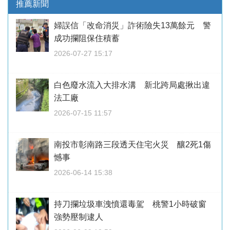
推薦新聞
婦誤信「改命消災」詐術險失13萬餘元 警
成功攔阻保住積蓄
2026-07-27 15:17
白色廢水流入大排水溝 新北跨局處揪出違
法工廠
2026-07-15 11:57
南投市彰南路三段透天住宅火災 釀2死1傷
憾事
2026-06-14 15:38
持刀攔垃圾車洩憤還毒駕 桃警1小時破窗
強勢壓制逮人