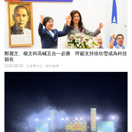
鄭麗文、楊文科高喊五合一必勝 呼籲支持徐欣瑩成為科技
縣長
2026-08-05
記者季大仁／新竹報導