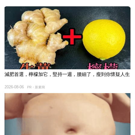
減肥首選，檸檬加它，堅持一週，腰細了，瘦到你懷疑人生
2026-08-06
PR・新素簡