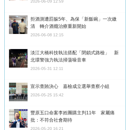
2026-06-09 12:59
拒酒測遭罰躲5年、為保「新飯碗」一次繳
清 轉介酒癮治療重新開始
2026-06-08 12:15
淡江大橋科技執法搭配「閉鎖式路檢」 新
北環警強力執法掃蕩噪音車
2026-05-31 12:11
宣示查賄決心 嘉檢成立選舉查察小組
2026-05-25 15:42
豐原五口命案李姓團購主判11年 家屬痛
批：不符合社會期待
2026-05-20 16:21