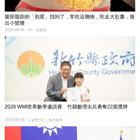
腹部脂肪的「剋星」找到了，常吃這幾物，吃走大肚囊，瘦
出小蠻腰
2026-08-06
PR・新素簡
2026 WMI世界數學邀請賽 竹縣數理尖兵勇奪22面獎牌
2026-08-04
記者季大仁／新竹報導