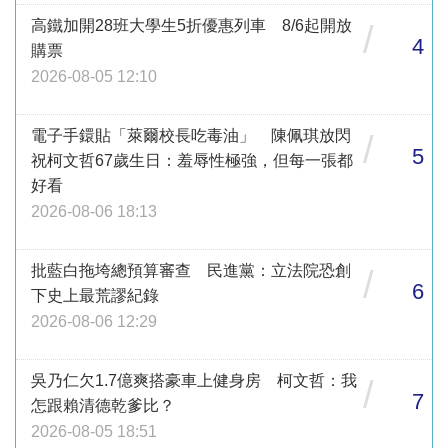
高鐵加開28班大學生5折優惠列車 8/6起開放
/
4
購票
2026-08-05 12:10
電子手鐶貼「萊爾校長吃毒油」 陳佩琪放閃
/
5
祝柯文哲67歲生日：羞辱性極強，但每一張都
好看
2026-08-06 18:13
批藍白拖垮總預算審查 民進黨：立法院恐創
/
6
下史上最荒謬紀錄
2026-08-06 12:29
吳乃仁欠1.7億爽搭豪車上健身房 柯文哲：我
/
7
怎跟賴清德乾爹比？
2026-08-05 18:51