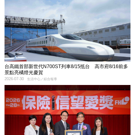
台高鐵首部新世代N700ST列車8/15抵台 高市府8/16前多
景點亮橘燈光慶賀
2026-07-30
生活中心／綜合報導