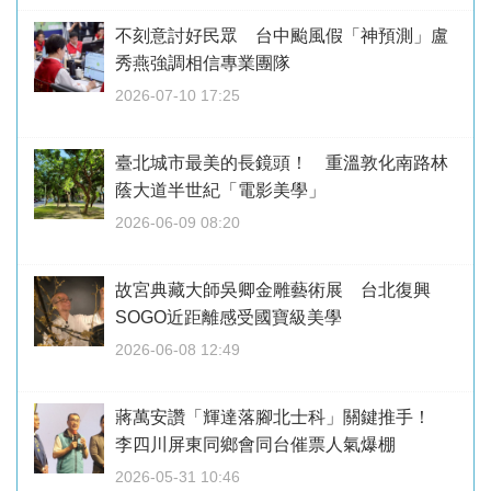
不刻意討好民眾 台中颱風假「神預測」盧
秀燕強調相信專業團隊
2026-07-10 17:25
臺北城市最美的長鏡頭！ 重溫敦化南路林
蔭大道半世紀「電影美學」
2026-06-09 08:20
故宮典藏大師吳卿金雕藝術展 台北復興
SOGO近距離感受國寶級美學
2026-06-08 12:49
蔣萬安讚「輝達落腳北士科」關鍵推手！
李四川屏東同鄉會同台催票人氣爆棚
2026-05-31 10:46