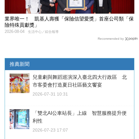
業界唯一！ 凱基人壽獲「保險信望愛獎」首座公司類「保
險特殊貢獻獎」
2026-08-04
生活中心／綜合報導
Recommended by
推薦新聞
兒童劇與舞蹈巡演深入臺北四大行政區 北
市客委會打造夏日社區藝文饗宴
2026-07-31 10:31
「雙北AI公車站長」上線 智慧服務提升便
利性
2026-07-23 17:07