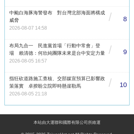
中颱白海豚海警發布 對台灣北部海面將構成
/
8
威脅
2026-08-07 14:58
布局九合一 民進黨首場「行動中常會」登
/
9
場 賴清德：何欣純團隊未來是台中安定力量
2026-08-05 16:57
指狂砍道路施工查核、交部媒宣預算已影響政
/
10
策落實 卓揆盼立院即時懸崖勒馬
2026-08-05 21:18
本站由大運聯和國際有限公司所維運