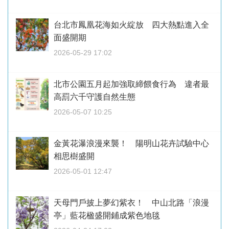
台北市鳳凰花海如火綻放 四大熱點進入全
面盛開期
2026-05-29 17:02
北市公園五月起加強取締餵食行為 違者最
高罰六千守護自然生態
2026-05-07 10:25
金黃花瀑浪漫來襲！ 陽明山花卉試驗中心
相思樹盛開
2026-05-01 12:47
天母門戶披上夢幻紫衣！ 中山北路「浪漫
亭」藍花楹盛開鋪成紫色地毯