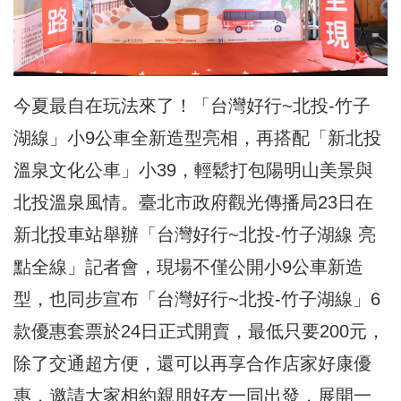
今夏最自在玩法來了！「台灣好行~北投-竹子
湖線」小9公車全新造型亮相，再搭配「新北投
溫泉文化公車」小39，輕鬆打包陽明山美景與
北投溫泉風情。臺北市政府觀光傳播局23日在
新北投車站舉辦「台灣好行~北投-竹子湖線 亮
點全線」記者會，現場不僅公開小9公車新造
型，也同步宣布「台灣好行~北投-竹子湖線」6
款優惠套票於24日正式開賣，最低只要200元，
除了交通超方便，還可以再享合作店家好康優
惠，邀請大家相約親朋好友一同出發，展開一