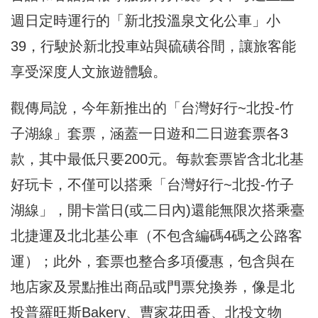
週日定時運行的「新北投溫泉文化公車」小
39，行駛於新北投車站與硫磺谷間，讓旅客能
享受深度人文旅遊體驗。
觀傳局說，今年新推出的「台灣好行~北投-竹
子湖線」套票，涵蓋一日遊和二日遊套票各3
款，其中最低只要200元。每款套票皆含北北基
好玩卡，不僅可以搭乘「台灣好行~北投-竹子
湖線」，開卡當日(或二日內)還能無限次搭乘臺
北捷運及北北基公車（不包含編碼4碼之公路客
運）；此外，套票也整合多項優惠，包含與在
地店家及景點推出商品或門票兌換券，像是北
投普羅旺斯Bakery、曹家花田香、北投文物