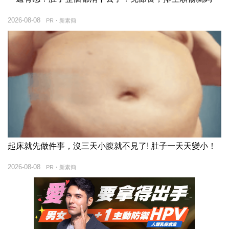
2026-08-08
PR・新素簡
起床就先做件事，沒三天小腹就不見了! 肚子一天天變小！
2026-08-08
PR・新素簡