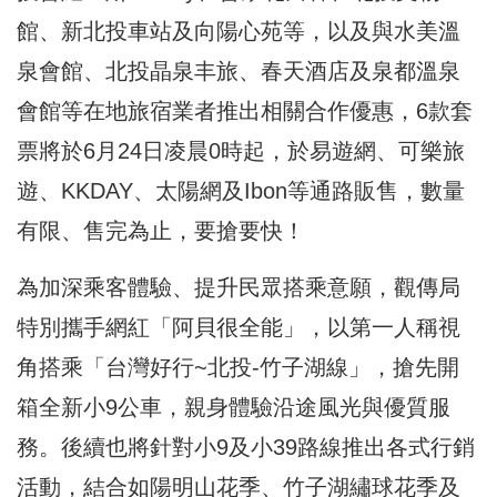
館、新北投車站及向陽心苑等，以及與水美溫
泉會館、北投晶泉丰旅、春天酒店及泉都溫泉
會館等在地旅宿業者推出相關合作優惠，6款套
票將於6月24日凌晨0時起，於易遊網、可樂旅
遊、KKDAY、太陽網及Ibon等通路販售，數量
有限、售完為止，要搶要快！
為加深乘客體驗、提升民眾搭乘意願，觀傳局
特別攜手網紅「阿貝很全能」，以第一人稱視
角搭乘「台灣好行~北投-竹子湖線」，搶先開
箱全新小9公車，親身體驗沿途風光與優質服
務。後續也將針對小9及小39路線推出各式行銷
活動，結合如陽明山花季、竹子湖繡球花季及