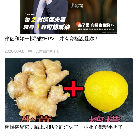
伴侶和妳一起預防HPV，才有資格說愛妳！
2026-08-08
PR・台灣癌症基金會
檸檬搭配它，臉上斑點全部消失了，小肚子都變平坦了