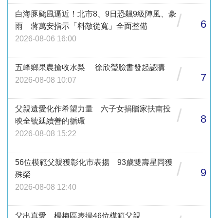
白海豚颱風逼近！北市8、9日恐飆9級陣風、豪
/
6
雨 蔣萬安指示「料敵從寬」全面整備
2026-08-06 16:00
五峰鄉果農搶收水梨 徐欣瑩臉書發起認購
/
7
2026-08-08 10:07
父親遺愛化作希望力量 六子女捐贈家扶南投
/
8
映全號延續善的循環
2026-08-08 15:22
56位模範父親獲彰化市表揚 93歲雙壽星同獲
/
9
殊榮
2026-08-08 12:40
父出真愛 楊梅區表揚46位模範父親