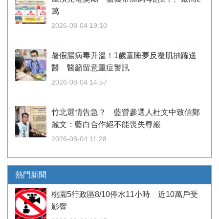
萬
2026-08-04 19:10
暑假腸病毒升溫！1歲童睡夢反覆肌抽躍送
醫 醫籲留意重症警訊
2026-08-04 14:57
竹北選情告急？ 藍營參選人杜文中致信鄭
麗文：藍白合作絕不能喪失尊嚴
2026-08-04 11:28
熱門新聞
桃園5行政區8/10停水11小時 近10萬戶受
影響