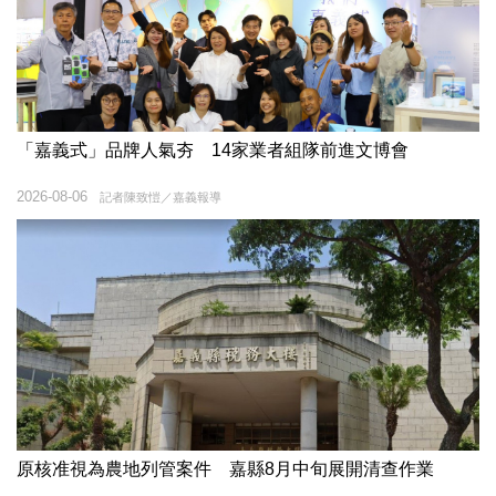
「嘉義式」品牌人氣夯 14家業者組隊前進文博會
2026-08-06
記者陳致愷／嘉義報導
原核准視為農地列管案件 嘉縣8月中旬展開清查作業