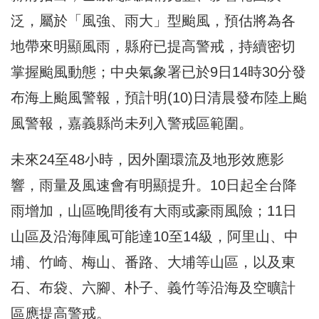
泛，屬於「風強、雨大」型颱風，預估將為各
地帶來明顯風雨，縣府已提高警戒，持續密切
掌握颱風動態；中央氣象署已於9日14時30分發
布海上颱風警報，預計明(10)日清晨發布陸上颱
風警報，嘉義縣尚未列入警戒區範圍。
未來24至48小時，因外圍環流及地形效應影
響，雨量及風速會有明顯提升。10日起全台降
雨增加，山區晚間後有大雨或豪雨風險；11日
山區及沿海陣風可能達10至14級，阿里山、中
埔、竹崎、梅山、番路、大埔等山區，以及東
石、布袋、六腳、朴子、義竹等沿海及空曠計
區應提高警戒。