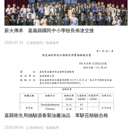
薪火傳承 嘉義縣國民中小學校長佈達交接
2026-07-31
記者陳致愷／嘉義報導
嘉縣衛生局抽驗源春製油廠油品 苯駢芘檢驗合格
2026-08-04
記者陳致愷／嘉義報導