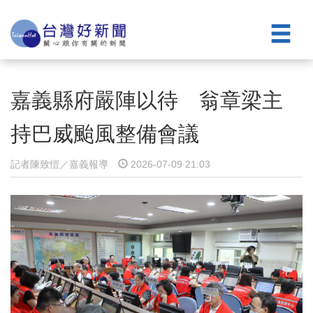
嘉義縣府嚴陣以待 翁章梁主
持巴威颱風整備會議
記者陳致愷／嘉義報導
2026-07-09 21:03