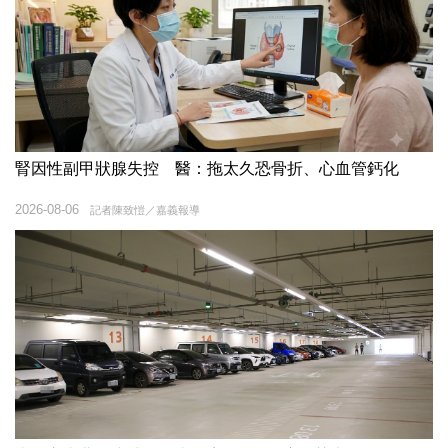
腎因性副甲狀腺失控 醫：拖太久恐骨折、心血管鈣化
2026-08-06
記者陳致愷／嘉義報導