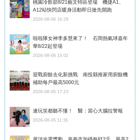
桃園冷飲節8/21藝文特區登場 機捷A1、
A12站快閃店暖身活動即日搶先開跑
2026-08-06 16:29
啦啦隊女神李多慧來了！ 石岡熱氣球嘉年
華8/22起登場
2026-08-06 15:02
迎戰廚餘去化新挑戰 南投縣推家用廚餘機
補助每戶最高5000元
2026-08-05 17:23
連玩笑都聽不懂！ 醫：當心大腦拉警報
2026-08-05 11:35
屋頂光電獎勵 嘉義市加碼每瓩2千、最高2