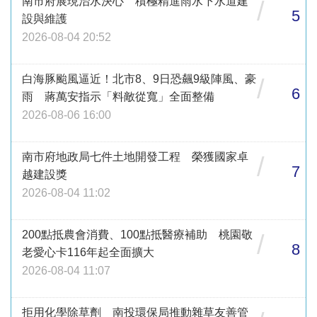
南市府展現治水決心 積極精進雨水下水道建
/
5
設與維護
2026-08-04 20:52
白海豚颱風逼近！北市8、9日恐飆9級陣風、豪
/
6
雨 蔣萬安指示「料敵從寬」全面整備
2026-08-06 16:00
南市府地政局七件土地開發工程 榮獲國家卓
/
7
越建設獎
2026-08-04 11:02
200點抵農會消費、100點抵醫療補助 桃園敬
/
8
老愛心卡116年起全面擴大
2026-08-04 11:07
拒用化學除草劑 南投環保局推動雜草友善管