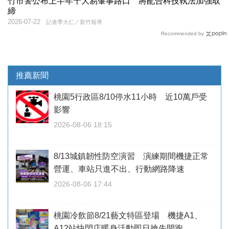
竹市警公布上半年十大易肇事路口 將配合科技執法加強取
締
2026-07-22
記者季大仁／新竹報導
Recommended by
推薦新聞
桃園5行政區8/10停水11小時 近10萬戶受
影響
2026-08-06 18:15
8/13城鎮韌性防空演習 演練期間機捷正常
營運、車站只進不出、行動網路降速
2026-08-06 17:44
桃園冷飲節8/21藝文特區登場 機捷A1、
A12站快閃店暖身活動即日搶先開跑