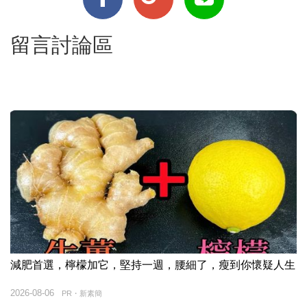
留言討論區
減肥首選，檸檬加它，堅持一週，腰細了，瘦到你懷疑人生
2026-08-06
PR・新素簡