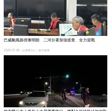
巴威颱風路徑漸明朗 二河分署加強巡查、全力迎戰
2026-07-08
記者季大仁／新竹報導