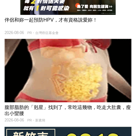
伴侶和妳一起預防HPV，才有資格說愛妳！
2026-08-06
PR・台灣癌症基金會
腹部脂肪的「剋星」找到了，常吃這幾物，吃走大肚囊，瘦
出小蠻腰
2026-08-06
PR・新素簡