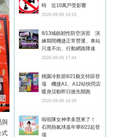
時 近10萬戶受影響
2026-08-06 18:15
8/13城鎮韌性防空演習 演
練期間機捷正常營運、車站
只進不出、行動網路降速
2026-08-06 17:44
桃園冷飲節8/21藝文特區登
場 機捷A1、A12站快閃店
暖身活動即日搶先開跑
2026-08-06 16:29
啦啦隊女神李多慧來了！
局與
石岡熱氣球嘉年華8/22起登
合式
場