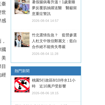
暑假腸病毒升溫！1歲童睡
足臺
夢反覆肌抽躍送醫 醫籲留
輕世
意重症警訊
好感
2026-08-04 14:57
竹北選情告急？ 藍營參選
面，
人杜文中致信鄭麗文：藍白
合作絕不能喪失尊嚴
韓國
2026-08-04 11:28
、美
際目
熱門新聞
的經
桃園5行政區8/10停水11小
時 近10萬戶受影響
2026-08-06 18:15