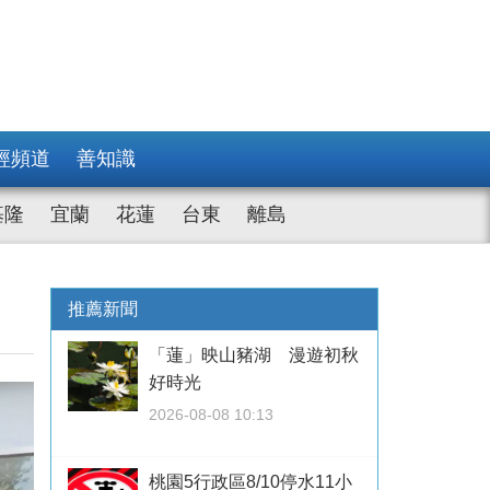
經頻道
善知識
基隆
宜蘭
花蓮
台東
離島
推薦新聞
「蓮」映山豬湖 漫遊初秋
好時光
2026-08-08 10:13
桃園5行政區8/10停水11小