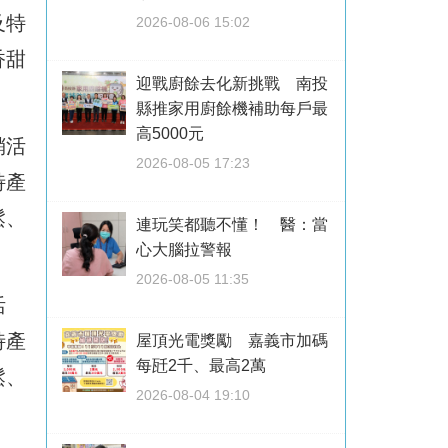
及特
2026-08-06 15:02
香甜
迎戰廚餘去化新挑戰 南投
縣推家用廚餘機補助每戶最
高5000元
銷活
2026-08-05 17:23
特產
鬆、
連玩笑都聽不懂！ 醫：當
心大腦拉警報
2026-08-05 11:35
活
特產
屋頂光電獎勵 嘉義市加碼
每瓩2千、最高2萬
鬆、
2026-08-04 19:10