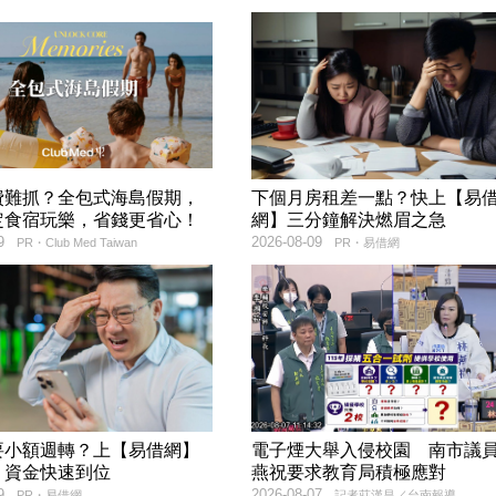
費難抓？全包式海島假期，
下個月房租差一點？快上【易
定食宿玩樂，省錢更省心！
網】三分鐘解決燃眉之急
9
2026-08-09
PR・Club Med Taiwan
PR・易借網
要小額週轉？上【易借網】
電子煙大舉入侵校園 南市議
！資金快速到位
燕祝要求教育局積極應對
9
2026-08-07
PR・易借網
記者莊漢昌／台南報導