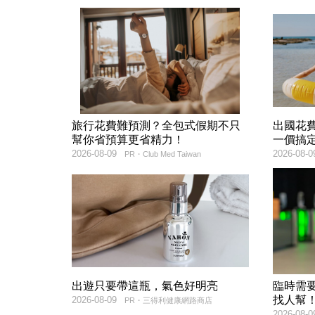
旅行花費難預測？全包式假期不只
出國花
幫你省預算更省精力！
一價搞
2026-08-09
2026-08-0
PR・Club Med Taiwan
出遊只要帶這瓶，氣色好明亮
臨時需
找人幫
2026-08-09
PR・三得利健康網路商店
2026-08-0