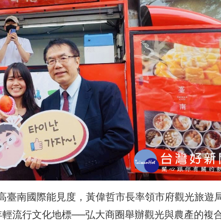
高臺南國際能見度，黃偉哲市長率領市府觀光旅遊
年輕流行文化地標──弘大商圈舉辦觀光與農產的複