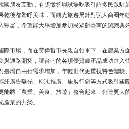
韓國朋友互動，有獎徵答與試場吃吸引許多民眾駐
果乾後都驚呼美味，而觀光旅遊局針對弘大商圈年
入豐富，希望能大舉增加參加民眾對臺南的認識與
國際市場，而在黃偉哲市長親自領軍下，在農業方
立與通路開拓，讓台南的各項優質農產品成功進入
對臺灣自由行需求增加，年輕世代更重視特色體驗
樞紐廣告曝光、KOL推廣、旅展行銷等方式吸引國
更能將「農業、美食、旅遊」整合起來，創造更大
光產業的共榮。