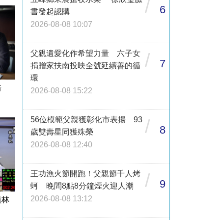
/
6
書發起認購
2026-08-08 10:07
父親遺愛化作希望力量 六子女
/
7
捐贈家扶南投映全號延續善的循
環
借
2026-08-08 15:22
56位模範父親獲彰化市表揚 93
/
8
歲雙壽星同獲殊榮
2026-08-08 12:40
王功漁火節開跑！父親節千人烤
/
9
蚵 晚間8點8分鐘煙火迎人潮
2026-08-08 13:12
員林