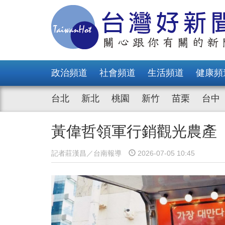
政治頻道
社會頻道
生活頻道
健康頻
台北
新北
桃園
新竹
苗栗
台中
黃偉哲領軍行銷觀光農產
記者莊漢昌／台南報導
2026-07-05 10:45