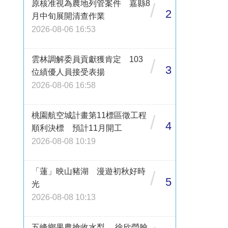
原核准視為農地列管案件 嘉縣8
/
2
月中旬展開清查作業
2026-08-06 16:53
雲林調解委員貢獻獲肯定 103
/
3
位績優人員接受表揚
2026-08-06 16:58
桃園航空城計畫第11標區徵工程
/
4
順利決標 預計11月開工
2026-08-08 10:19
「蓮」映山豬湖 漫遊初秋好時
/
5
光
2026-08-08 10:13
五峰鄉果農搶收水梨 徐欣瑩臉