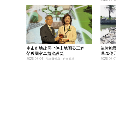
南市府地政局七件土地開發工程
氣候挑
榮獲國家卓越建設獎
碼20億
2026-08-04
2026-08-0
記者莊漢昌／台南報導