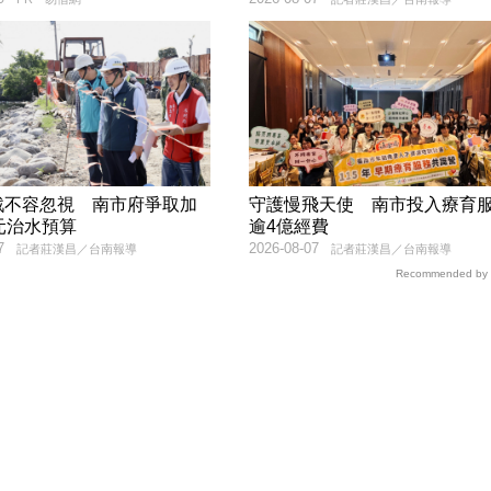
戰不容忽視 南市府爭取加
守護慢飛天使 南市投入療育
元治水預算
逾4億經費
7
2026-08-07
記者莊漢昌／台南報導
記者莊漢昌／台南報導
Recommended by