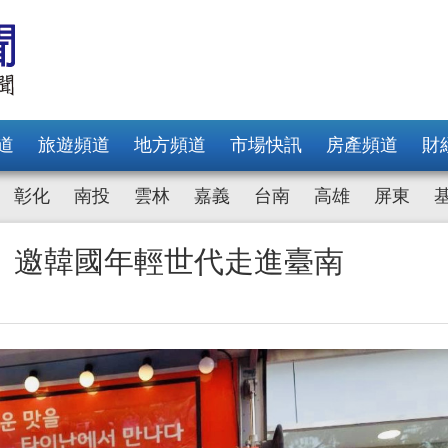
道
旅遊頻道
地方頻道
市場快訊
房產頻道
財
彰化
南投
雲林
嘉義
台南
高雄
屏東
 邀韓國年輕世代走進臺南