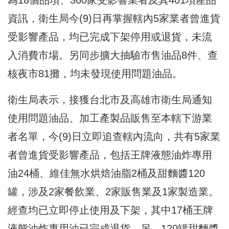
資訊，衛生局今(9)日再掌握轄內5家業者曾進貨
受影響產品，均已完成下架停用或退貨，未流
入消費市場。另同步擴大抽驗市售油品8件、查
核夜市81攤，均未發現使用問題油品。
衛生局表示，接獲台北市及高雄市衛生局通知
使用問題油品、加工產製品販售至本轄下游業
者名單，今(9)日立即追查轄內流向，共有5家業
者曾進貨受影響產品，包括王牌液態油炸專用
油24桶、維佳無水烘焙油脂2桶及甜麵醬120
罐，涉及2家餐飲業、2家販售業及1家製造業。
經查均已立即停止使用及下架，其中17桶王牌
液態油炸專用油已完成退貨。另，120罐甜麵醬