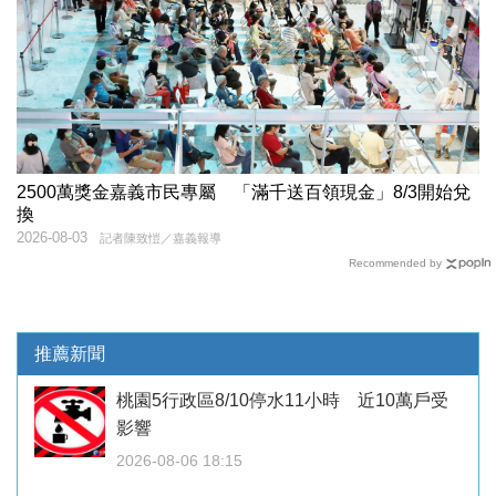
2500萬獎金嘉義市民專屬 「滿千送百領現金」8/3開始兌
換
2026-08-03
記者陳致愷／嘉義報導
Recommended by
推薦新聞
桃園5行政區8/10停水11小時 近10萬戶受
影響
2026-08-06 18:15