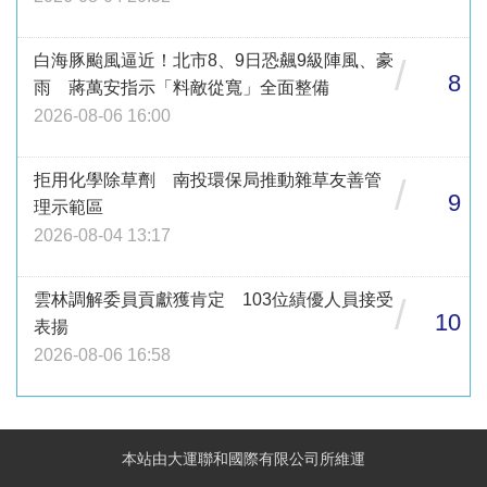
白海豚颱風逼近！北市8、9日恐飆9級陣風、豪
/
8
雨 蔣萬安指示「料敵從寬」全面整備
2026-08-06 16:00
拒用化學除草劑 南投環保局推動雜草友善管
/
9
理示範區
2026-08-04 13:17
雲林調解委員貢獻獲肯定 103位績優人員接受
/
10
表揚
2026-08-06 16:58
本站由大運聯和國際有限公司所維運