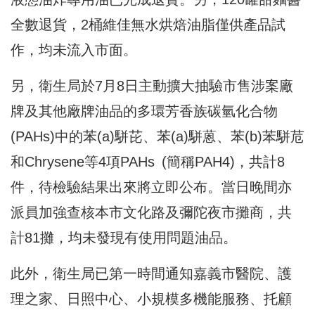
全數退貨，2桶維佳無水烘焙油脂僅供產品試
作，均未流入市面。
另，衛生局於7月8日主動擴大抽驗市售涉案廠
牌及其他廠牌油品的多環芳香族碳氫化合物
(PAHs)中的苯(a)駢芘、苯(a)駢蒽、苯(b)苯駢苊
和Chrysene等4項PAHs (簡稱PAH4)，共計8
件，待檢驗結果出來將立即公布。當日晚間亦
派員加強查核本市文化路及彌陀夜市攤商，共
計81攤，均未發現有使用問題油品。
此外，衛生局已第一時間通知嘉義市醫院、護
理之家、日照中心、小規模多機能服務、托顧