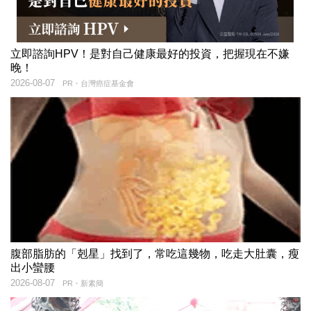
立即諮詢HPV！是對自己健康最好的投資，把握現在不嫌
晚！
2026-08-07
PR・台灣癌症基金會
腹部脂肪的「剋星」找到了，常吃這幾物，吃走大肚囊，瘦
出小蠻腰
2026-08-07
PR・新素簡