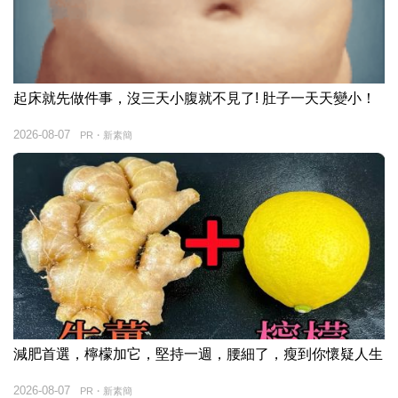
起床就先做件事，沒三天小腹就不見了! 肚子一天天變小！
2026-08-07
PR・新素簡
減肥首選，檸檬加它，堅持一週，腰細了，瘦到你懷疑人生
2026-08-07
PR・新素簡