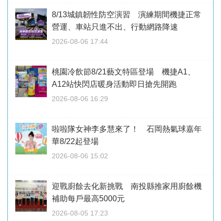
8/13城鎮韌性防空演習 演練期間機捷正常
營運、車站只進不出、行動網路降速
2026-08-06 17:44
桃園冷飲節8/21藝文特區登場 機捷A1、
A12站快閃店暖身活動即日搶先開跑
2026-08-06 16:29
啦啦隊女神李多慧來了！ 石岡熱氣球嘉年
華8/22起登場
2026-08-06 15:02
迎戰廚餘去化新挑戰 南投縣推家用廚餘機
補助每戶最高5000元
2026-08-05 17:23