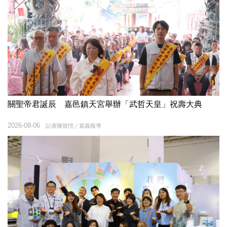
關聖帝君誕辰 嘉邑鎮天宮舉辦「武哲天皇」祝壽大典
2026-08-06
記者陳致愷／嘉義報導