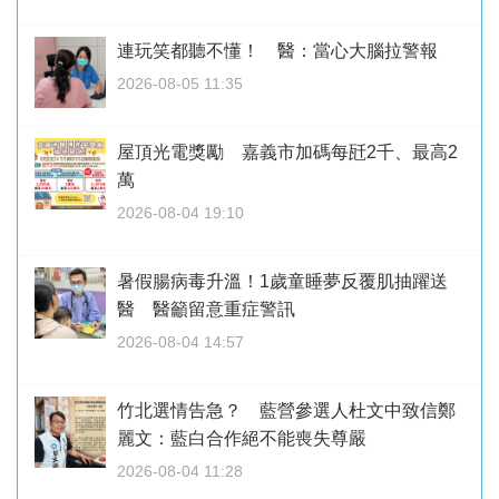
連玩笑都聽不懂！ 醫：當心大腦拉警報
2026-08-05 11:35
屋頂光電獎勵 嘉義市加碼每瓩2千、最高2
萬
2026-08-04 19:10
暑假腸病毒升溫！1歲童睡夢反覆肌抽躍送
醫 醫籲留意重症警訊
2026-08-04 14:57
竹北選情告急？ 藍營參選人杜文中致信鄭
麗文：藍白合作絕不能喪失尊嚴
2026-08-04 11:28