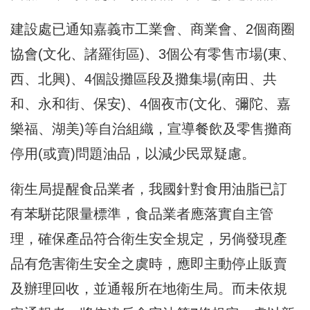
建設處已通知嘉義市工業會、商業會、2個商圈
協會(文化、諸羅街區)、3個公有零售市場(東、
西、北興)、4個設攤區段及攤集場(南田、共
和、永和街、保安)、4個夜市(文化、彌陀、嘉
樂福、湖美)等自治組織，宣導餐飲及零售攤商
停用(或賣)問題油品，以減少民眾疑慮。
衛生局提醒食品業者，我國針對食用油脂已訂
有苯駢芘限量標準，食品業者應落實自主管
理，確保產品符合衛生安全規定，另倘發現產
品有危害衛生安全之虞時，應即主動停止販賣
及辦理回收，並通報所在地衛生局。而未依規