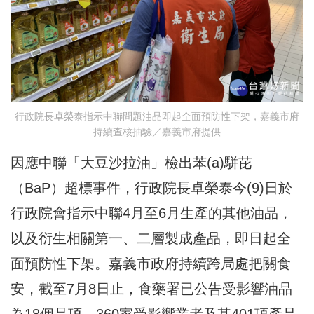
行政院長卓榮泰指示中聯問題油品即起全面預防性下架，嘉義市府
持續查核抽驗／嘉義市府提供
因應中聯「大豆沙拉油」檢出苯(a)駢芘
（BaP）超標事件，行政院長卓榮泰今(9)日於
行政院會指示中聯4月至6月生產的其他油品，
以及衍生相關第一、二層製成產品，即日起全
面預防性下架。嘉義市政府持續跨局處把關食
安，截至7月8日止，食藥署已公告受影響油品
為18個品項、360家受影響業者及其401項產品