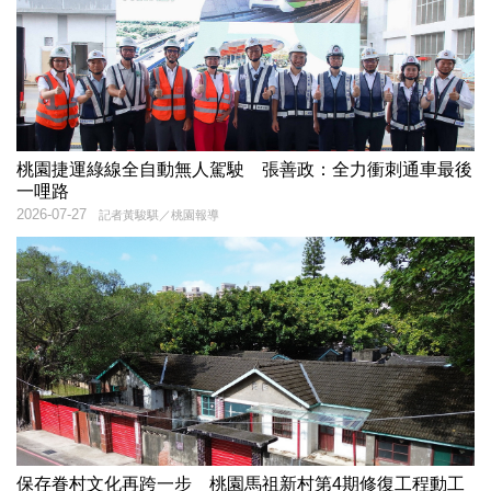
桃園捷運綠線全自動無人駕駛 張善政：全力衝刺通車最後
一哩路
2026-07-27
記者黃駿騏／桃園報導
保存眷村文化再跨一步 桃園馬祖新村第4期修復工程動工