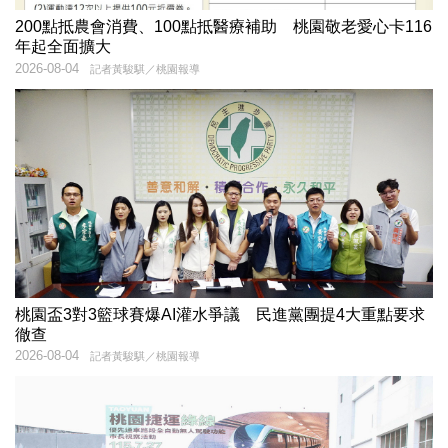
200點抵農會消費、100點抵醫療補助 桃園敬老愛心卡116
年起全面擴大
2026-08-04
記者黃駿騏／桃園報導
桃園盃3對3籃球賽爆AI灌水爭議 民進黨團提4大重點要求
徹查
2026-08-04
記者黃駿騏／桃園報導