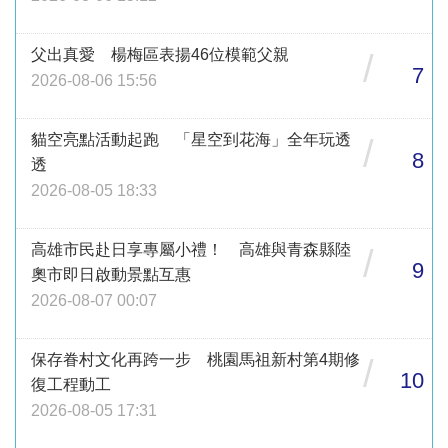
父出真愛 楊梅區表揚46位模範父親
/
7
2026-08-06 15:56
貓空亮點活動起跑 「星空到花海」全年玩透
/
8
透
2026-08-05 18:33
高雄市民赴日享專屬小禮！ 高雄與青森縣陸
/
9
奧市即日啟動景點互惠
2026-08-07 00:07
保存眷村文化再跨一步 桃園馬祖新村第4期修
/
10
復工程動工
2026-08-05 17:31