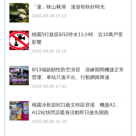
「蓮」映山豬湖 漫遊初秋好時光
2026-08-08 10:13
桃園5行政區8/10停水11小時 近10萬戶受
影響
2026-08-06 18:15
8/13城鎮韌性防空演習 演練期間機捷正常
營運、車站只進不出、行動網路降速
2026-08-06 17:44
桃園冷飲節8/21藝文特區登場 機捷A1、
A12站快閃店暖身活動即日搶先開跑
2026-08-06 16:29