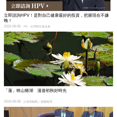
立即諮詢HPV！是對自己健康最好的投資，把握現在不嫌
晚！
2026-08-08
PR・台灣癌症基金會
「蓮」映山豬湖 漫遊初秋好時光
2026-08-08
記者黃駿騏／桃園報導