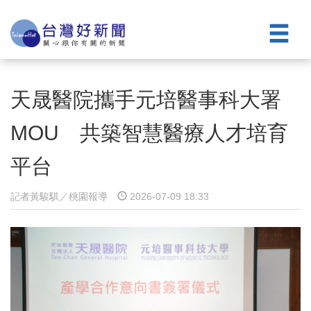
天晟醫院攜手元培醫事科大署
MOU 共築智慧醫療人才培育
平台
記者黃駿騏／桃園報導
2026-07-09 18:33