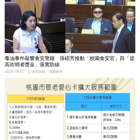
毒油事件敲響食安警鐘 張碩芳推動「校園食安官」與「提
高吹哨者獎金」落實防線
2026-08-07
記者黃駿騏／桃園報導