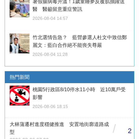
暑假腸病毒升溫！1歲童睡夢反覆肌抽躍送
醫 醫籲留意重症警訊
2026-08-04 14:57
竹北選情告急？ 藍營參選人杜文中致信鄭
麗文：藍白合作絕不能喪失尊嚴
2026-08-04 11:28
熱門新聞
桃園5行政區8/10停水11小時 近10萬戶受
影響
2026-08-06 18:15
大林蒲遷村進度穩健推進 安置地街廓道路成
/
2
型