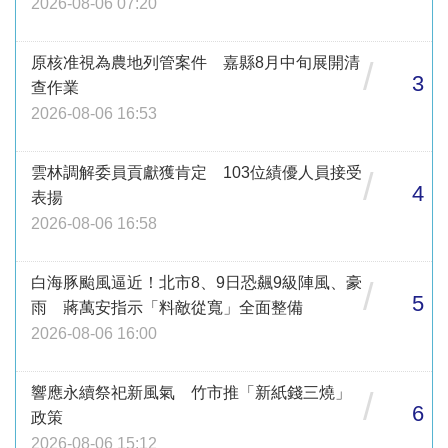
2026-08-06 07:20
原核准視為農地列管案件 嘉縣8月中旬展開清
/
3
查作業
2026-08-06 16:53
雲林調解委員貢獻獲肯定 103位績優人員接受
/
4
表揚
2026-08-06 16:58
白海豚颱風逼近！北市8、9日恐飆9級陣風、豪
/
5
雨 蔣萬安指示「料敵從寬」全面整備
2026-08-06 16:00
響應永續祭祀新風氣 竹市推「新紙錢三燒」
/
6
政策
2026-08-06 15:12