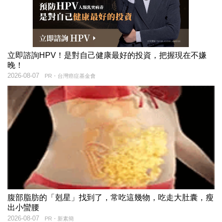
立即諮詢HPV！是對自己健康最好的投資，把握現在不嫌
晚！
2026-08-07
PR・台灣癌症基金會
腹部脂肪的「剋星」找到了，常吃這幾物，吃走大肚囊，瘦
出小蠻腰
2026-08-07
PR・新素簡