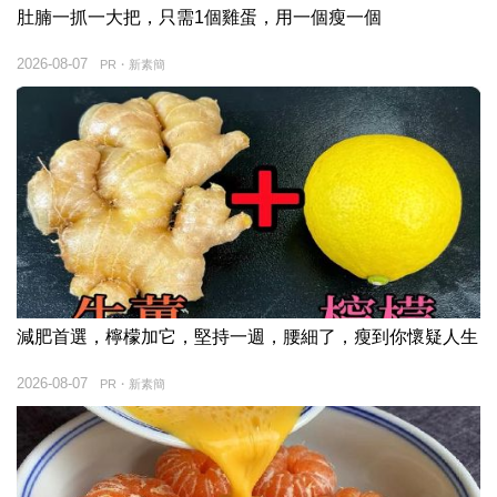
肚腩一抓一大把，只需1個雞蛋，用一個瘦一個
2026-08-07
PR・新素簡
減肥首選，檸檬加它，堅持一週，腰細了，瘦到你懷疑人生
2026-08-07
PR・新素簡