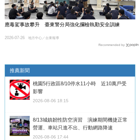
應毒駕事故攀升 臺東警分局強化攔檢執勤安全訓練
2026-07-26
地方中心／台東報導
Recommended by
推薦新聞
桃園5行政區8/10停水11小時 近10萬戶受
影響
2026-08-06 18:15
8/13城鎮韌性防空演習 演練期間機捷正常
營運、車站只進不出、行動網路降速
2026-08-06 17:44