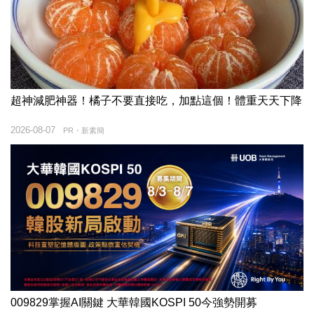
超神減肥神器！橘子不要直接吃，加點這個！體重天天下降
2026-08-07
PR・新素簡
009829掌握AI關鍵 大華韓國KOSPI 50今強勢開募