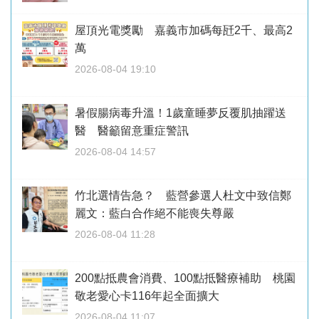
屋頂光電獎勵 嘉義市加碼每瓩2千、最高2
萬
2026-08-04 19:10
暑假腸病毒升溫！1歲童睡夢反覆肌抽躍送
醫 醫籲留意重症警訊
2026-08-04 14:57
竹北選情告急？ 藍營參選人杜文中致信鄭
麗文：藍白合作絕不能喪失尊嚴
2026-08-04 11:28
200點抵農會消費、100點抵醫療補助 桃園
敬老愛心卡116年起全面擴大
2026-08-04 11:07