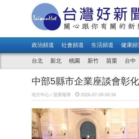
政治頻道
社會頻道
生活頻道
健康頻
台北
新北
桃園
新竹
苗栗
台中
中部5縣市企業座談會彰
地方中心／苗栗報導
2026-07-09 00:36