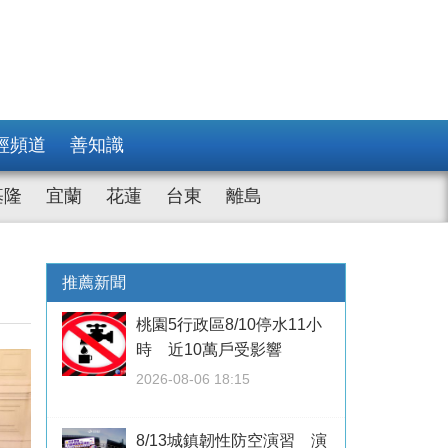
經頻道
善知識
基隆
宜蘭
花蓮
台東
離島
推薦新聞
桃園5行政區8/10停水11小
時 近10萬戶受影響
2026-08-06 18:15
8/13城鎮韌性防空演習 演