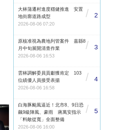
大林蒲遷村進度穩健推進 安置
/
2
地街廓道路成型
2026-08-06 07:20
原核准視為農地列管案件 嘉縣8
/
3
月中旬展開清查作業
2026-08-06 16:53
雲林調解委員貢獻獲肯定 103
/
4
位績優人員接受表揚
2026-08-06 16:58
白海豚颱風逼近！北市8、9日恐
/
5
飆9級陣風、豪雨 蔣萬安指示
「料敵從寬」全面整備
2026-08-06 16:00