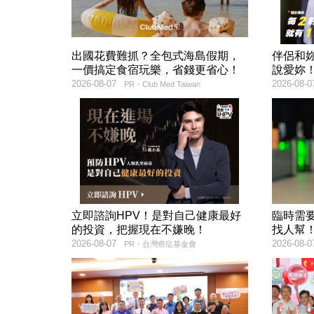
出國花費難抓？全包式海島假期，
伴侶和
一價搞定食宿玩樂，省錢更省心！
說愛妳
2026-08-07
2026-08-0
PR・Club Med Taiwan
立即諮詢HPV！是對自己健康最好
臨時需
的投資，把握現在不嫌晚！
找人幫
2026-08-07
2026-08-0
PR・台灣癌症基金會