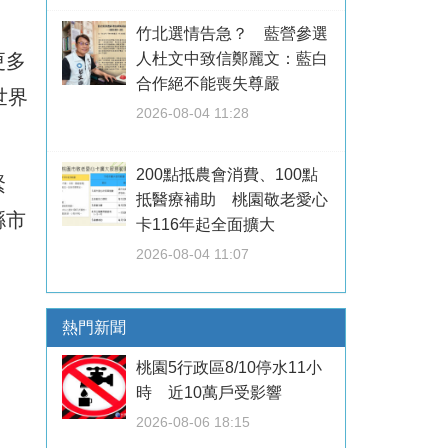
竹北選情告急？ 藍營參選
更多
人杜文中致信鄭麗文：藍白
合作絕不能喪失尊嚴
世界
2026-08-04 11:28
200點抵農會消費、100點
緊
抵醫療補助 桃園敬老愛心
縣市
卡116年起全面擴大
2026-08-04 11:07
熱門新聞
桃園5行政區8/10停水11小
時 近10萬戶受影響
2026-08-06 18:15