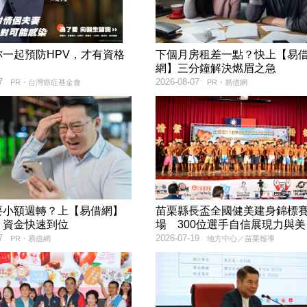
妳一起預防HPV，才有資格
下個月房租差一點？快上【易
！
網】三分鐘解決燃眉之急
7
2026-08-07
PR・台灣癌症基金會
PR・易借網
要小額週轉？上【易借網】
苗栗縣長盃全國健美建身錦標
！資金快速到位
場 300位選手自信展現力與美
7
2026-07-19
PR・易借網
地方中心／苗栗報導