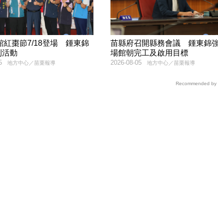
公館紅棗節7/18登場 鍾東錦
苗縣府召開縣務會議 鍾東錦
列活動
場館朝完工及啟用目標
5
2026-08-05
地方中心／苗栗報導
地方中心／苗栗報導
Recommended by