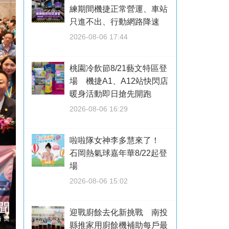
練期間機捷正常營運、車站
只進不出、行動網路降速
2026-08-06 17:44
桃園冷飲節8/21藝文特區登
場 機捷A1、A12站快閃店
暖身活動即日搶先開跑
2026-08-06 16:29
啦啦隊女神李多慧來了！
石岡熱氣球嘉年華8/22起登
場
2026-08-06 15:02
迎戰廚餘去化新挑戰 南投
縣推家用廚餘機補助每戶最