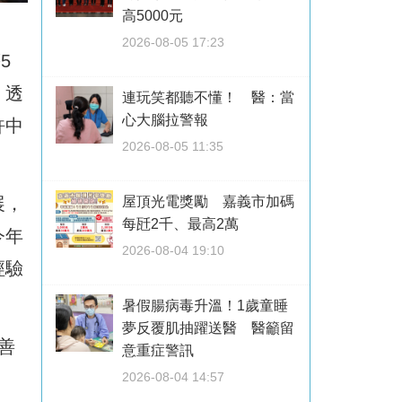
高5000元
2026-08-05 17:23
5
，透
連玩笑都聽不懂！ 醫：當
心大腦拉警報
許中
2026-08-05 11:35
展，
屋頂光電獎勵 嘉義市加碼
每瓩2千、最高2萬
今年
2026-08-04 19:10
經驗
暑假腸病毒升溫！1歲童睡
夢反覆肌抽躍送醫 醫籲留
善
意重症警訊
2026-08-04 14:57