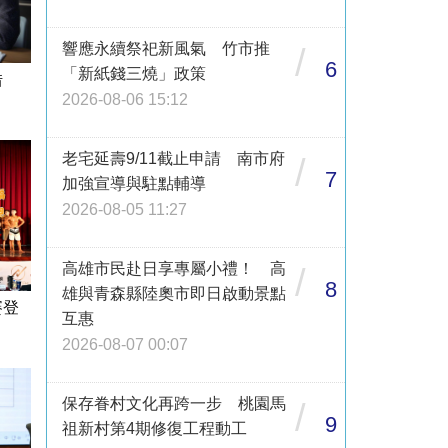
響應永續祭祀新風氣 竹市推
/
6
「新紙錢三燒」政策
借
2026-08-06 15:12
老宅延壽9/11截止申請 南市府
/
7
加強宣導與駐點輔導
2026-08-05 11:27
高雄市民赴日享專屬小禮！ 高
/
8
雄與青森縣陸奧市即日啟動景點
賽登
互惠
2026-08-07 00:07
保存眷村文化再跨一步 桃園馬
/
9
祖新村第4期修復工程動工