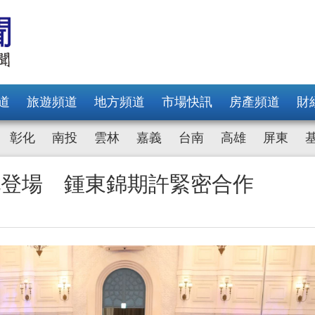
道
旅遊頻道
地方頻道
市場快訊
房產頻道
財
彰化
南投
雲林
嘉義
台南
高雄
屏東
化登場 鍾東錦期許緊密合作