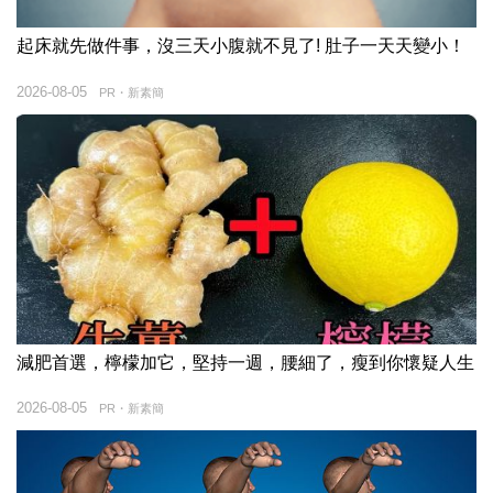
起床就先做件事，沒三天小腹就不見了! 肚子一天天變小！
2026-08-05
PR・新素簡
減肥首選，檸檬加它，堅持一週，腰細了，瘦到你懷疑人生
2026-08-05
PR・新素簡