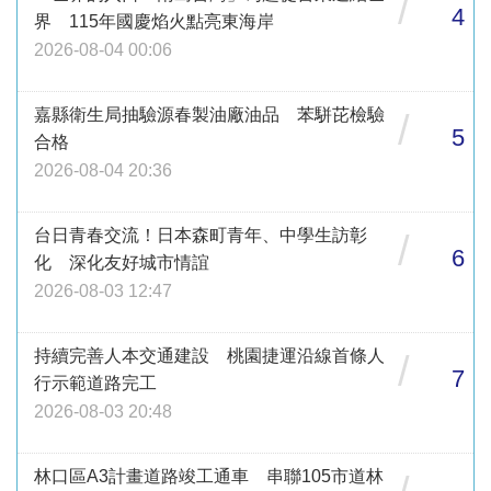
/
4
界 115年國慶焰火點亮東海岸
2026-08-04 00:06
嘉縣衛生局抽驗源春製油廠油品 苯駢芘檢驗
/
5
合格
2026-08-04 20:36
台日青春交流！日本森町青年、中學生訪彰
/
6
化 深化友好城市情誼
2026-08-03 12:47
持續完善人本交通建設 桃園捷運沿線首條人
/
7
行示範道路完工
2026-08-03 20:48
林口區A3計畫道路竣工通車 串聯105市道林