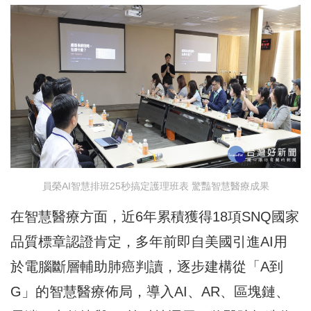
員榮AI智慧排班25秒搞定護理班表 驚豔智慧醫療成果
在智慧醫療方面，近6年累積獲得18項SNQ國家
品質標章認證肯定，多年前即自美國引進AI用
於電腦斷層輔助肺癌判讀，逐步建構從「A到
G」的智慧醫療佈局，導入AI、AR、區塊鏈、