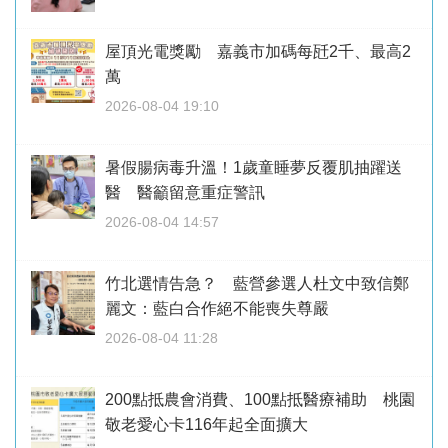
屋頂光電獎勵 嘉義市加碼每瓩2千、最高2
萬
2026-08-04 19:10
暑假腸病毒升溫！1歲童睡夢反覆肌抽躍送
醫 醫籲留意重症警訊
2026-08-04 14:57
竹北選情告急？ 藍營參選人杜文中致信鄭
麗文：藍白合作絕不能喪失尊嚴
2026-08-04 11:28
200點抵農會消費、100點抵醫療補助 桃園
敬老愛心卡116年起全面擴大