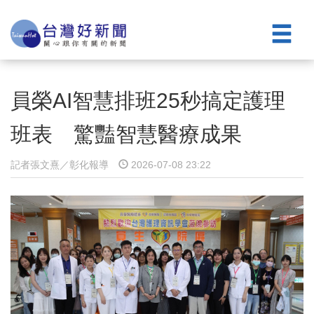
員榮AI智慧排班25秒搞定護理
班表 驚豔智慧醫療成果
記者張文熹／彰化報導
2026-07-08 23:22