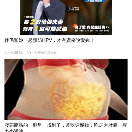
伴侶和妳一起預防HPV，才有資格說愛妳！
2026-08-05
PR・台灣癌症基金會
腹部脂肪的「剋星」找到了，常吃這幾物，吃走大肚囊，瘦
出小蠻腰