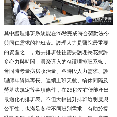
其中護理排班系統能在25秒完成符合勞動法令
與同仁需求的排班表。護理人力是醫院最重要
的資產之一，過去排班往往需要護理長花費許
多心力與時間，員榮導入的AI護理排班系統，
會同時考量病房收治量、各時段人力需求、護
理師年資與專長、連續上班天數、輪休間隔及
勞基法規定等各項條件，在25秒左右便能產出
最適化的排班表。不但大幅提升排班透明度與
公平性，也滿足各種不同班別需求，有助於提