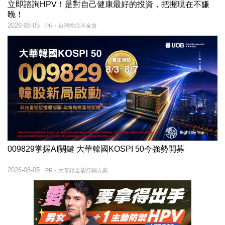
立即諮詢HPV！是對自己健康最好的投資，把握現在不嫌
晚！
2026-08-05
PR・台灣癌症基金會
009829掌握AI關鍵 大華韓國KOSPI 50今強勢開募
2026-08-05
PR・大華銀全能行銷方案