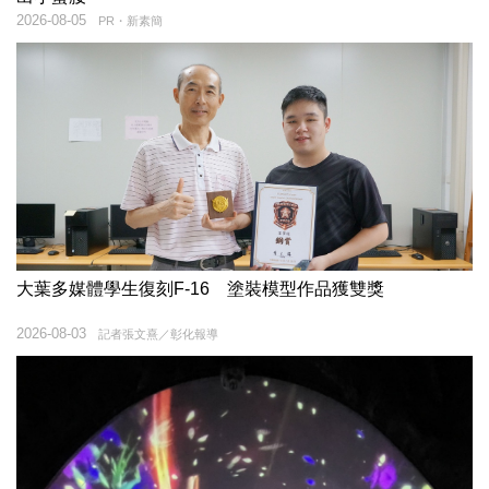
2026-08-05
PR・新素簡
大葉多媒體學生復刻F-16 塗裝模型作品獲雙獎
2026-08-03
記者張文熹／彰化報導