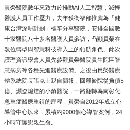
員榮醫院數年來致力於推動AI人工智慧，減輕
醫護人員工作壓力，去年獲衛福部推薦為「健
康台灣深耕計劃」標竿分享醫院，安排全國數
十家醫院八十多名醫護人員參訪，凸顯員榮在
數位轉型與智慧科技導入上的領航角色。此次
護理資訊學會人員先參觀員榮醫院員生院區智
慧病房等各種先進醫療設備。之後由員榮醫療
體系總院長張克士親自簡報，回顧醫院從負債5
億、瀕臨熄燈的小鎮醫院，一路翻轉為南彰化
急重症醫療重鎮的歷程。員榮自2012年成立心
導管中心以來，累積約9000個心導管案例，24
小時守護鄉親生命。