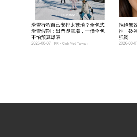
滑雪行程自己安排太繁瑣？全包式
拒絕無
滑雪假期：出門即雪場，一價全包
推：矽谷
不怕預算爆表！
強韌
2026-08-07
2026-08-0
PR・Club Med Taiwan