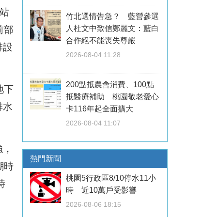
站
竹北選情告急？ 藍營參選
前部
人杜文中致信鄭麗文：藍白
合作絕不能喪失尊嚴
排設
2026-08-04 11:28
200點抵農會消費、100點
地下
抵醫療補助 桃園敬老愛心
排水
卡116年起全面擴大
2026-08-04 11:07
強，
熱門新聞
潮時
桃園5行政區8/10停水11小
時
時 近10萬戶受影響
2026-08-06 18:15