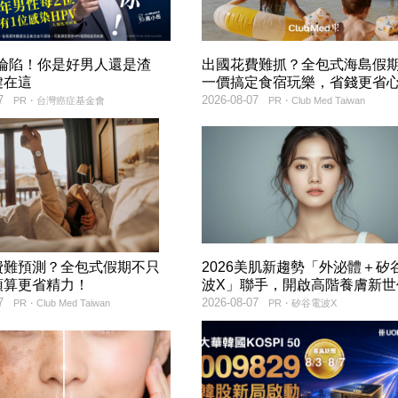
率淪陷！你是好男人還是渣
出國花費難抓？全包式海島假
鍵在這
一價搞定食宿玩樂，省錢更省
7
2026-08-07
PR・台灣癌症基金會
PR・Club Med Taiwan
費難預測？全包式假期不只
2026美肌新趨勢「外泌體＋矽
預算更省精力！
波X」聯手，開啟高階養膚新世
7
2026-08-07
PR・Club Med Taiwan
PR・矽谷電波X