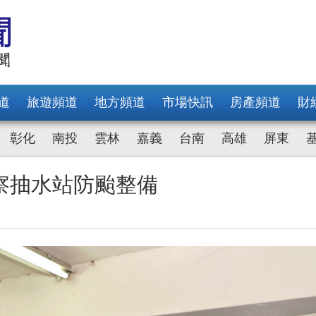
道
旅遊頻道
地方頻道
市場快訊
房產頻道
財
彰化
南投
雲林
嘉義
台南
高雄
屏東
察抽水站防颱整備