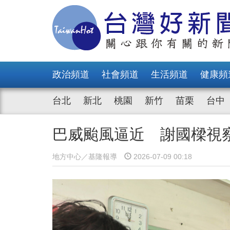
政治頻道
社會頻道
生活頻道
健康頻
台北
新北
桃園
新竹
苗栗
台中
巴威颱風逼近 謝國樑視
地方中心／基隆報導
2026-07-09 00:18