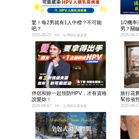
驚！每2男就有1人中標？不可能
1/2機
吧？
男？關
2026-08-07
2026-08-0
PR・台灣癌症基金會
伴侶和妳一起預防HPV，才有資格
旅行花
說愛妳！
幫你省
2026-08-07
2026-08-0
PR・台灣癌症基金會