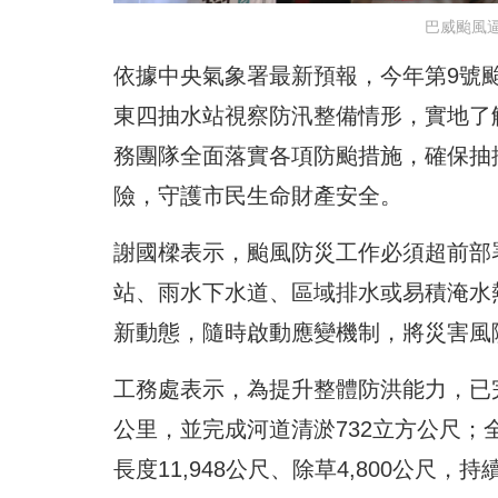
巴威颱風
依據中央氣象署最新預報，今年第9號
東四抽水站視察防汛整備情形，實地了
務團隊全面落實各項防颱措施，確保抽
險，守護市民生命財產安全。
謝國樑表示，颱風防災工作必須超前部
站、雨水下水道、區域排水或易積淹水
新動態，隨時啟動應變機制，將災害風
工務處表示，為提升整體防洪能力，已完
公里，並完成河道清淤732立方公尺
長度11,948公尺、除草4,800公