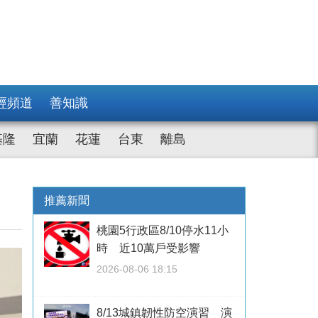
經頻道
善知識
基隆
宜蘭
花蓮
台東
離島
推薦新聞
桃園5行政區8/10停水11小
時 近10萬戶受影響
2026-08-06 18:15
8/13城鎮韌性防空演習 演