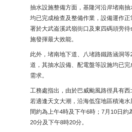
抽水設施整備方面，基隆河沿岸堵南抽
均已完成檢查及整備作業，設備運作正
署於大武崙溪武嶺街口及東四碼頭旁待
施發揮最大效能。
此外，堵南地下道、八堵路鐵路涵洞等
道，其抽水設備、配電盤等設施均已完
需求。
工務處指出，由於巴威颱風路徑具有西
若適逢天文大潮，沿海低窪地區積淹水
間約為上午4時及下午6時；7月10日約為
20分及下午8時20分。