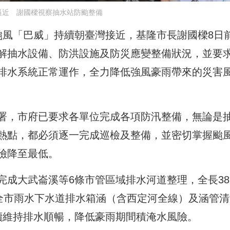
逼近 謝國樑視察抽水站防颱整備
颱風「巴威」持續朝臺灣接近，基隆市長謝國樑8日
解抽水設備、防洪設施及防災應變整備狀況，並要
排水系統正常運作，全力降低強風豪雨帶來的災害
署，市府已要求各單位完成各項防汛整備，無論是
熱點，都必須逐一完成巡檢及整備，並密切掌握颱
險降至最低。
成大武崙溪等6條市管區域排水河道整理，全長38.
；全市雨水下水道排水箱涵（含西定河全線）及涵管清
尺，持續維持排水順暢，降低豪雨期間積淹水風險。