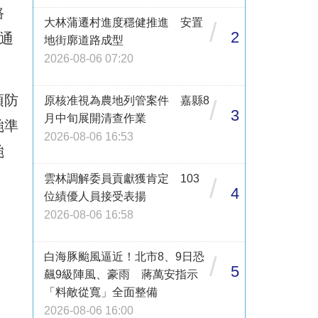
路
大林蒲遷村進度穩健推進 安置
/
2
通
地街廓道路成型
2026-08-06 07:20
項防
原核准視為農地列管案件 嘉縣8
/
3
月中旬展開清查作業
颱準
2026-08-06 16:53
颱
雲林調解委員貢獻獲肯定 103
/
4
位績優人員接受表揚
2026-08-06 16:58
白海豚颱風逼近！北市8、9日恐
/
5
飆9級陣風、豪雨 蔣萬安指示
「料敵從寬」全面整備
2026-08-06 16:00