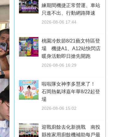
練期間機捷正常營運、車站
只進不出、行動網路降速
2026-08-06 17:44
桃園冷飲節8/21藝文特區登
場 機捷A1、A12站快閃店
暖身活動即日搶先開跑
2026-08-06 16:29
啦啦隊女神李多慧來了！
石岡熱氣球嘉年華8/22起登
場
2026-08-06 15:02
迎戰廚餘去化新挑戰 南投
縣推家用廚餘機補助每戶最