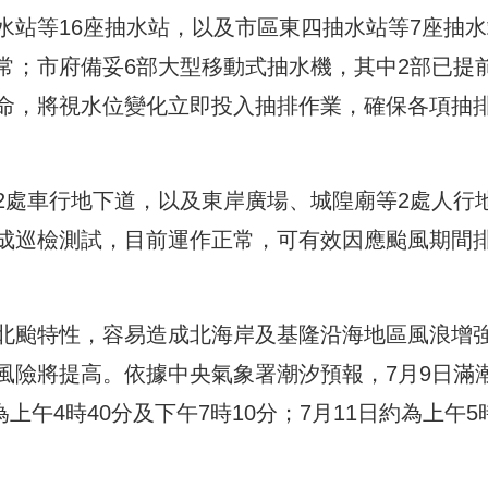
水站等16座抽水站，以及市區東四抽水站等7座抽水
常；市府備妥6部大型移動式抽水機，其中2部已提
命，將視水位變化立即投入抽排作業，確保各項抽
2處車行地下道，以及東岸廣場、城隍廟等2處人行
成巡檢測試，目前運作正常，可有效因應颱風期間
北颱特性，容易造成北海岸及基隆沿海地區風浪增
風險將提高。依據中央氣象署潮汐預報，7月9日滿
上午4時40分及下午7時10分；7月11日約為上午5