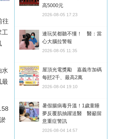
高5000元
2026-08-05 17:23
前往
求工
連玩笑都聽不懂！ 醫：當
心大腦拉警報
風
2026-08-05 11:35
抽水
屋頂光電獎勵 嘉義市加碼
每瓩2千、最高2萬
風最
2026-08-04 19:10
暑假腸病毒升溫！1歲童睡
58
夢反覆肌抽躍送醫 醫籲留
淤
意重症警訊
2026-08-04 14:57