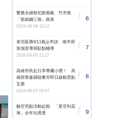
響應永續祭祀新風氣 竹市推
/
6
「新紙錢三燒」政策
2026-08-06 15:12
老宅延壽9/11截止申請 南市府
/
7
加強宣導與駐點輔導
2026-08-05 11:27
高雄市民赴日享專屬小禮！ 高
/
8
雄與青森縣陸奧市即日啟動景點
互惠
2026-08-07 00:07
貓空亮點活動起跑 「星空到花
/
9
海」全年玩透透