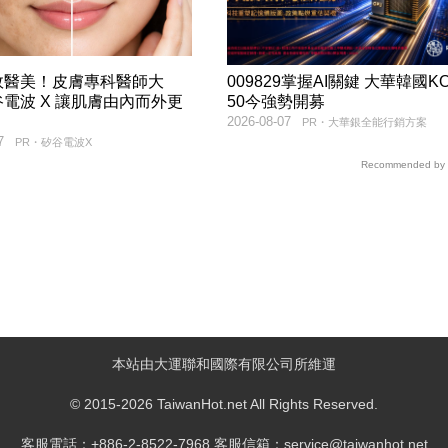
效醫美！皮膚專科醫師大
009829掌握AI關鍵 大華韓國KO
電波 X 讓肌膚由內而外更
50今強勢開募
2026-08-07
PR・大華銀全能行銷方案
7
PR・矽谷電波X
Recommended by
本站由大運聯和國際有限公司所維運
© 2015-2026 TaiwanHot.net All Rights Reserved.
客服電話：+886-2-8522-7968 客服信箱：service@taiwanhot.net