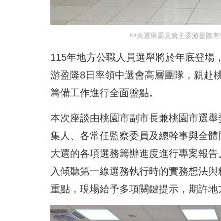
中央選舉委員會主委游盈隆率
115年地方公職人員選舉將於年底登
游盈隆8日率領中選會高層團隊，親赴
籌備工作進行全面盤點。
本次座談由桃園市副市長兼桃園市選舉
集人、各常任監察委員及總幹事與全體
大選的各項選務籌辦進度進行專案報告
入傾聽第一線選務執行時的實務想法與
重點，現場給予多項關鍵提示，期許地