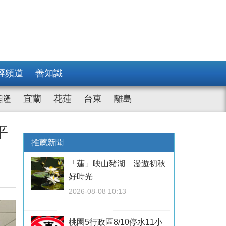
經頻道
善知識
基隆
宜蘭
花蓮
台東
離島
平
推薦新聞
「蓮」映山豬湖 漫遊初秋
好時光
2026-08-08 10:13
桃園5行政區8/10停水11小