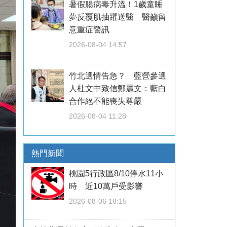
暑假腸病毒升溫！1歲童睡
夢反覆肌抽躍送醫 醫籲留
意重症警訊
2026-08-04 14:57
竹北選情告急？ 藍營參選
人杜文中致信鄭麗文：藍白
合作絕不能喪失尊嚴
2026-08-04 11:28
熱門新聞
桃園5行政區8/10停水11小
時 近10萬戶受影響
2026-08-06 18:15