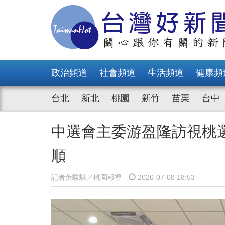
政治頻道
社會頻道
生活頻道
健康頻
台北
新北
桃園
新竹
苗栗
台中
中選會主委游盈隆訪視桃
順
記者黃駿騏／桃園報導
2026-07-08 18:53