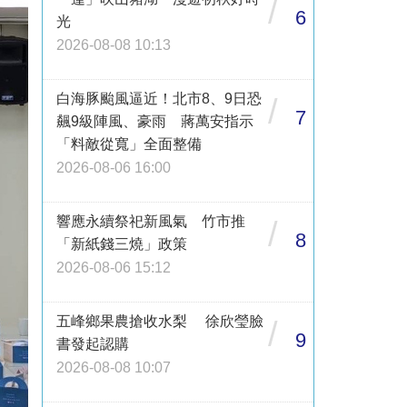
/
6
光
2026-08-08 10:13
白海豚颱風逼近！北市8、9日恐
/
7
飆9級陣風、豪雨 蔣萬安指示
「料敵從寬」全面整備
2026-08-06 16:00
響應永續祭祀新風氣 竹市推
/
8
「新紙錢三燒」政策
2026-08-06 15:12
五峰鄉果農搶收水梨 徐欣瑩臉
/
9
書發起認購
2026-08-08 10:07