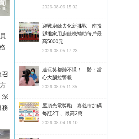
2026-08-06 15:02
迎戰廚餘去化新挑戰 南投
縣推家用廚餘機補助每戶最
員
高5000元
務
2026-08-05 17:23
連玩笑都聽不懂！ 醫：當
組召
心大腦拉警報
方
2026-08-05 11:35
，深
屋頂光電獎勵 嘉義市加碼
選務
每瓩2千、最高2萬
2026-08-04 19:10