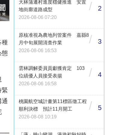
大林蒲遷村進度穩健推進 安置
/
2
地街廓道路成型
2026-08-06 07:20
原核准視為農地列管案件 嘉縣8
/
3
各種
月中旬展開清查作業
2026-08-06 16:53
心態
雲林調解委員貢獻獲肯定 103
/
4
位績優人員接受表揚
規
2026-08-06 16:58
持緊
溝通
桃園航空城計畫第11標區徵工程
/
5
順利決標 預計11月開工
完
2026-08-08 10:19
「蓮」映山豬湖 漫遊初秋好時