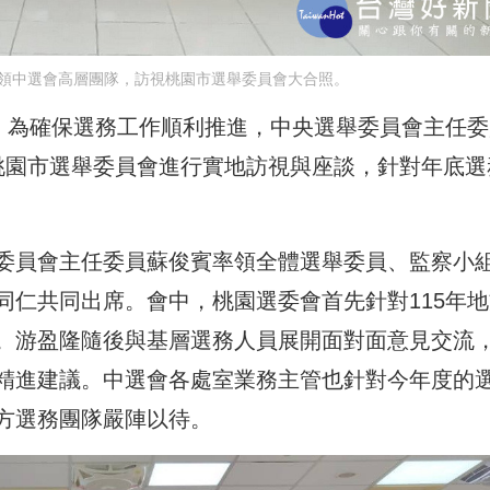
領中選會高層團隊，訪視桃園市選舉委員會大合照。
場，為確保選務工作順利推進，中央選舉委員會主任委
桃園市選舉委員會進行實地訪視與座談，針對年底選
委員會主任委員蘇俊賓率領全體選舉委員、監察小
同仁共同出席。會中，桃園選委會首先針對115年地
。游盈隆隨後與基層選務人員展開面對面意見交流
精進建議。中選會各處室業務主管也針對今年度的
方選務團隊嚴陣以待。