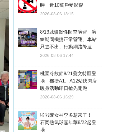
時 近10萬戶受影響
2026-08-06 18:15
8/13城鎮韌性防空演習 演
練期間機捷正常營運、車站
只進不出、行動網路降速
2026-08-06 17:44
桃園冷飲節8/21藝文特區登
場 機捷A1、A12站快閃店
暖身活動即日搶先開跑
2026-08-06 16:29
啦啦隊女神李多慧來了！
石岡熱氣球嘉年華8/22起登
場