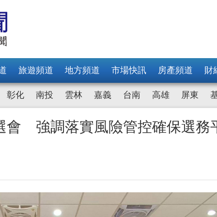
道
旅遊頻道
地方頻道
市場快訊
房產頻道
財
彰化
南投
雲林
嘉義
台南
高雄
屏東
選會 強調落實風險管控確保選務