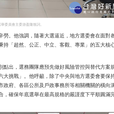
選舉委員會主委游盈隆致詞。
辛勞。他強調，隨著大選逼近，地方選委會在面對
秉持「超然、公正、中立、客觀、專業」的五大核
別點出，選務團隊應預先做好風險管控與替代方案
六大挑戰」。他呼籲，除了中央與地方選委會要保
市政府、各區公所及戶政事務所等相關機關的橫向
合，確保年底選舉在最高規格的嚴謹度下平順圓滿