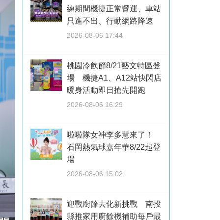
練期間機捷正常營運、車站
只進不出、行動網路降速
2026-08-06 17:44
桃園冷飲節8/21藝文特區登
場 機捷A1、A12站快閃店
暖身活動即日搶先開跑
2026-08-06 16:29
啦啦隊女神李多慧來了！
石岡熱氣球嘉年華8/22起登
場
2026-08-06 15:02
迎戰廚餘去化新挑戰 南投
縣推家用廚餘機補助每戶最