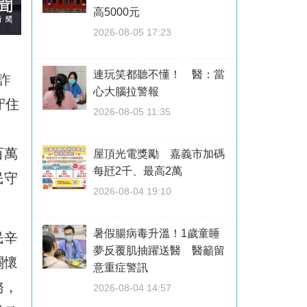
高5000元
2026-08-05 17:23
連玩笑都聽不懂！ 醫：當
詐
心大腦拉警報
守住
2026-08-05 11:35
百萬
屋頂光電獎勵 嘉義市加碼
每瓩2千、最高2萬
民守
2026-08-04 19:10
暑假腸病毒升溫！1歲童睡
民辛
夢反覆肌抽躍送醫 醫籲留
關懷
意重症警訊
務，
2026-08-04 14:57