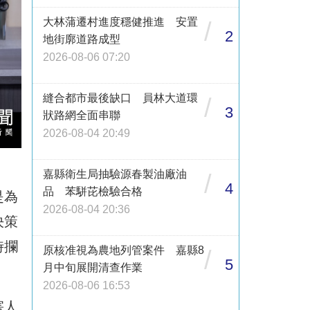
大林蒲遷村進度穩健推進 安置
/
2
地街廓道路成型
2026-08-06 07:20
縫合都市最後缺口 員林大道環
/
3
狀路網全面串聯
2026-08-04 20:49
嘉縣衛生局抽驗源春製油廠油
/
4
品 苯駢芘檢驗合格
是為
2026-08-04 20:36
決策
時攔
原核准視為農地列管案件 嘉縣8
/
5
月中旬展開清查作業
2026-08-06 16:53
害人