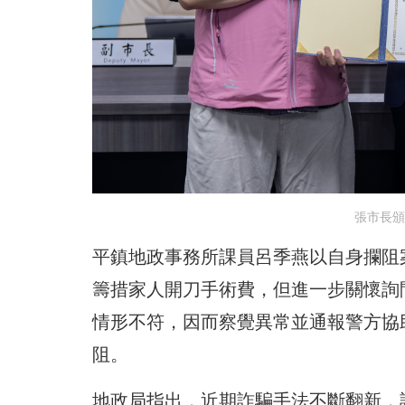
張市長頒
平鎮地政事務所課員呂季燕以自身攔阻
籌措家人開刀手術費，但進一步關懷詢
情形不符，因而察覺異常並通報警方協
阻。
地政局指出，近期詐騙手法不斷翻新，