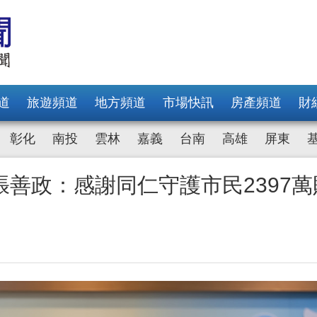
道
旅遊頻道
地方頻道
市場快訊
房產頻道
財
彰化
南投
雲林
嘉義
台南
高雄
屏東
善政：感謝同仁守護市民2397萬