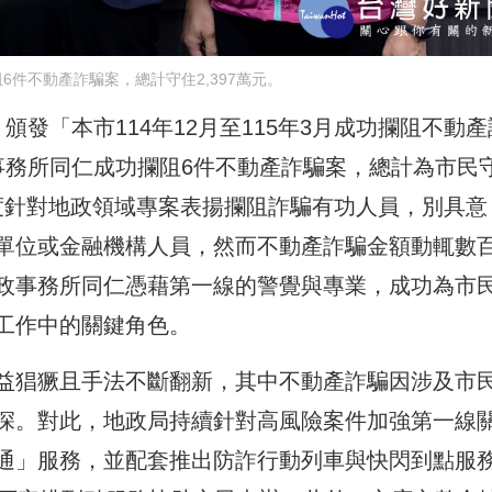
6件不動產詐騙案，總計守住2,397萬元。
發「本市114年12月至115年3月成功攔阻不動產
事務所同仁成功攔阻6件不動產詐騙案，總計為市民
首度針對地政領域專案表揚攔阻詐騙有功人員，別具意
單位或金融機構人員，然而不動產詐騙金額動輒數
政事務所同仁憑藉第一線的警覺與專業，成功為市
工作中的關鍵角色。
益猖獗且手法不斷翻新，其中不動產詐騙因涉及市
深。對此，地政局持續針對高風險案件加強第一線
通」服務，並配套推出防詐行動列車與快閃到點服