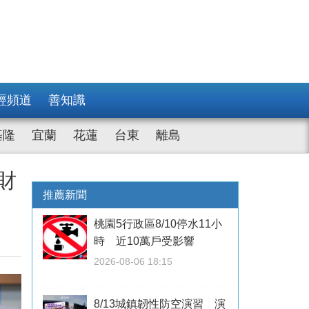
經頻道
善知識
基隆
宜蘭
花蓮
台東
離島
財
推薦新聞
桃園5行政區8/10停水11小
時 近10萬戶受影響
2026-08-06 18:15
8/13城鎮韌性防空演習 演