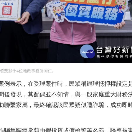
發獎狀予4位地政事務所同仁。
案例表示，在受理案件時，民眾稱辦理抵押權設定
問後發現，其配偶並不知情，與一般家庭重大財務
助聯繫家屬，最終確認該民眾疑似遭詐騙，成功即
詐騙集團經常藉由假投資或假檢警等名義，誘導被