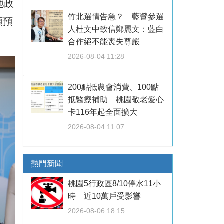
地政
竹北選情告急？ 藍營參選
頭預
人杜文中致信鄭麗文：藍白
合作絕不能喪失尊嚴
2026-08-04 11:28
200點抵農會消費、100點
抵醫療補助 桃園敬老愛心
卡116年起全面擴大
2026-08-04 11:07
熱門新聞
桃園5行政區8/10停水11小
時 近10萬戶受影響
2026-08-06 18:15