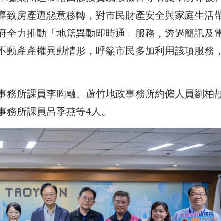
導致房產遭惡意移轉，對市民財產安全與家庭生活
府全力推動「地籍異動即時通」服務，透過簡訊及
不動產產權異動情形，呼籲市民多加利用該項服務
事務所課員李昀融、蘆竹地政事務所約僱人員劉柏
事務所課員呂季燕等4人。