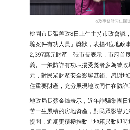
地政事務所同仁攔阻
桃園市長張善政8日上午主持市政會議，頒
騙案件有功人員」獎狀，表揚4位地政
2,397萬元財產。張市長表示，市府
義。一般防詐有功表揚受獎者多為警政
元，對民眾財產安全影響甚鉅。感謝地
住重要財產，充分展現地政同仁在防詐
地政局長蔡金鐘表示，近年詐騙集團日
苦一生累積的房地資產，對民眾影響尤
提問，近期更積極推動「地籍異動即時