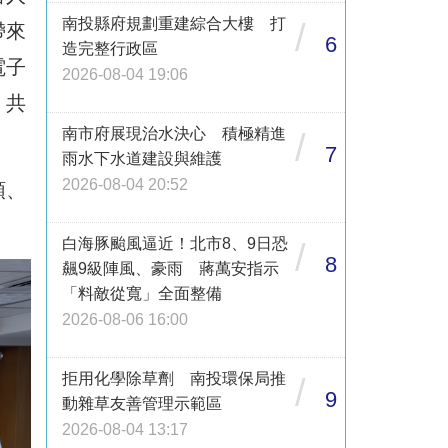
南投縣府規劃重建綜合大樓 打
/
帶來
6
造完整行政區
電子
2026-08-04 19:06
，共
南市府展現治水決心 積極精進
/
7
雨水下水道建設與維護
2026-08-04 20:52
頡、
白海豚颱風逼近！北市8、9日恐
/
8
飆9級陣風、豪雨 蔣萬安指示
「料敵從寬」全面整備
2026-08-06 16:00
拒用化學除草劑 南投環保局推
/
9
動雜草友善管理示範區
2026-08-04 13:17