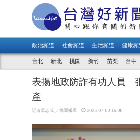
政治頻道
社會頻道
生活頻道
健康頻
台北
新北
桃園
新竹
苗栗
台中
表揚地政防詐有功人員 張
產
記者葉志成 ／桃園報導
2026-07-08 16:08