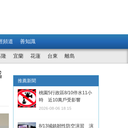
經頻道
善知識
基隆
宜蘭
花蓮
台東
離島
感
推薦新聞
桃園5行政區8/10停水11小
時 近10萬戶受影響
2026-08-06 18:15
8/13城鎮韌性防空演習 演