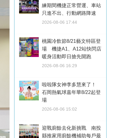
練期間機捷正常營運、車站
只進不出、行動網路降速
2026-08-06 17:44
桃園冷飲節8/21藝文特區登
場 機捷A1、A12站快閃店
暖身活動即日搶先開跑
2026-08-06 16:29
啦啦隊女神李多慧來了！
石岡熱氣球嘉年華8/22起登
場
2026-08-06 15:02
迎戰廚餘去化新挑戰 南投
縣推家用廚餘機補助每戶最