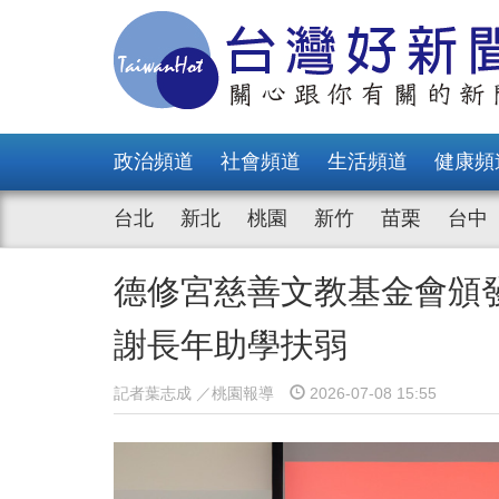
政治頻道
社會頻道
生活頻道
健康頻
台北
新北
桃園
新竹
苗栗
台中
德修宮慈善文教基金會頒發
謝長年助學扶弱
記者葉志成 ／桃園報導
2026-07-08 15:55