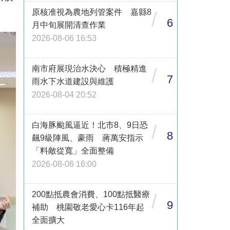
原核准視為農地列管案件 嘉縣8
/
6
月中旬展開清查作業
2026-08-06 16:53
南市府展現治水決心 積極精進
/
7
雨水下水道建設與維護
2026-08-04 20:52
白海豚颱風逼近！北市8、9日恐
/
8
飆9級陣風、豪雨 蔣萬安指示
「料敵從寬」全面整備
2026-08-06 16:00
200點抵農會消費、100點抵醫療
/
9
補助 桃園敬老愛心卡116年起
全面擴大