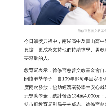
德修宮慈善文教基金
今日頒獎典禮中，南崁高中及壽山高中
負擔，更成為支持他們持續求學、勇敢
要幫助的人。
教育局表示，德修宮慈善文教基金會自
關懷弱勢學子，自109年起每年固定
度兩次發放，協助經濟弱勢學生安心就學
元獎助學金，總計發放134萬4,000元；
括市府教育局副局長林威志、德修宮慈