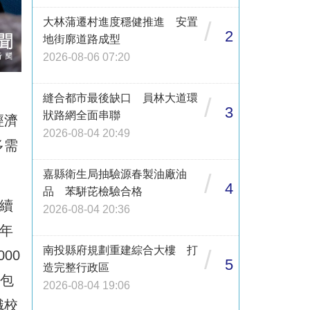
大林蒲遷村進度穩健推進 安置
/
2
地街廓道路成型
2026-08-06 07:20
縫合都市最後缺口 員林大道環
/
3
狀路網全面串聯
經濟
2026-08-04 20:49
多需
嘉縣衛生局抽驗源春製油廠油
/
4
品 苯駢芘檢驗合格
續
2026-08-04 20:36
年
南投縣府規劃重建綜合大樓 打
/
00
5
造完整行政區
。包
2026-08-04 19:06
職校