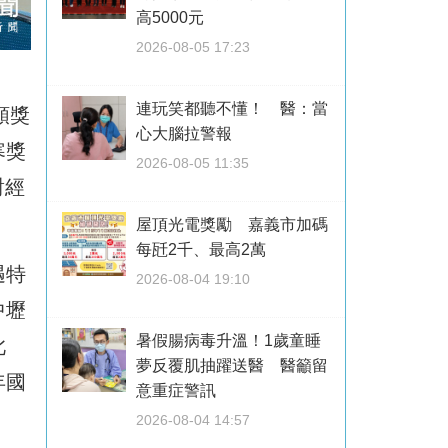
高5000元
2026-08-05 17:23
連玩笑都聽不懂！ 醫：當
頒獎
心大腦拉警報
寒獎
2026-08-05 11:35
對經
屋頂光電獎勵 嘉義市加碼
每瓩2千、最高2萬
遇特
2026-08-04 19:10
中壢
暑假腸病毒升溫！1歲童睡
此
夢反覆肌抽躍送醫 醫籲留
年國
意重症警訊
2026-08-04 14:57