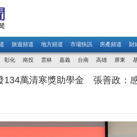
道
旅遊頻道
地方頻道
市場快訊
房產頻道
財
彰化
南投
雲林
嘉義
台南
高雄
屏東
134萬清寒獎助學金 張善政：