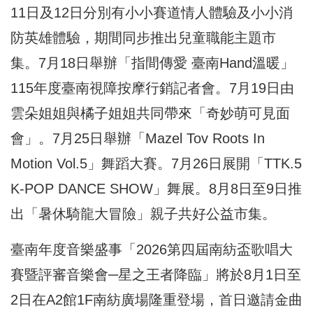
11日及12日分別有小小賽道情人體驗及小小消
防英雄體驗，期間同步推出兒童職能主題市
集。7月18日舉辦「指間傳愛 臺南Hand溫暖」
115年度臺南視障按摩行銷記者會。7月19日由
雲朵姐姐與橘子姐姐共同帶來「奇妙萌可見面
會」。7月25日舉辦「Mazel Tov Roots In
Motion Vol.5」舞蹈大賽。7月26日展開「TTK.5
K-POP DANCE SHOW」舞展。8月8日至9日推
出「暑休騎龍大冒險」親子共好公益市集。
臺南年度音樂盛事「2026第四屆南紡盃歌唱大
賽暨評審音樂會─星之王者降臨」將於8月1日至
2日在A2館1F南紡廣場隆重登場，首日邀請金曲