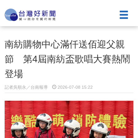
​南紡購物中心滿仟送佰迎父親
節 第4屆南紡盃歌唱大賽熱鬧
登場
記者吳順永／台南報導
2026-07-08 15:22