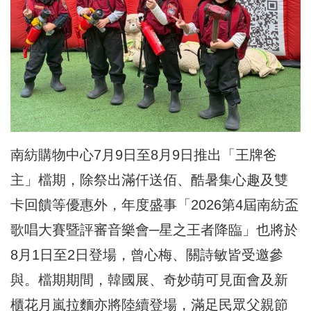
南紡購物中心7月9日至8月9日推出「王牌爸
主」檔期，除祭出滿仟送佰、酷暑集心趣及雙
卡回饋等優惠外，年度盛事「2026第4屆南紡盃
歌唱大賽暨評審音樂會─星之王者降臨」也將於
8月1日至2日登場，曾心梅、關詩敏皆受邀參
與。檔期期間，韓國展、奇妙萌可見面會及新
櫃花月嵐拉麵亦將陸續登場，滿足民眾父親節