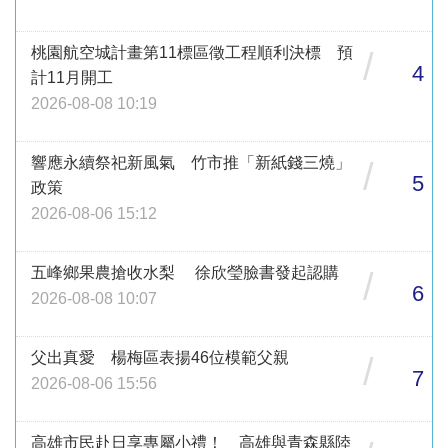
桃園航空城計畫第11標區徵工程順利決標 預
/
4
計11月開工
2026-08-08 10:19
響應永續祭祀新風氣 竹市推「新紙錢三燒」
/
5
政策
2026-08-06 15:12
五峰鄉果農搶收水梨 徐欣瑩臉書發起認購
/
6
2026-08-08 10:07
父出真愛 楊梅區表揚46位模範父親
/
7
2026-08-06 15:56
高雄市民赴日享專屬小禮！ 高雄與青森縣陸