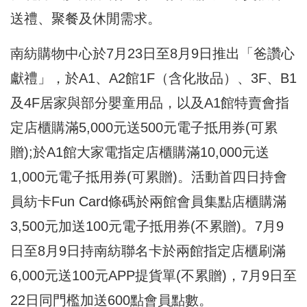
送禮、聚餐及休閒需求。
南紡購物中心於7月23日至8月9日推出「爸讚心
獻禮」，於A1、A2館1F（含化妝品）、3F、B1
及4F居家與部分嬰童用品，以及A1館特賣會指
定店櫃購滿5,000元送500元電子抵用券(可累
贈);於A1館大家電指定店櫃購滿10,000元送
1,000元電子抵用券(可累贈)。活動首四日持會
員紡卡Fun Card條碼於兩館會員集點店櫃購滿
3,500元加送100元電子抵用券(不累贈)。7月9
日至8月9日持南紡聯名卡於兩館指定店櫃刷滿
6,000元送100元APP提貨單(不累贈)，7月9日至
22日同門檻加送600點會員點數。