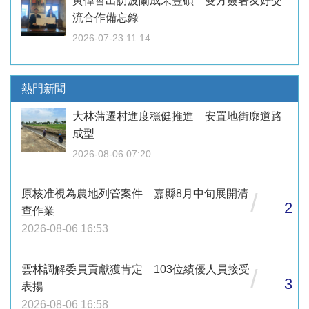
黃偉哲出訪波蘭成果豐碩 雙方簽署友好交
流合作備忘錄
2026-07-23 11:14
熱門新聞
大林蒲遷村進度穩健推進 安置地街廓道路
成型
2026-08-06 07:20
原核准視為農地列管案件 嘉縣8月中旬展開清
/
2
查作業
2026-08-06 16:53
雲林調解委員貢獻獲肯定 103位績優人員接受
/
3
表揚
2026-08-06 16:58