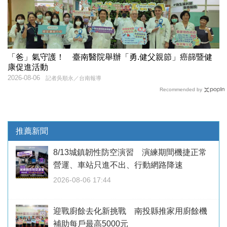
「爸」氣守護！ 臺南醫院舉辦「勇.健父親節」癌篩暨健
康促進活動
2026-08-06
記者吳順永／台南報導
Recommended by
推薦新聞
8/13城鎮韌性防空演習 演練期間機捷正常
營運、車站只進不出、行動網路降速
2026-08-06 17:44
迎戰廚餘去化新挑戰 南投縣推家用廚餘機
補助每戶最高5000元