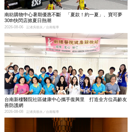
南紡購物中心暑期優惠不斷 「夏款！約一夏」、寶可夢
30th快閃店掀夏日熱潮
2026-08-06
記者吳順永／台南報導
台南新樓醫院社區健康中心攜手復興里 打造全方位高齡友
善防護網
2026-08-08
記者吳順永／台南報導