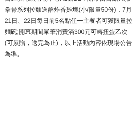
拳骨系列拉麵送酥炸香雞塊(小/限量50份)，7月
21日、22日每日前5名點任一主餐者可獲限量拉
麵碗;開幕期間單筆消費滿300元可轉扭蛋乙次
(可累贈，送完為止)，以上活動內容依現場公告
為準。