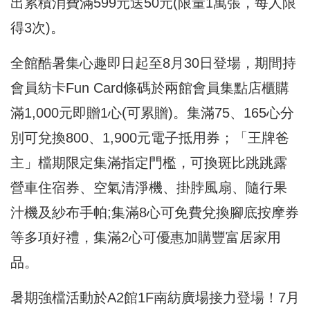
出累積消費滿599元送50元(限量1萬張，每人限
得3次)。
全館酷暑集心趣即日起至8月30日登場，期間持
會員紡卡Fun Card條碼於兩館會員集點店櫃購
滿1,000元即贈1心(可累贈)。集滿75、165心分
別可兌換800、1,900元電子抵用券；「王牌爸
主」檔期限定集滿指定門檻，可換斑比跳跳露
營車住宿券、空氣清淨機、掛脖風扇、隨行果
汁機及紗布手帕;集滿8心可免費兌換腳底按摩券
等多項好禮，集滿2心可優惠加購豐富居家用
品。
暑期強檔活動於A2館1F南紡廣場接力登場！7月