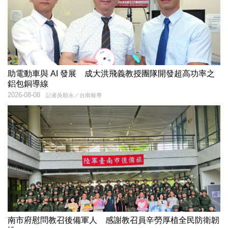
助電動車與 AI 發展 成大洪飛義教授團隊開發超高功率之
鋁包銅導線
2026-08-08
記者吳順永／台南報導
南市府慰問教召後備軍人 感謝教召員辛勞厚植全民防衛韌