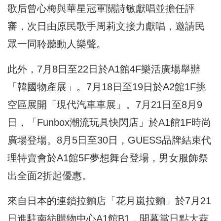
歌后曾心梅與華星冠軍關詩敏獻唱並擔任評
審，次日由原民歌手周莉文接力獻唱，邀請民
眾一同聆聽動人樂聲。
此外，7月8日至22日於A1館4F樂活廣場舉辦
「韓國物產展」。7月18日至19日於A2館1F挑
空區展開「現代汽車車展」。7月21日至8月9
日，「Funbox潮流玩具快閃店」於A1館1F時尚
廣場登場。8月5日至30日，GUESS品牌結束代
理特賣會於A1館5F夢想舞台登場，男女服飾祭
出全面2折起優惠。
來自日本的連鎖拉麵店「花月嵐拉麵」於7月21
日進駐南紡購物中心A1館B1，開幕當日點大蒜