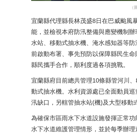
（
宜蘭縣代理縣長林茂盛8日在巴威颱風
能，並檢視本府防汛整備與應變機制辦
水站、移動式抽水機、淹水感知器等防
前啟動布署、事先預防以保障縣民生命
縣民攜手合作，順利度過各項挑戰。
宜蘭縣府目前總共管理10條縣管河川、8
動式抽水機。水利資源處已全面動員巡
汛缺口，另轄管抽水站(機)及大型移動
為確保市區雨水下水道設施發揮正常功
水下水道維護管理情形，並於每季辦理