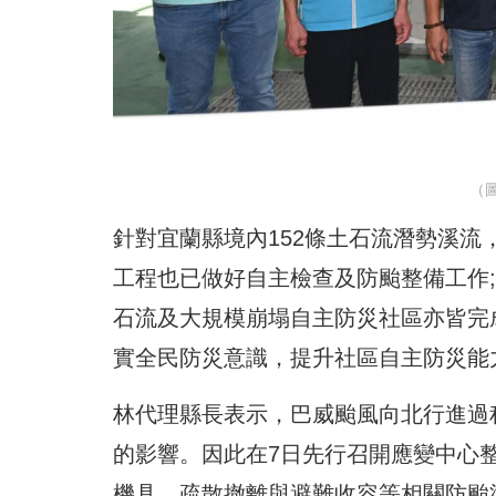
（
針對宜蘭縣境內152條土石流潛勢溪
工程也已做好自主檢查及防颱整備工作;
石流及大規模崩塌自主防災社區亦皆完
實全民防災意識，提升社區自主防災能
林代理縣長表示，巴威颱風向北行進過
的影響。因此在7日先行召開應變中心
機具、疏散撤離與避難收容等相關防颱