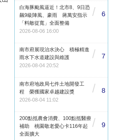
白海豚颱風逼近！北市8、9日恐
/
6
飆9級陣風、豪雨 蔣萬安指示
「料敵從寬」全面整備
2026-08-06 16:00
南市府展現治水決心 積極精進
/
7
雨水下水道建設與維護
2026-08-04 20:52
南市府地政局七件土地開發工
/
8
程 榮獲國家卓越建設獎
2026-08-04 11:02
200點抵農會消費、100點抵醫療
/
9
補助 桃園敬老愛心卡116年起
全面擴大