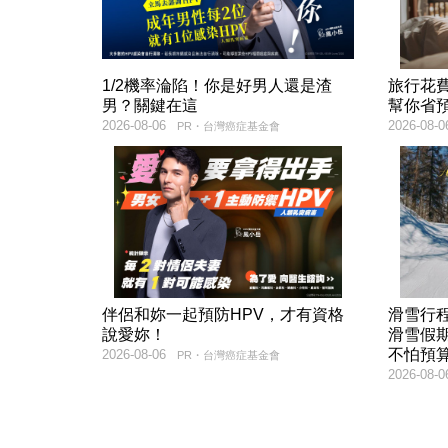
1/2機率淪陷！你是好男人還是渣
旅行花
男？關鍵在這
幫你省
2026-08-06
2026-08-0
PR・台灣癌症基金會
伴侶和妳一起預防HPV，才有資格
滑雪行
說愛妳！
滑雪假
不怕預
2026-08-06
PR・台灣癌症基金會
2026-08-0