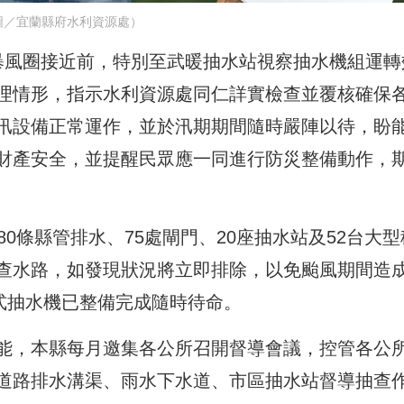
圖／宜蘭縣府水利資源處）
暴風圈接近前，特別至武暖抽水站視察抽水機組運轉
理情形，指示水利資源處同仁詳實檢查並覆核確保
汛設備正常運作，並於汛期期間隨時嚴陣以待，盼
財產安全，並提醒民眾應一同進行防災整備動作，
0條縣管排水、75處閘門、20座抽水站及52台大型
查水路，如發現狀況將立即排除，以免颱風期間造
式抽水機已整備完成隨時待命。
能，本縣每月邀集各公所召開督導會議，控管各公
道路排水溝渠、雨水下水道、市區抽水站督導抽查