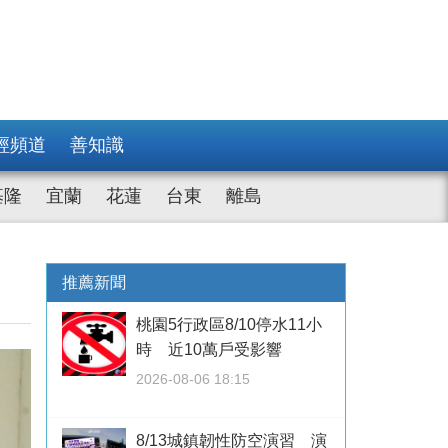
經頻道
善知識
基隆
宜蘭
花蓮
台東
離島
推薦新聞
桃園5行政區8/10停水11小
時 近10萬戶受影響
2026-08-06 18:15
8/13城鎮韌性防空演習 演