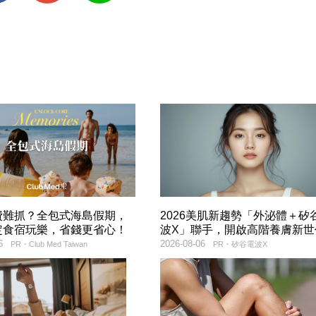
費難抓？全包式海島假期，
2026美肌新趨勢「外泌體＋矽
定食宿玩樂，省錢更省心！
波X」聯手，開啟高階養膚新世
6
2026-08-06
PR・Club Med Taiwan
PR・矽谷電波X