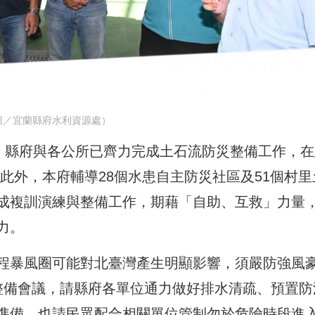
圖／宜蘭縣府水利資源處）
流，縣府與各公所已齊力完成土石流防災整備工作，在
此外，本府輔導28個水患自主防災社區及51個村里
成複訓演練與整備工作，期藉「自助、互救」力量
力。
程暴風圈可能對北臺灣產生明顯影響，須嚴防強風
整備會議，請縣府各單位通力做好排水清疏、預置防
準備，也請民眾配合相關單位管制勿於危險時段進