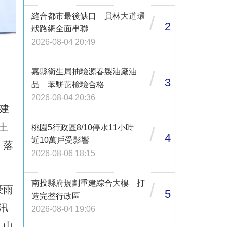
縫合都市最後缺口 員林大道環
/
2
狀路網全面串聯
2026-08-04 20:49
嘉縣衛生局抽驗源春製油廠油
/
3
品 苯駢芘檢驗合格
2026-08-04 20:36
建
土
桃園5行政區8/10停水11小時
/
4
近10萬戶受影響
，落
2026-08-06 18:15
南投縣府規劃重建綜合大樓 打
/
豪雨
5
造完整行政區
汛
2026-08-04 19:06
入山