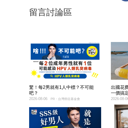
留言討論區
驚！每2男就有1人中標？不可能
出國花
吧？
一價搞
2026-08-06
2026-08-0
PR・台灣癌症基金會