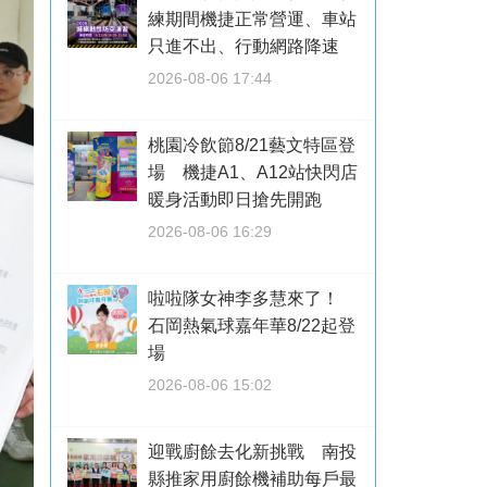
練期間機捷正常營運、車站
只進不出、行動網路降速
2026-08-06 17:44
桃園冷飲節8/21藝文特區登
場 機捷A1、A12站快閃店
暖身活動即日搶先開跑
2026-08-06 16:29
啦啦隊女神李多慧來了！
石岡熱氣球嘉年華8/22起登
場
2026-08-06 15:02
迎戰廚餘去化新挑戰 南投
縣推家用廚餘機補助每戶最