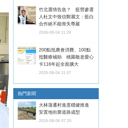
竹北選情告急？ 藍營參選
人杜文中致信鄭麗文：藍白
合作絕不能喪失尊嚴
2026-08-04 11:28
200點抵農會消費、100點
抵醫療補助 桃園敬老愛心
卡116年起全面擴大
2026-08-04 11:07
熱門新聞
大林蒲遷村進度穩健推進
安置地街廓道路成型
2026-08-06 07:20