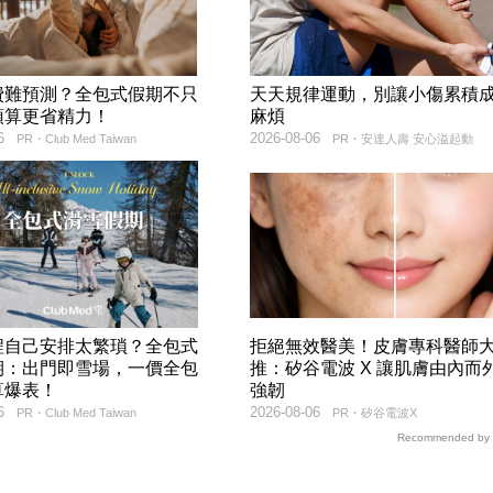
費難預測？全包式假期不只
天天規律運動，別讓小傷累積
預算更省精力！
麻煩
6
2026-08-06
PR・Club Med Taiwan
PR・安達人壽 安心溢起動
程自己安排太繁瑣？全包式
拒絕無效醫美！皮膚專科醫師
期：出門即雪場，一價全包
推：矽谷電波 X 讓肌膚由內而
算爆表！
強韌
6
2026-08-06
PR・Club Med Taiwan
PR・矽谷電波X
Recommended by