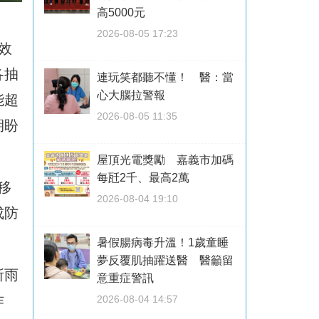
高5000元
2026-08-05 17:23
效
各抽
連玩笑都聽不懂！ 醫：當
心大腦拉警報
能超
2026-08-05 11:35
期盼
屋頂光電獎勵 嘉義市加碼
每瓩2千、最高2萬
移
2026-08-04 19:10
成防
暑假腸病毒升溫！1歲童睡
夢反覆肌抽躍送醫 醫籲留
所雨
意重症警訊
作
2026-08-04 14:57