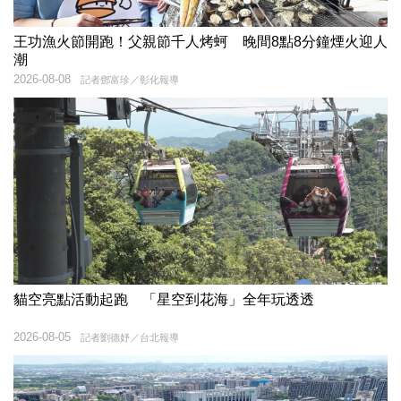
王功漁火節開跑！父親節千人烤蚵 晚間8點8分鐘煙火迎人
潮
2026-08-08
記者鄧富珍／彰化報導
貓空亮點活動起跑 「星空到花海」全年玩透透
2026-08-05
記者劉德妤／台北報導