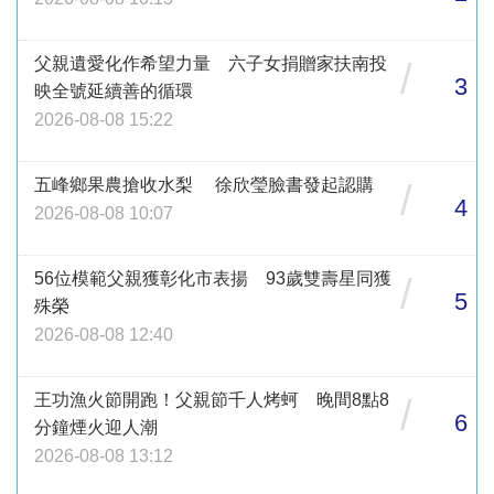
父親遺愛化作希望力量 六子女捐贈家扶南投
/
3
映全號延續善的循環
2026-08-08 15:22
五峰鄉果農搶收水梨 徐欣瑩臉書發起認購
/
4
2026-08-08 10:07
56位模範父親獲彰化市表揚 93歲雙壽星同獲
/
5
殊榮
2026-08-08 12:40
王功漁火節開跑！父親節千人烤蚵 晚間8點8
/
6
分鐘煙火迎人潮
2026-08-08 13:12