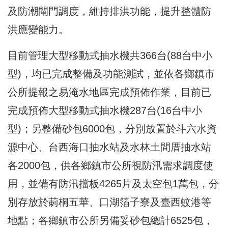
及防潮閘門調度，維持排洪功能，提升整體防
洪應變能力。
目前管理大型移動式抽水機共366台(88台中小
型)，均已完成整備及功能測試，並依各鄉鎮市
公所提報之易淹水地區完成預佈作業，目前已
完成預佈大型移動式抽水機287台(16台中小
型)；另整備砂包6000包，分別放置於斗六水資
源中心、台西海口抽水站及水林土間厝抽水站
各2000包，供各鄉鎮市公所視防汛需求調度使
用，並備有防汛擋板4265片及太空包1萬包，分
別存放於莿桐五華、口湖箔子寮及臺西蚊港等
地點；各鄉鎮市公所另備妥砂包總計6525包，