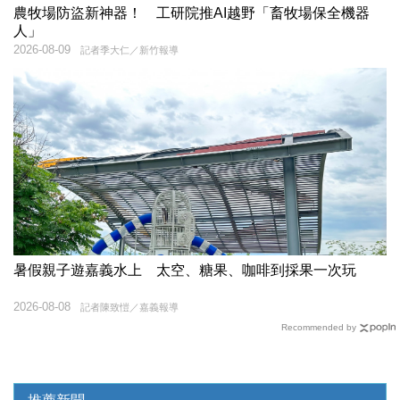
農牧場防盜新神器！ 工研院推AI越野「畜牧場保全機器
人」
2026-08-09
記者季大仁／新竹報導
暑假親子遊嘉義水上 太空、糖果、咖啡到採果一次玩
2026-08-08
記者陳致愷／嘉義報導
Recommended by