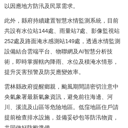
以因應地方防汛及民眾需求。
此外，縣府持續建置智慧水情監測系統，目前
共設有水位站144處、雨量站7處、影像監視站
252處及路面淹水感測站149處，透過水情監測
設備結合雲端平台、物聯網及AI智慧分析技
術，即時掌握轄內降雨、水位及積淹水情形，
提升災害預警及防災應變效率。
雲林縣政府提醒鄉親，颱風期間請密切注意中
央氣象署最新氣象資訊，避免前往海邊、河
川、溪流及山區等危險地區。低窪地區住戶請
提前檢查排水設施，並備妥砂包等防汛物資，
共同做好防颱準備。