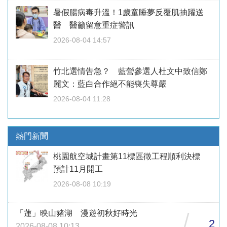
暑假腸病毒升溫！1歲童睡夢反覆肌抽躍送
醫 醫籲留意重症警訊
2026-08-04 14:57
竹北選情告急？ 藍營參選人杜文中致信鄭
麗文：藍白合作絕不能喪失尊嚴
2026-08-04 11:28
熱門新聞
桃園航空城計畫第11標區徵工程順利決標
預計11月開工
2026-08-08 10:19
「蓮」映山豬湖 漫遊初秋好時光
/
2
2026-08-08 10:13