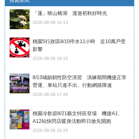
推薦新聞
「蓮」映山豬湖 漫遊初秋好時光
2026-08-08 10:13
桃園5行政區8/10停水11小時 近10萬戶受
影響
2026-08-06 18:15
8/13城鎮韌性防空演習 演練期間機捷正常
營運、車站只進不出、行動網路降速
2026-08-06 17:44
桃園冷飲節8/21藝文特區登場 機捷A1、
A12站快閃店暖身活動即日搶先開跑
2026-08-06 16:29