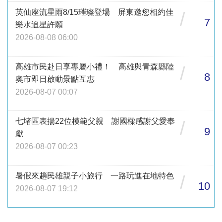
英仙座流星雨8/15璀璨登場 屏東邀您相約佳
/
7
樂水追星許願
2026-08-08 06:00
高雄市民赴日享專屬小禮！ 高雄與青森縣陸
/
8
奧市即日啟動景點互惠
2026-08-07 00:07
七堵區表揚22位模範父親 謝國樑感謝父愛奉
/
9
獻
2026-08-07 00:23
暑假來趟民雄親子小旅行 一路玩進在地特色
/
10
2026-08-07 19:12