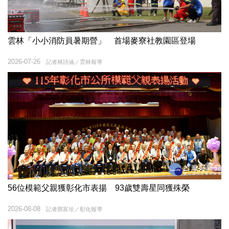
雲林「小小消防員暑期營」 首場麥寮社教園區登場
2026-07-26
記者林詩涵／雲林報導
56位模範父親獲彰化市表揚 93歲雙壽星同獲殊榮
2026-08-08
記者鄧富珍／彰化報導