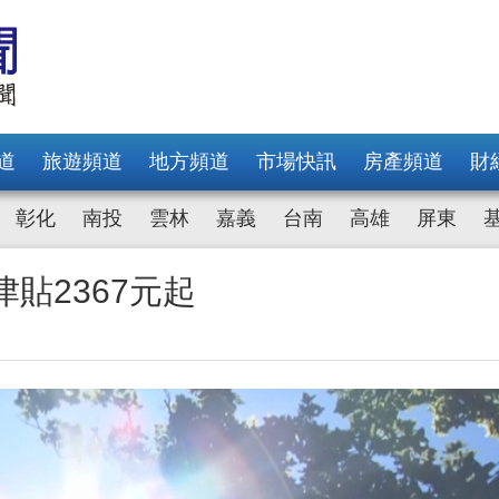
道
旅遊頻道
地方頻道
市場快訊
房產頻道
財
彰化
南投
雲林
嘉義
台南
高雄
屏東
貼2367元起