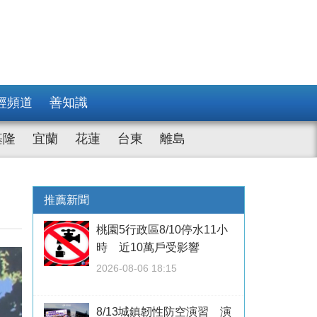
經頻道
善知識
基隆
宜蘭
花蓮
台東
離島
推薦新聞
桃園5行政區8/10停水11小
時 近10萬戶受影響
2026-08-06 18:15
8/13城鎮韌性防空演習 演