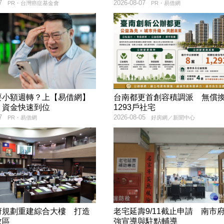
7
2026-08-07
PR・台灣癌症基金會
PR・易借網
要小額週轉？上【易借網】
台南都更首創容積調派 無償
！資金快速到位
1293戶社宅
7
2026-08-05
PR・易借網
好房網／新聞中心
府規劃重建綜合大樓 打造
老宅延壽9/11截止申請 南市
政區
強宣導與駐點輔導