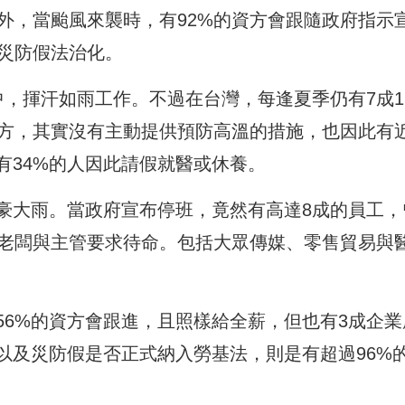
外，當颱風來襲時，有92%的資方會跟隨政府指示
風災防假法治化。
中，揮汗如雨工作。不過在台灣，每逢夏季仍有7成1
資方，其實沒有主動提供預防高溫的措施，也因此有
有34%的人因此請假就醫或休養。
豪大雨。當政府宣布停班，竟然有高達8成的員工，
被老闆與主管要求待命。包括大眾傳媒、零售貿易與
56%的資方會跟進，且照樣給全薪，但也有3成企業
以及災防假是否正式納入勞基法，則是有超過96%