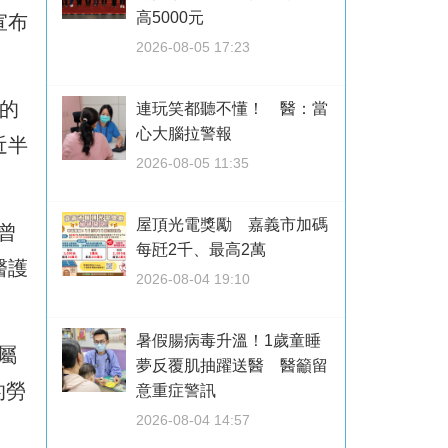
高5000元
宣布
2026-08-05 17:23
的
連玩笑都聽不懂！ 醫：當
心大腦拉警報
近半
2026-08-05 11:35
屋頂光電獎勵 嘉義市加碼
曾
每瓩2千、最高2萬
醫護
2026-08-04 19:10
暑假腸病毒升溫！1歲童睡
屬
夢反覆肌抽躍送醫 醫籲留
的勞
意重症警訊
2026-08-04 14:57