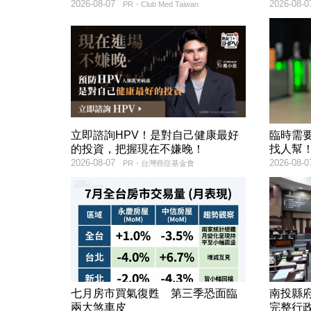
2026-08-07
2026-08-0
PR・Club Med Taiwan
立即諮詢HPV！是對自己健康最好
臨時需
的投資，把握現在不嫌晚！
找人幫
2026-08-07
2026-08-0
PR・台灣癌症基金會
七月房市買氣復甦 第三季恐面臨
南投縣
兩大煞車皮
完整行