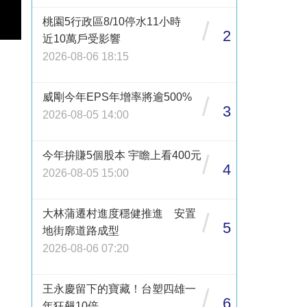
桃園5行政區8/10停水11小時
/
2
近10萬戶受影響
2026-08-06 18:15
威剛今年EPS年增率將逾500%
/
3
2026-08-05 14:00
今年拚賺5個股本 宇瞻上看400元
/
4
2026-08-05 15:00
大林蒲遷村進度穩健推進 安置
/
5
地街廓道路成型
2026-08-06 07:20
王永慶留下的寶藏！台塑四雄一
/
6
年狂飆10倍