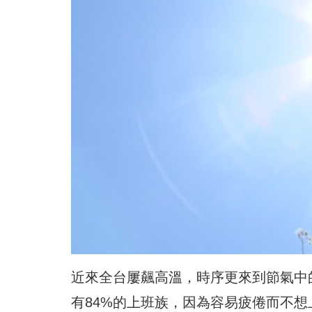
近來全台屢飆高溫，時序更來到節氣中
有84%的上班族，因為容易疲倦而不想