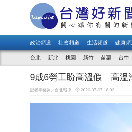
政治頻道
社會頻道
生活頻道
健康頻
台北
新北
桃園
新竹
苗栗
台中
9成6勞工盼高溫假 高溫津
記者辜粲詠／台北報導
2026-07-07 18:02