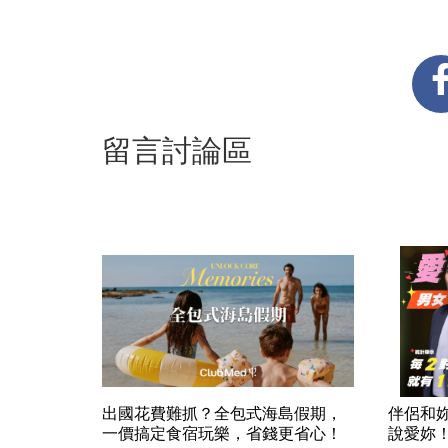
留言討論區
出國花費難抓？全包式海島假期，
伴侶和
一價搞定食宿玩樂，省錢更省心！
說愛妳