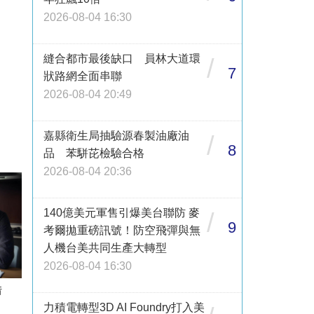
2026-08-04 16:30
縫合都市最後缺口 員林大道環
/
7
狀路網全面串聯
2026-08-04 20:49
嘉縣衛生局抽驗源春製油廠油
/
8
品 苯駢芘檢驗合格
2026-08-04 20:36
140億美元軍售引爆美台聯防 麥
/
9
考爾拋重磅訊號！防空飛彈與無
人機台美共同生產大轉型
2026-08-04 16:30
借
力積電轉型3D AI Foundry打入美