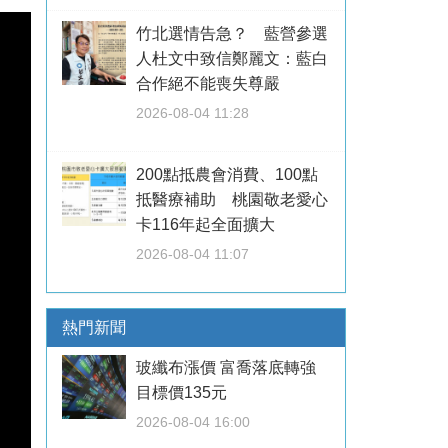
竹北選情告急？ 藍營參選
人杜文中致信鄭麗文：藍白
合作絕不能喪失尊嚴
2026-08-04 11:28
200點抵農會消費、100點
抵醫療補助 桃園敬老愛心
卡116年起全面擴大
2026-08-04 11:07
熱門新聞
玻纖布漲價 富喬落底轉強
目標價135元
2026-08-04 16:00