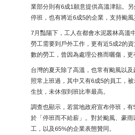
業部分則有6成1願意提供高溫津貼。另
停班，也有將近6成5的企業，支持颱
7月豔陽下，工人在都會水泥叢林高溫
勞工需要到戶外工作，更有近5成2的
數的勞工，曾因為處理公務而曬傷，更
台灣的夏天除了高溫，也常有颱風以及
照常上班過，其中又有6成5的員工，
生技，未休假到班比率最高。
調查也顯示，若當地政府宣布停班，有
於「停班而不給薪」。對於颱風、豪雨
工，以及65%的企業表態贊同。