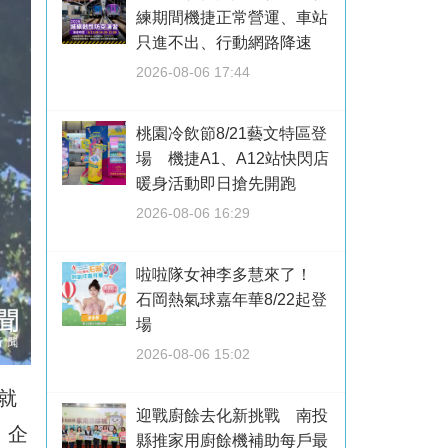
練期間機捷正常營運、車站
只進不出、行動網路降速
2026-08-06 17:44
桃園冷飲節8/21藝文特區登
場 機捷A1、A12站快閃店
暖身活動即日搶先開跑
2026-08-06 16:29
啦啦隊女神李多慧來了！
石岡熱氣球嘉年華8/22起登
場
2026-08-06 15:02
就
迎戰廚餘去化新挑戰 南投
；企
縣推家用廚餘機補助每戶最