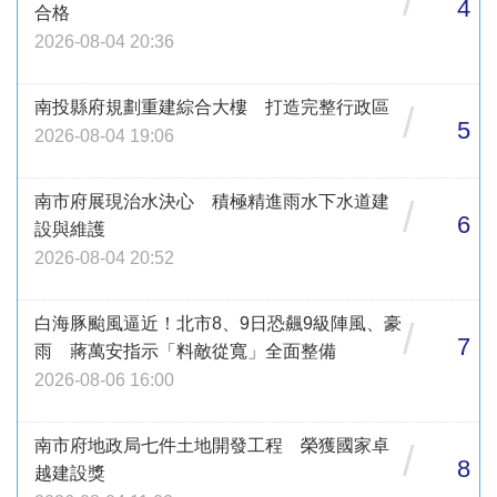
/
4
合格
2026-08-04 20:36
南投縣府規劃重建綜合大樓 打造完整行政區
/
5
2026-08-04 19:06
南市府展現治水決心 積極精進雨水下水道建
/
6
設與維護
2026-08-04 20:52
白海豚颱風逼近！北市8、9日恐飆9級陣風、豪
/
7
雨 蔣萬安指示「料敵從寬」全面整備
2026-08-06 16:00
南市府地政局七件土地開發工程 榮獲國家卓
/
8
越建設獎