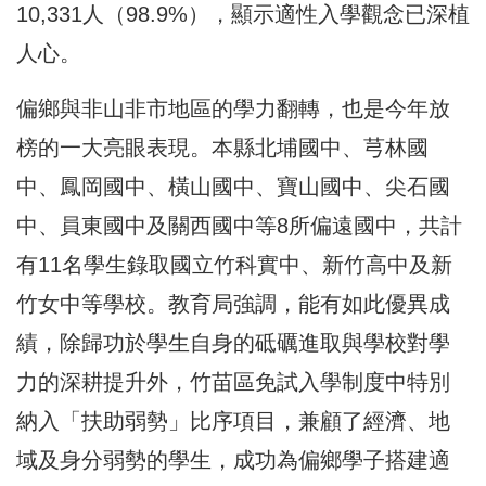
10,331人（98.9%），顯示適性入學觀念已深植
人心。
偏鄉與非山非市地區的學力翻轉，也是今年放
榜的一大亮眼表現。本縣北埔國中、芎林國
中、鳳岡國中、橫山國中、寶山國中、尖石國
中、員東國中及關西國中等8所偏遠國中，共計
有11名學生錄取國立竹科實中、新竹高中及新
竹女中等學校。教育局強調，能有如此優異成
績，除歸功於學生自身的砥礪進取與學校對學
力的深耕提升外，竹苗區免試入學制度中特別
納入「扶助弱勢」比序項目，兼顧了經濟、地
域及身分弱勢的學生，成功為偏鄉學子搭建適