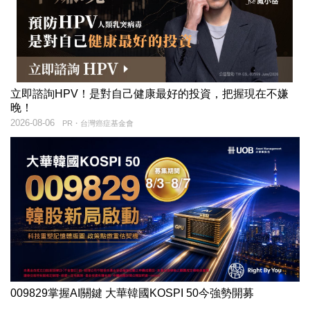
立即諮詢HPV！是對自己健康最好的投資，把握現在不嫌
晚！
2026-08-06
PR・台灣癌症基金會
009829掌握AI關鍵 大華韓國KOSPI 50今強勢開募