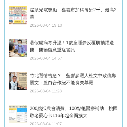
屋頂光電獎勵 嘉義市加碼每瓩2千、最高2
萬
2026-08-04 19:10
暑假腸病毒升溫！1歲童睡夢反覆肌抽躍送
醫 醫籲留意重症警訊
2026-08-04 14:57
竹北選情告急？ 藍營參選人杜文中致信鄭
麗文：藍白合作絕不能喪失尊嚴
2026-08-04 11:28
200點抵農會消費、100點抵醫療補助 桃園
敬老愛心卡116年起全面擴大
2026-08-04 11:07