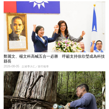
鄭麗文、楊文科高喊五合一必勝 呼籲支持徐欣瑩成為科技
縣長
2026-08-05
記者季大仁／新竹報導