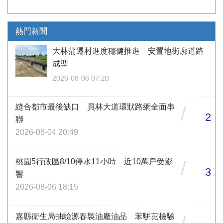
熱門新聞
大林蒲遷村進度穩健推進 安置地街廓道路
成型
2026-08-06 07:20
縫合都市最後缺口 員林大道環狀路網全面串
/
2
聯
2026-08-04 20:49
桃園5行政區8/10停水11小時 近10萬戶受影
/
3
響
2026-08-06 18:15
嘉縣衛生局抽驗源春製油廠油品 苯駢芘檢驗