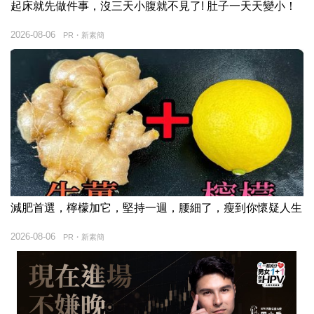
起床就先做件事，沒三天小腹就不見了! 肚子一天天變小！
2026-08-06
PR・新素簡
減肥首選，檸檬加它，堅持一週，腰細了，瘦到你懷疑人生
2026-08-06
PR・新素簡