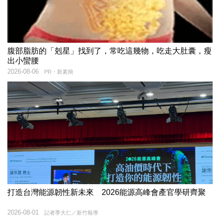
腹部脂肪的「剋星」找到了，常吃這幾物，吃走大肚囊，瘦
出小蠻腰
2026-08-06
PR・新素簡
打造台灣能源韌性新未來 2026能源高峰會產官學研齊聚
2026-08-01
記者季大仁／新竹報導