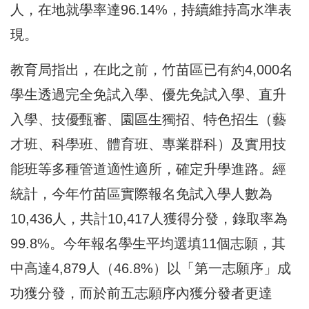
人，在地就學率達96.14%，持續維持高水準表
現。
教育局指出，在此之前，竹苗區已有約4,000名
學生透過完全免試入學、優先免試入學、直升
入學、技優甄審、園區生獨招、特色招生（藝
才班、科學班、體育班、專業群科）及實用技
能班等多種管道適性適所，確定升學進路。經
統計，今年竹苗區實際報名免試入學人數為
10,436人，共計10,417人獲得分發，錄取率為
99.8%。今年報名學生平均選填11個志願，其
中高達4,879人（46.8%）以「第一志願序」成
功獲分發，而於前五志願序內獲分發者更達