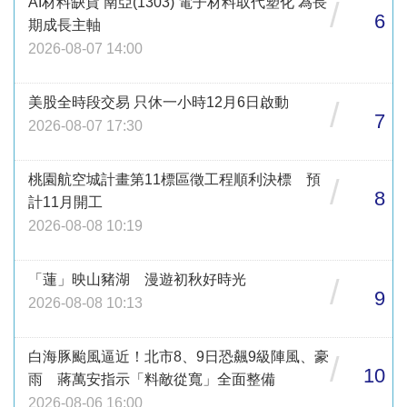
AI材料缺貨 南亞(1303) 電子材料取代塑化 為長
/
6
期成長主軸
2026-08-07 14:00
美股全時段交易 只休一小時12月6日啟動
/
7
2026-08-07 17:30
桃園航空城計畫第11標區徵工程順利決標 預
/
8
計11月開工
2026-08-08 10:19
「蓮」映山豬湖 漫遊初秋好時光
/
9
2026-08-08 10:13
白海豚颱風逼近！北市8、9日恐飆9級陣風、豪
/
10
雨 蔣萬安指示「料敵從寬」全面整備
2026-08-06 16:00