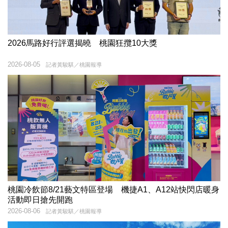
2026馬路好行評選揭曉 桃園狂攬10大獎
2026-08-05
記者黃駿騏／桃園報導
桃園冷飲節8/21藝文特區登場 機捷A1、A12站快閃店暖身
活動即日搶先開跑
2026-08-06
記者黃駿騏／桃園報導