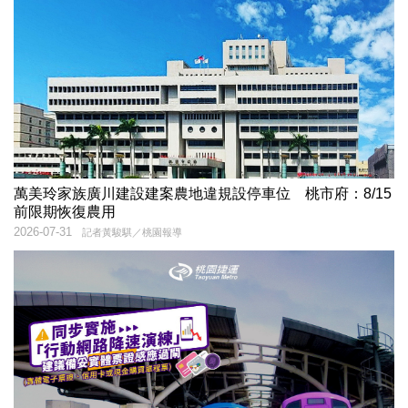
萬美玲家族廣川建設建案農地違規設停車位 桃市府：8/15
前限期恢復農用
2026-07-31
記者黃駿騏／桃園報導