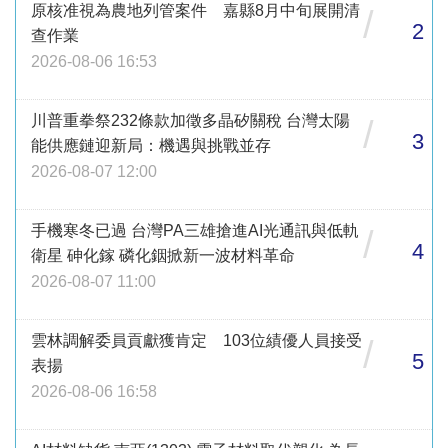
原核准視為農地列管案件 嘉縣8月中旬展開清
/
2
查作業
2026-08-06 16:53
川普重拳祭232條款加徵多晶矽關稅 台灣太陽
/
3
能供應鏈迎新局：機遇與挑戰並存
2026-08-07 12:00
手機寒冬已過 台灣PA三雄搶進AI光通訊與低軌
/
4
衛星 砷化鎵 磷化銦掀新一波材料革命
2026-08-07 11:00
雲林調解委員貢獻獲肯定 103位績優人員接受
/
5
表揚
2026-08-06 16:58