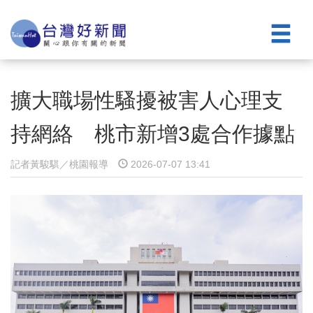
擴大職場性騷擾被害人心理支
持網絡 桃市新增3處合作據點
記者黃駿騏／桃園報導
2026-07-07 13:41