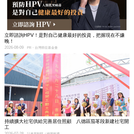
立即諮詢HPV！是對自己健康最好的投資，把握現在不嫌
晚！
2026-08-09
PR・台灣癌症基金會
持續擴大社宅供給完善居住照顧 八德區茄苳段新建社宅開
工
2026-07-28
記者黃駿騏／桃園報導