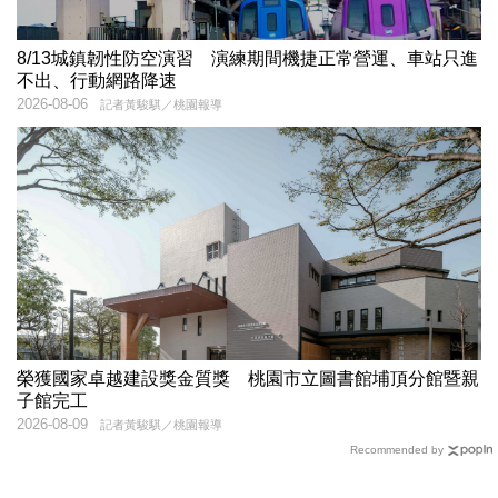
8/13城鎮韌性防空演習 演練期間機捷正常營運、車站只進
不出、行動網路降速
2026-08-06
記者黃駿騏／桃園報導
榮獲國家卓越建設獎金質獎 桃園市立圖書館埔頂分館暨親
子館完工
2026-08-09
記者黃駿騏／桃園報導
Recommended by