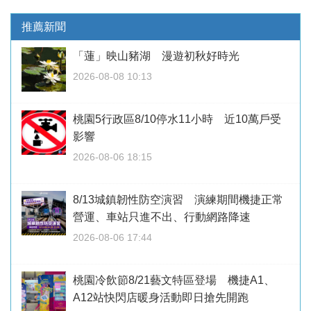
推薦新聞
「蓮」映山豬湖 漫遊初秋好時光
2026-08-08 10:13
桃園5行政區8/10停水11小時 近10萬戶受
影響
2026-08-06 18:15
8/13城鎮韌性防空演習 演練期間機捷正常
營運、車站只進不出、行動網路降速
2026-08-06 17:44
桃園冷飲節8/21藝文特區登場 機捷A1、
A12站快閃店暖身活動即日搶先開跑