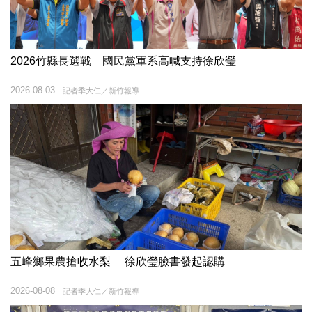
2026竹縣長選戰 國民黨軍系高喊支持徐欣瑩
2026-08-03
記者季大仁／新竹報導
五峰鄉果農搶收水梨 徐欣瑩臉書發起認購
2026-08-08
記者季大仁／新竹報導