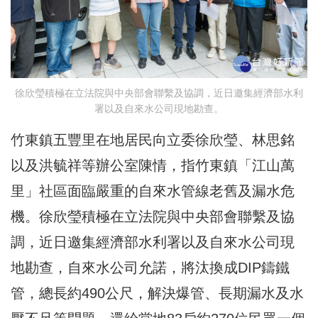
徐欣瑩積極在立法院與中央部會聯繫及協調，近日邀集經濟部水利
署以及自來水公司現地勘查。
竹東鎮五豐里在地居民向立委徐欣瑩、林思銘
以及洪毓祥等辦公室陳情，指竹東鎮「江山萬
里」社區面臨嚴重的自來水管線老舊及漏水危
機。徐欣瑩積極在立法院與中央部會聯繫及協
調，近日邀集經濟部水利署以及自來水公司現
地勘查，自來水公司允諾，將汰換成DIP鑄鐵
管，總長約490公尺，解決爆管、長期漏水及水