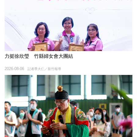
力挺徐欣瑩 竹縣婦女會大團結
2026-08-06
記者季大仁／新竹報導