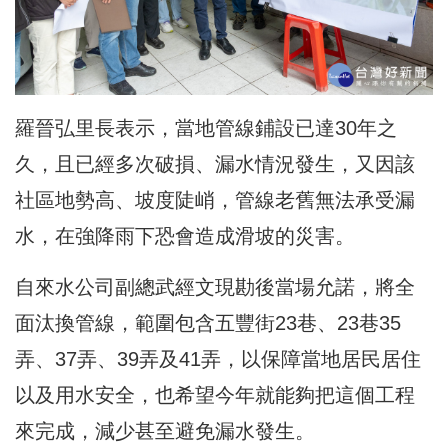
羅晉弘里長表示，當地管線鋪設已達30年之
久，且已經多次破損、漏水情況發生，又因該
社區地勢高、坡度陡峭，管線老舊無法承受漏
水，在強降雨下恐會造成滑坡的災害。
自來水公司副總武經文現勘後當場允諾，將全
面汰換管線，範圍包含五豐街23巷、23巷35
弄、37弄、39弄及41弄，以保障當地居民居住
以及用水安全，也希望今年就能夠把這個工程
來完成，減少甚至避免漏水發生。