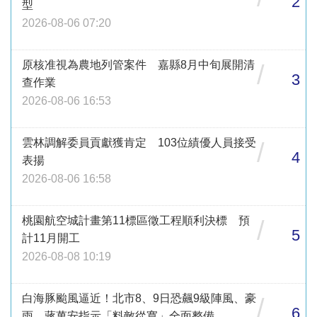
2
型
2026-08-06 07:20
原核准視為農地列管案件 嘉縣8月中旬展開清
/
3
查作業
2026-08-06 16:53
雲林調解委員貢獻獲肯定 103位績優人員接受
/
4
表揚
2026-08-06 16:58
桃園航空城計畫第11標區徵工程順利決標 預
/
5
計11月開工
2026-08-08 10:19
白海豚颱風逼近！北市8、9日恐飆9級陣風、豪
/
6
雨 蔣萬安指示「料敵從寬」全面整備