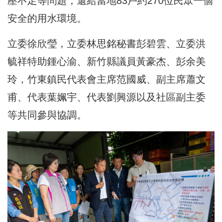
壓不足等問題，還給當地83戶約270位民眾一個
安全的用水環境。
立委徐欣瑩，立委林思銘秘書彭碧雲、立委洪
毓祥特助鍾心渝、新竹縣議員黃豪杰、彭余美
玲，竹東鎮民代表會主席范國威、副主席蕭文
甫、代表葉姵宇、代表劉興源以及社區副主委
等共同參與協調。