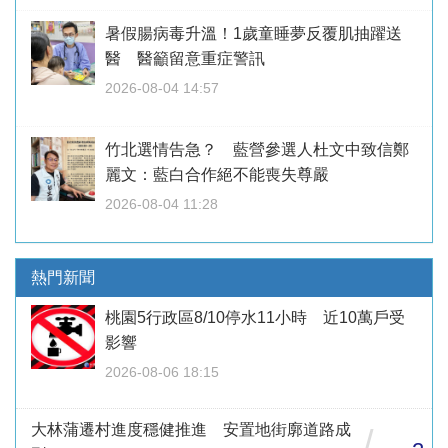
暑假腸病毒升溫！1歲童睡夢反覆肌抽躍送
醫 醫籲留意重症警訊
2026-08-04 14:57
竹北選情告急？ 藍營參選人杜文中致信鄭
麗文：藍白合作絕不能喪失尊嚴
2026-08-04 11:28
熱門新聞
桃園5行政區8/10停水11小時 近10萬戶受
影響
2026-08-06 18:15
大林蒲遷村進度穩健推進 安置地街廓道路成
/