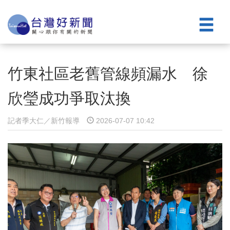
竹東社區老舊管線頻漏水 徐
欣瑩成功爭取汰換
記者季大仁／新竹報導
2026-07-07 10:42