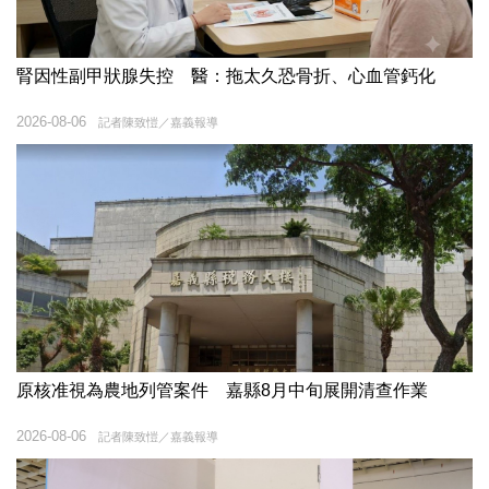
腎因性副甲狀腺失控 醫：拖太久恐骨折、心血管鈣化
2026-08-06
記者陳致愷／嘉義報導
原核准視為農地列管案件 嘉縣8月中旬展開清查作業
2026-08-06
記者陳致愷／嘉義報導