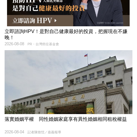
立即諮詢HPV！是對自己健康最好的投資，把握現在不嫌
晚！
2026-08-08
PR・台灣癌症基金會
落實婚姻平權 同性婚姻家庭享有異性婚姻相同租稅權益
2026-08-04
記者陳致愷／嘉義報導