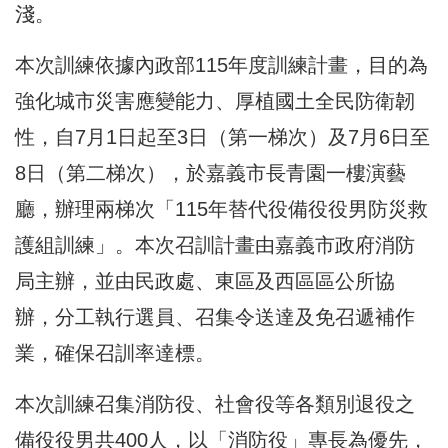
淺。
本次訓練依據內政部115年度訓練計畫，目的為
強化城市災害應變能力、厚植國土全民防衛韌
性，自7月1日起至3日（第一梯次）及7月6日至
8日（第二梯次），於嘉義市長青園一樓演藝
廳，辦理兩梯次「115年替代役備役役男防災救
護組訓練」。本次召訓計畫由嘉義市政府消防
局主辦，並由民政處、東區及西區區公所協
辦，分工執行選員、召集令送達及免召遞補作
業，確保召訓率達標。
本次訓練召集消防役、社會役等各類別退役之
備役役男共400人，以「消防役」專長為優先，