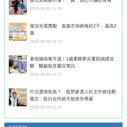
連玩笑都聽不懂！ 醫：當心大腦拉警報
2026-08-05 11:35
屋頂光電獎勵 嘉義市加碼每瓩2千、最高2
萬
2026-08-04 19:10
暑假腸病毒升溫！1歲童睡夢反覆肌抽躍送
醫 醫籲留意重症警訊
2026-08-04 14:57
竹北選情告急？ 藍營參選人杜文中致信鄭
麗文：藍白合作絕不能喪失尊嚴
2026-08-04 11:28