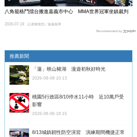
八角籠格鬥擂台搬進嘉義市中心 MMA世界冠軍坐鎮裁判
2026-07-19
記者陳致愷／嘉義報導
Recommended by
推薦新聞
「蓮」映山豬湖 漫遊初秋好時光
2026-08-08 10:13
桃園5行政區8/10停水11小時 近10萬戶受
影響
2026-08-06 18:15
8/13城鎮韌性防空演習 演練期間機捷正常