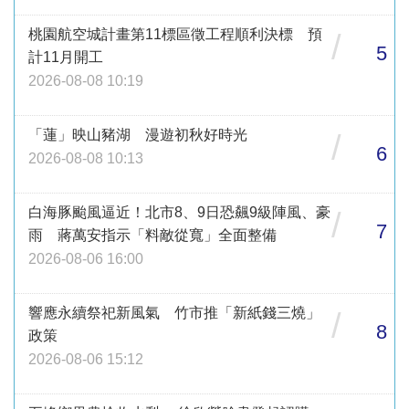
桃園航空城計畫第11標區徵工程順利決標 預
/
5
計11月開工
2026-08-08 10:19
「蓮」映山豬湖 漫遊初秋好時光
/
6
2026-08-08 10:13
白海豚颱風逼近！北市8、9日恐飆9級陣風、豪
/
7
雨 蔣萬安指示「料敵從寬」全面整備
2026-08-06 16:00
響應永續祭祀新風氣 竹市推「新紙錢三燒」
/
8
政策
2026-08-06 15:12