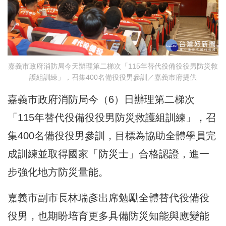
嘉義市政府消防局今天辦理第二梯次「115年替代役備役役男防災救
護組訓練」，召集400名備役役男參訓／嘉義市府提供
嘉義市政府消防局今（6）日辦理第二梯次
「115年替代役備役役男防災救護組訓練」，召
集400名備役役男參訓，目標為協助全體學員完
成訓練並取得國家「防災士」合格認證，進一
步強化地方防災量能。
嘉義市副市長林瑞彥出席勉勵全體替代役備役
役男，也期盼培育更多具備防災知能與應變能