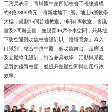
工務局表示，青埔國中第四期校舍工程總規模
約4億2395萬元，將新建地下1層、地上5層教學
大樓，規劃15間普通教室、9間科專教室、會議
室及3間辦公室，並設置46席停車空間，兼具地
下防空避難功能校舍設計以「燈塔意象」為入
口識別，結合中央中庭、多功能舞台、走廊道
及立體綠化設計，打造兼具教學、活動與景觀
品質的優質校園，並提升整體空間與使用行政
效率。