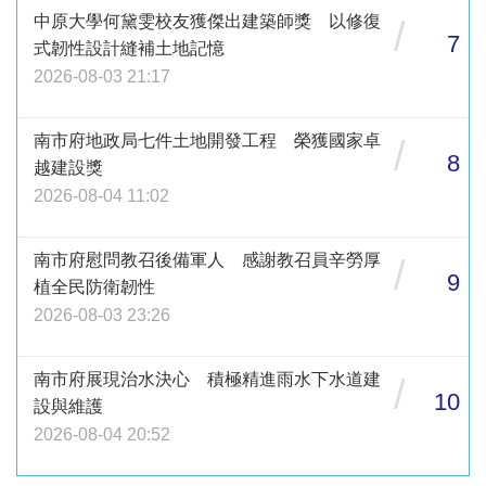
中原大學何黛雯校友獲傑出建築師獎 以修復
/
7
式韌性設計縫補土地記憶
2026-08-03 21:17
南市府地政局七件土地開發工程 榮獲國家卓
/
8
越建設獎
2026-08-04 11:02
南市府慰問教召後備軍人 感謝教召員辛勞厚
/
9
植全民防衛韌性
2026-08-03 23:26
南市府展現治水決心 積極精進雨水下水道建
/
10
設與維護
2026-08-04 20:52