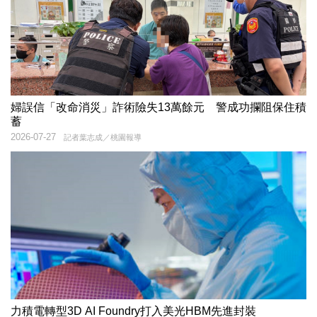
婦誤信「改命消災」詐術險失13萬餘元 警成功攔阻保住積
蓄
2026-07-27
記者葉志成／桃園報導
力積電轉型3D AI Foundry打入美光HBM先進封裝