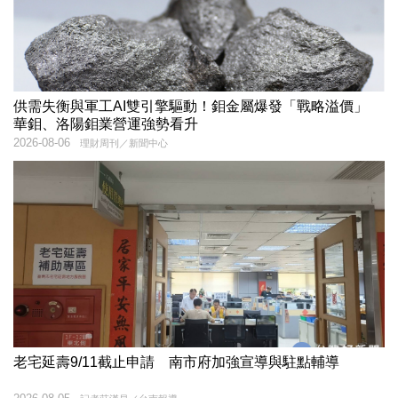
供需失衡與軍工AI雙引擎驅動！鉬金屬爆發「戰略溢價」
華鉬、洛陽鉬業營運強勢看升
2026-08-06
理財周刊／新聞中心
老宅延壽9/11截止申請 南市府加強宣導與駐點輔導