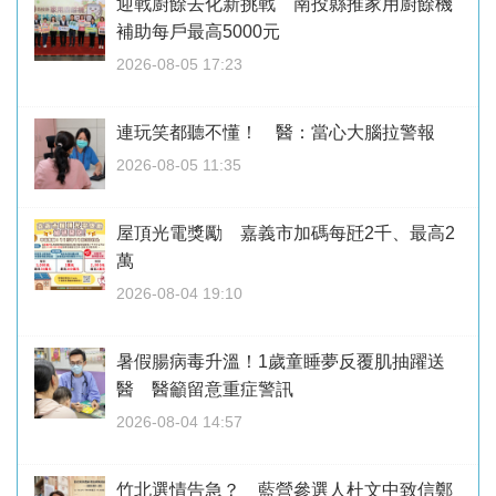
迎戰廚餘去化新挑戰 南投縣推家用廚餘機
補助每戶最高5000元
2026-08-05 17:23
連玩笑都聽不懂！ 醫：當心大腦拉警報
2026-08-05 11:35
屋頂光電獎勵 嘉義市加碼每瓩2千、最高2
萬
2026-08-04 19:10
暑假腸病毒升溫！1歲童睡夢反覆肌抽躍送
醫 醫籲留意重症警訊
2026-08-04 14:57
竹北選情告急？ 藍營參選人杜文中致信鄭