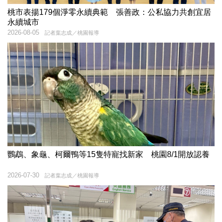
桃市表揚179個淨零永續典範 張善政：公私協力共創宜居
永續城市
2026-08-05
記者葉志成／桃園報導
鸚鵡、象龜、柯爾鴨等15隻特寵找新家 桃園8/1開放認養
2026-07-30
記者葉志成／桃園報導