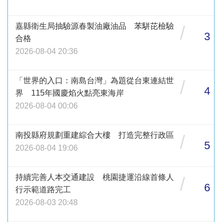
嘉縣衛生局抽驗源春製油廠油品 苯駢芘檢驗
/
3
合格
2026-08-04 20:36
「世界的入口：南島台灣」為題從台東連結世
/
4
界 115年國慶焰火點亮東海岸
2026-08-04 00:06
南投縣府規劃重建綜合大樓 打造完整行政區
/
5
2026-08-04 19:06
持續完善人本交通建設 桃園捷運沿線首條人
/
6
行示範道路完工
2026-08-03 20:48