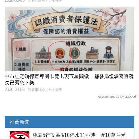
2026-08-05
記者莊漢昌／台南報導
中市社宅消保宣導圖卡竟出現五星國徽 都發局坦承審查疏
失已緊急下架
2026-08-06
記者李梅金／台中報導
Recommended by
推薦新聞
桃園5行政區8/10停水11小時 近10萬戶受