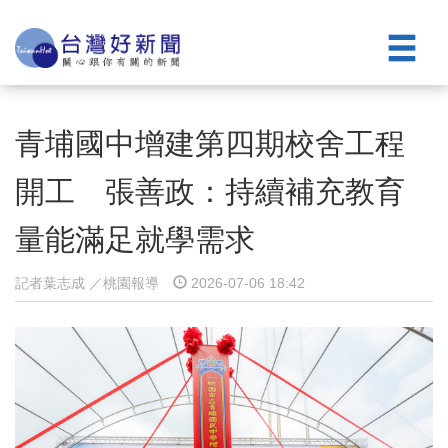
青埔國中增建第四期校舍工程
開工 張善政：持續補充教育
量能滿足就學需求
記者葉志成 ／桃園報導
2026-07-06 18:42