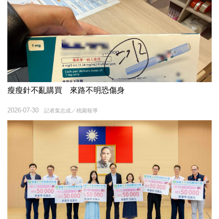
瘦瘦針不亂購買 來路不明恐傷身
2026-07-30
記者葉志成／桃園報導