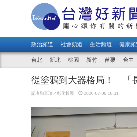
政治頻道
社會頻道
生活頻道
健康頻
台北
新北
桃園
新竹
苗栗
台中
從塗鴉到大器格局！ 「
記者鄧富珍／彰化報導
2026-07-05 10:31