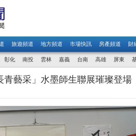
道
旅遊頻道
地方頻道
市場快訊
房產頻道
財
彰化
南投
雲林
嘉義
台南
高雄
屏東
長青藝采」水墨師生聯展璀璨登場