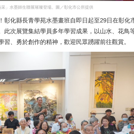
藝采」水墨師生聯展璀璨登場。圖／彰化市公所提供
！彰化縣長青學苑水墨畫班自即日起至29日在彰化
。此次展覽集結學員多年學習成果，以山水、花鳥
學習、勇於創作的精神，歡迎民眾踴躍前往觀賞。