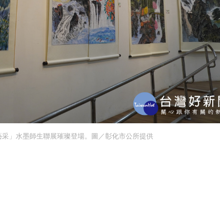
藝采」水墨師生聯展璀璨登場。圖／彰化市公所提供