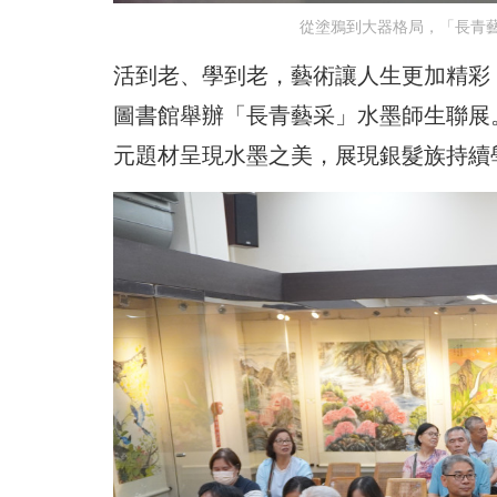
從塗鴉到大器格局，「長青
活到老、學到老，藝術讓人生更加精彩
圖書館舉辦「長青藝采」水墨師生聯展
元題材呈現水墨之美，展現銀髮族持續