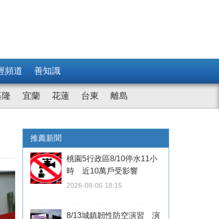
經頻道
善知識
基隆
宜蘭
花蓮
台東
離島
推薦新聞
桃園5行政區8/10停水11小
時 近10萬戶受影響
2026-08-06 18:15
8/13城鎮韌性防空演習 演