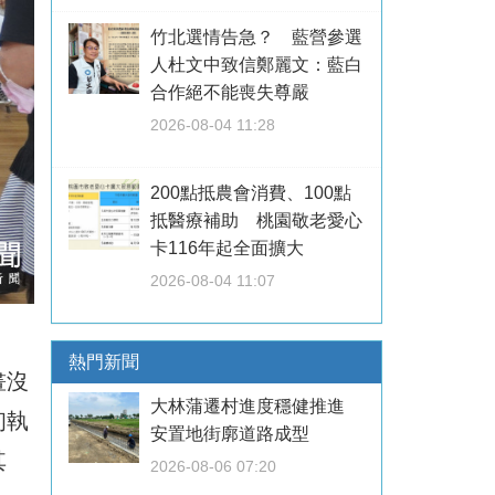
竹北選情告急？ 藍營參選
人杜文中致信鄭麗文：藍白
合作絕不能喪失尊嚴
2026-08-04 11:28
200點抵農會消費、100點
抵醫療補助 桃園敬老愛心
卡116年起全面擴大
2026-08-04 11:07
熱門新聞
畫沒
大林蒲遷村進度穩健推進
初執
安置地街廓道路成型
其
2026-08-06 07:20