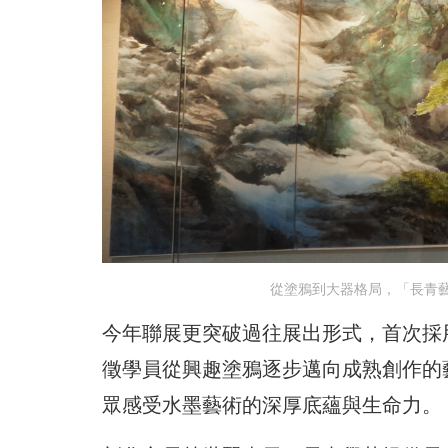
從塗鴉到大器格局，「長青
今年聯展更突破過往展出形式，首次採
徵學員從興趣塗鴉逐步邁向成熟創作的
眾感受水墨藝術的深厚底蘊與生命力。