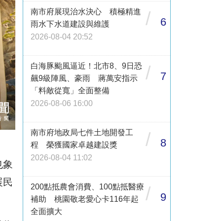
南市府展現治水決心 積極精進
/
6
雨水下水道建設與維護
2026-08-04 20:52
白海豚颱風逼近！北市8、9日恐
/
7
飆9級陣風、豪雨 蔣萬安指示
「料敵從寬」全面整備
2026-08-06 16:00
南市府地政局七件土地開發工
/
8
程 榮獲國家卓越建設獎
2026-08-04 11:02
也象
展民
200點抵農會消費、100點抵醫療
/
9
補助 桃園敬老愛心卡116年起
全面擴大