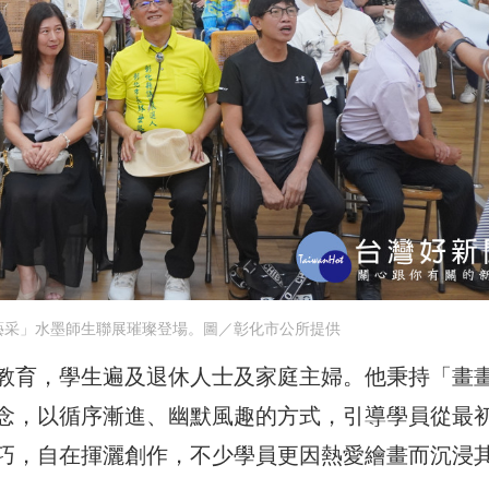
藝采」水墨師生聯展璀璨登場。圖／彰化市公所提供
教育，學生遍及退休人士及家庭主婦。他秉持「畫
念，以循序漸進、幽默風趣的方式，引導學員從最
巧，自在揮灑創作，不少學員更因熱愛繪畫而沉浸