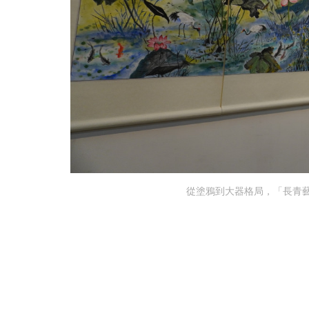
從塗鴉到大器格局，「長青