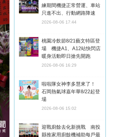
練期間機捷正常營運、車站
只進不出、行動網路降速
2026-08-06 17:44
桃園冷飲節8/21藝文特區登
場 機捷A1、A12站快閃店
暖身活動即日搶先開跑
2026-08-06 16:29
啦啦隊女神李多慧來了！
石岡熱氣球嘉年華8/22起登
場
2026-08-06 15:02
迎戰廚餘去化新挑戰 南投
縣推家用廚餘機補助每戶最