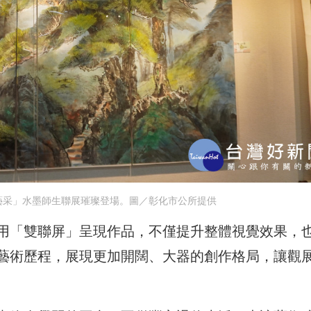
藝采」水墨師生聯展璀璨登場。圖／彰化市公所提供
用「雙聯屏」呈現作品，不僅提升整體視覺效果，
藝術歷程，展現更加開闊、大器的創作格局，讓觀