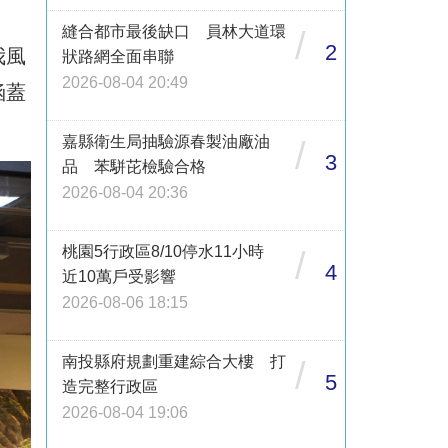
縫合都市最後缺口 員林大道環
/
2
我風
狀路網全面串聯
2026-08-04 20:49
涵蓋
嘉縣衛生局抽驗源春製油廠油
/
3
品 苯駢芘檢驗合格
2026-08-04 20:36
桃園5行政區8/10停水11小時
/
4
近10萬戶受影響
2026-08-06 18:15
南投縣府規劃重建綜合大樓 打
/
5
造完整行政區
2026-08-04 19:06