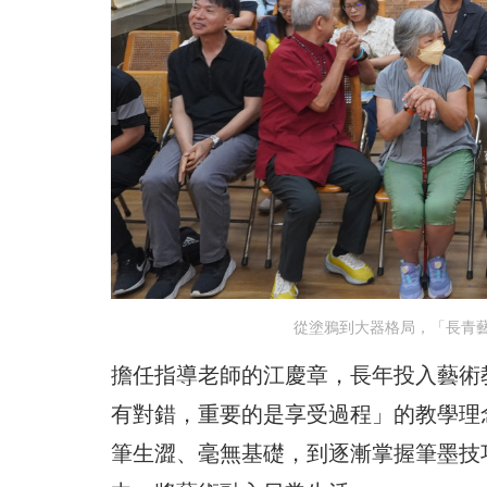
從塗鴉到大器格局，「長青
擔任指導老師的江慶章，長年投入藝術
有對錯，重要的是享受過程」的教學理
筆生澀、毫無基礎，到逐漸掌握筆墨技