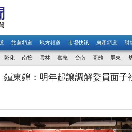
道
旅遊頻道
地方頻道
市場快訊
房產頻道
財
彰化
南投
雲林
嘉義
台南
高雄
屏東
 鍾東錦：明年起讓調解委員面子