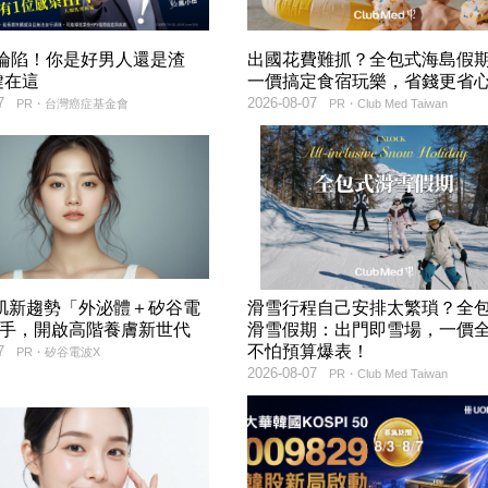
率淪陷！你是好男人還是渣
出國花費難抓？全包式海島假
鍵在這
一價搞定食宿玩樂，省錢更省
7
2026-08-07
PR・台灣癌症基金會
PR・Club Med Taiwan
美肌新趨勢「外泌體＋矽谷電
滑雪行程自己安排太繁瑣？全
聯手，開啟高階養膚新世代
滑雪假期：出門即雪場，一價
不怕預算爆表！
7
PR・矽谷電波X
2026-08-07
PR・Club Med Taiwan