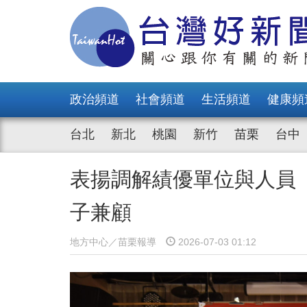
政治頻道
社會頻道
生活頻道
健康頻
台北
新北
桃園
新竹
苗栗
台中
表揚調解績優單位與人員
子兼顧
地方中心／苗栗報導
2026-07-03 01:12