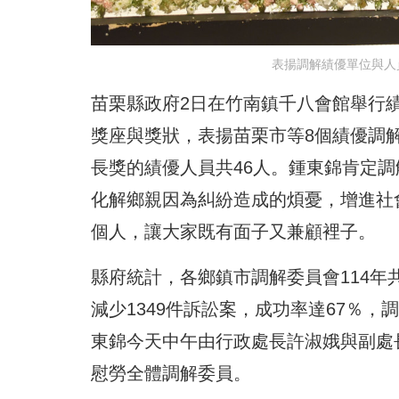
表揚調解績優單位與人
苗栗縣政府2日在竹南鎮千八會館舉行
獎座與獎狀，表揚苗栗市等8個績優調
長獎的績優人員共46人。鍾東錦肯定
化解鄉親因為糾紛造成的煩憂，增進社
個人，讓大家既有面子又兼顧裡子。
縣府統計，各鄉鎮市調解委員會114年共
減少1349件訴訟案，成功率達67％
東錦今天中午由行政處長許淑娥與副處
慰勞全體調解委員。