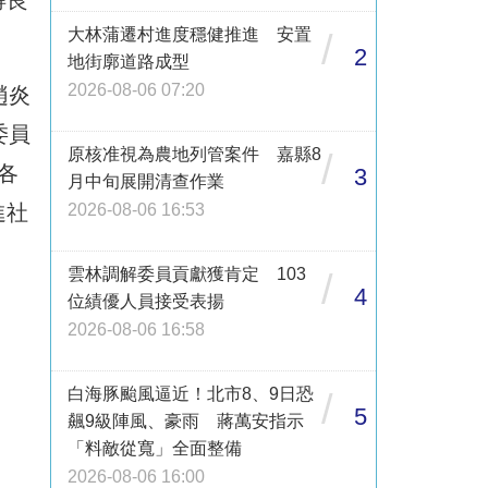
得良
大林蒲遷村進度穩健推進 安置
/
2
地街廓道路成型
2026-08-06 07:20
趙炎
委員
原核准視為農地列管案件 嘉縣8
/
各
3
月中旬展開清查作業
進社
2026-08-06 16:53
雲林調解委員貢獻獲肯定 103
/
4
位績優人員接受表揚
2026-08-06 16:58
白海豚颱風逼近！北市8、9日恐
/
5
飆9級陣風、豪雨 蔣萬安指示
「料敵從寬」全面整備
2026-08-06 16:00