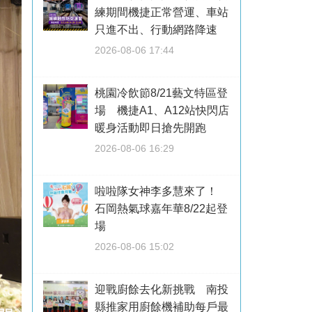
練期間機捷正常營運、車站
只進不出、行動網路降速
2026-08-06 17:44
桃園冷飲節8/21藝文特區登
場 機捷A1、A12站快閃店
暖身活動即日搶先開跑
2026-08-06 16:29
啦啦隊女神李多慧來了！
石岡熱氣球嘉年華8/22起登
場
2026-08-06 15:02
迎戰廚餘去化新挑戰 南投
縣推家用廚餘機補助每戶最