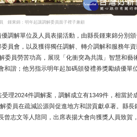
員 鍾東錦：明年起讓調解委員面子裡子兼顧
績優調解單位及人員表揚活動，由縣長鍾東錦分別頒
解委員會，以及獲得獨任調解、轉介調解和服務年資
調解委員勞苦功高，展現「化衝突為共識」智慧和藝
會和諧；他另指示明年起加碼頒發禮券獎勵績優單
受理2024件調解案，調解成立有1349件，相當於
，調解委員在疏減訟源與促進地方和諧貢獻卓著。縣長
長曾志文等人陪同，出席表揚大會向獲獎人員致賀