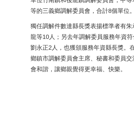
單位竹南鎮和後龍鎮調解委員會；甲等
等的三義鄉調解委員會，合計8個單位
獨任調解件數達縣長獎表揚標準者有朱
龍等10人；另去年調解委員服務年資
劉永正2人，也獲頒服務年資縣長獎。
鄉鎮市調解委員會主席、秘書和委員交
會和諧，讓鄉親覺得更幸福、快樂。