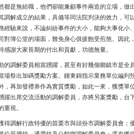
然都是無給職，他們卻能兼顧事件兩造的立場，做
其調解成立的結果，具備等同法院判決的效力，可
務經驗來說，不論糾紛事件的大小，能夠大事化小
司對簿公堂的場面，難免身心俱疲飽受煎熬。因此
時感謝大家長期的付出和貢獻，功德無量。
動的調解委員相當踴躍，甚至有好幾個鄉鎮市是全
當場祭出加碼獎勵方案。鍾東錦指示業務單位編列
外，再加發禮券作為實質獎勵，如此一來，獲獎單
踴躍出席交流活動的調解委員，亦將另案獎勵，台
的重視。
獲得調解行政特優的苗栗市與頭份市調解委員會；