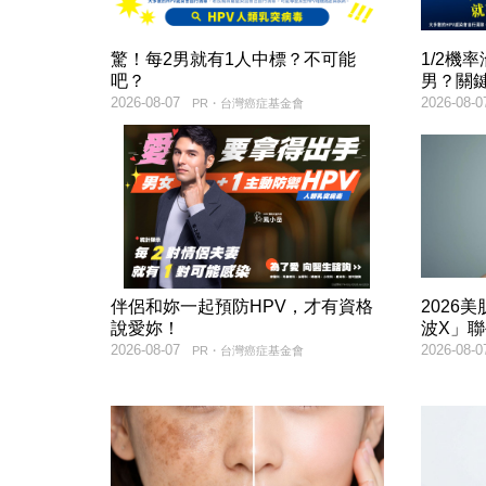
驚！每2男就有1人中標？不可能
1/2機
吧？
男？關
2026-08-07
2026-08-0
PR・台灣癌症基金會
伴侶和妳一起預防HPV，才有資格
2026
說愛妳！
波X」
2026-08-07
2026-08-0
PR・台灣癌症基金會