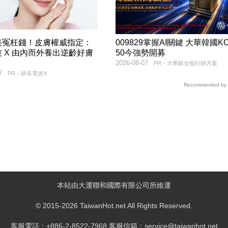
美冤枉錢！皮膚權威指定：
009829掌握AI關鍵 大華韓國KO
 X 由內而外養出逆齡好膚
50今強勢開募
2026-08-07
PR・大華銀全能行銷方案
7
PR・矽谷電波X
Recommended by
本站由大運聯和國際有限公司所維運
© 2015-2026 TaiwanHot.net All Rights Reserved.
客服電話：+886-2-8522-7968 客服信箱：service@taiwanhot.net