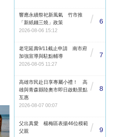
響應永續祭祀新風氣 竹市推
/
6
「新紙錢三燒」政策
2026-08-06 15:12
老宅延壽9/11截止申請 南市府
/
7
加強宣導與駐點輔導
2026-08-05 11:27
高雄市民赴日享專屬小禮！ 高
/
8
雄與青森縣陸奧市即日啟動景點
互惠
2026-08-07 00:07
父出真愛 楊梅區表揚46位模範
/
9
父親