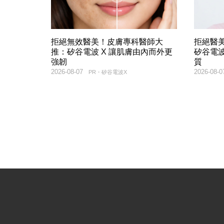
拒絕無效醫美！皮膚專科醫師大
拒絕醫
推：矽谷電波 X 讓肌膚由內而外更
矽谷電波
強韌
質
2026-08-07
2026-08-0
PR・矽谷電波X