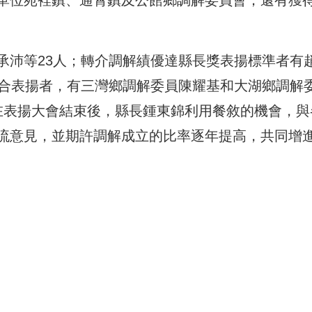
單位苑裡鎮、通霄鎮及公館鄉調解委員會；還有獲
。
承沛等23人；轉介調解績優達縣長獎表揚標準者有
符合表揚者，有三灣鄉調解委員陳耀基和大湖鄉調解
在表揚大會結束後，縣長鍾東錦利用餐敘的機會，與
流意見，並期許調解成立的比率逐年提高，共同增