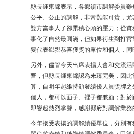
縣長鍾東錦表示，各鄉鎮市調解委員雖
公平、公正的調解，非常難能可貴，尤
雙方當事人了卻累積心頭的壓力；從實
事化了自然最圓滿，但如果衍生到打官
要代表鄉親恭喜獲獎的單位和個人，同
另外，儘管今天出席表揚大會和交流活
齊，但縣長鍾東錦認為未臻完美，因此
算，自明年起維持頒發績優人員獎牌之
個人，都可以面子、裡子都兼顧；對於
即響起熱烈掌聲，感謝縣府對調解業務
今年接受表揚的調解績優單位，分別有