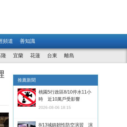
經頻道
善知識
基隆
宜蘭
花蓮
台東
離島
裡
推薦新聞
桃園5行政區8/10停水11小
時 近10萬戶受影響
2026-08-06 18:15
8/13城鎮韌性防空演習 演