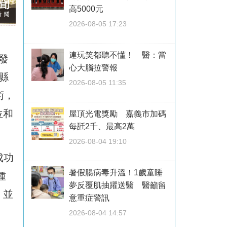
高5000元
2026-08-05 17:23
連玩笑都聽不懂！ 醫：當
發
心大腦拉警報
縣
2026-08-05 11:35
術，
位和
屋頂光電獎勵 嘉義市加碼
每瓩2千、最高2萬
2026-08-04 19:10
成功
暑假腸病毒升溫！1歲童睡
鍾
夢反覆肌抽躍送醫 醫籲留
，並
意重症警訊
2026-08-04 14:57