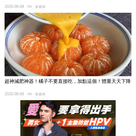
2026-08-08
PR・新素簡
超神減肥神器！橘子不要直接吃，加點這個！體重天天下降
2026-08-08
PR・新素簡