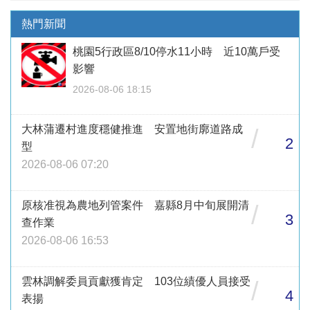
熱門新聞
桃園5行政區8/10停水11小時 近10萬戶受
影響
2026-08-06 18:15
大林蒲遷村進度穩健推進 安置地街廓道路成
/
2
型
2026-08-06 07:20
原核准視為農地列管案件 嘉縣8月中旬展開清
/
3
查作業
2026-08-06 16:53
雲林調解委員貢獻獲肯定 103位績優人員接受
/
4
表揚