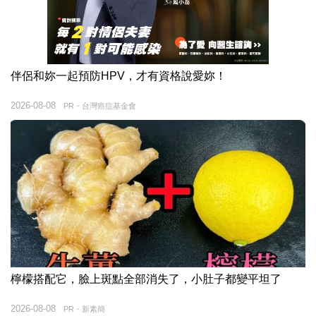
伴侶和妳一起預防HPV，才有資格說愛妳！
2026-08-08
PR・台灣癌症基金會
檸檬搭配它，臉上斑點全部消失了，小肚子都變平坦了
2026-08-08
PR・新素簡