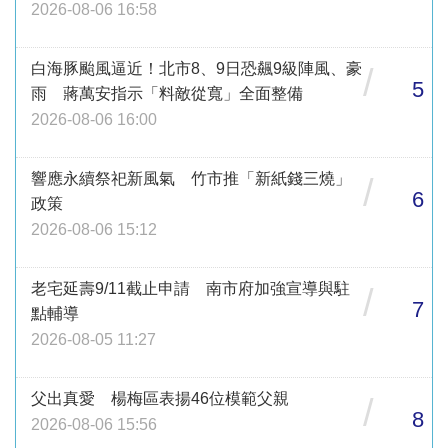
2026-08-06 16:58
白海豚颱風逼近！北市8、9日恐飆9級陣風、豪
/
5
雨 蔣萬安指示「料敵從寬」全面整備
2026-08-06 16:00
響應永續祭祀新風氣 竹市推「新紙錢三燒」
/
6
政策
2026-08-06 15:12
老宅延壽9/11截止申請 南市府加強宣導與駐
/
7
點輔導
2026-08-05 11:27
父出真愛 楊梅區表揚46位模範父親
/
8
2026-08-06 15:56