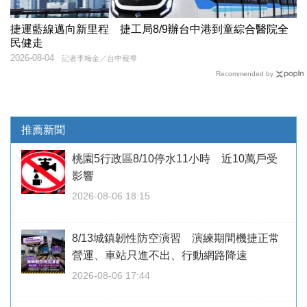
捷運藍線邁向新里程 捷工局8/9辦台中港到童綜合醫院全
民健走
2026-08-04
記者李梅金／台中報導
Recommended by
推薦新聞
桃園5行政區8/10停水11小時 近10萬戶受
影響
2026-08-06 18:15
8/13城鎮韌性防空演習 演練期間機捷正常
營運、車站只進不出、行動網路降速
2026-08-06 17:44