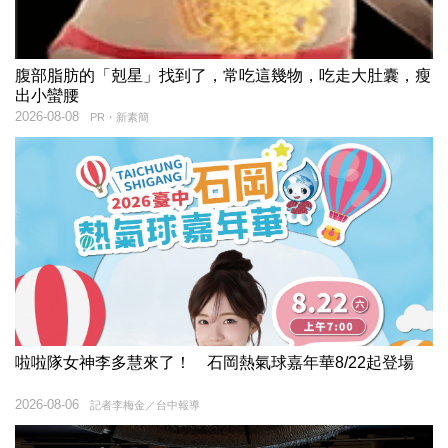
腹部脂肪的「剋星」找到了，常吃這幾物，吃走大肚囊，瘦
出小蠻腰
2026-08-08
PR・新素簡
啦啦隊女神李多慧來了！ 石岡熱氣球嘉年華8/22起登場
2026-08-06
記者李梅金／台中報導