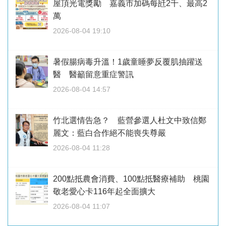
屋頂光電獎勵 嘉義市加碼每瓩2千、最高2
萬
2026-08-04 19:10
暑假腸病毒升溫！1歲童睡夢反覆肌抽躍送
醫 醫籲留意重症警訊
2026-08-04 14:57
竹北選情告急？ 藍營參選人杜文中致信鄭
麗文：藍白合作絕不能喪失尊嚴
2026-08-04 11:28
200點抵農會消費、100點抵醫療補助 桃園
敬老愛心卡116年起全面擴大
2026-08-04 11:07