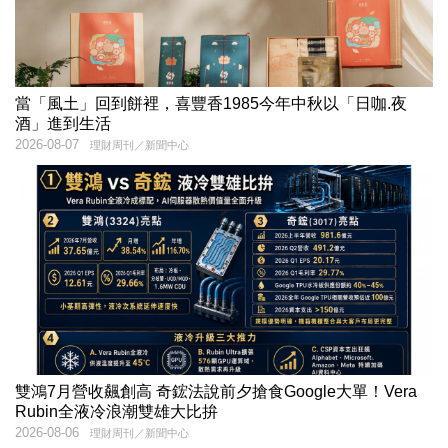
當「風土」回到餅裡，喜豐香1985今年中秋以「日咖.夜
酒」進到生活
2026-08-07
理財周刊／新聞中心
雙鴻7月營收飆創高 奇鋐法說前夕搶食Google大單！Vera
Rubin全液冷浪潮雙雄大比拚
2026-08-06
理財周刊／新聞中心