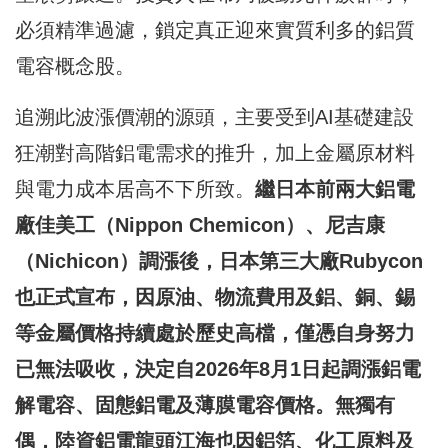
必須精準過濾，鎖定真正迎來實質利多的鋁質
電容概念股。
追溯此波漲價潮的源頭，主要受到AI基礎建設
狂潮對高階鋁電需求的推升，加上金屬原材料
與電力成本居高不下所致。
繼日本前兩大鋁電
廠佳美工（Nippon Chemicon）、尼吉康
（Nichicon）調漲後，日本第三大廠Rubycon
也正式宣布，因原油、物流費用及鋁、銅、錫
等金屬價格持續處於歷史高檔，僅憑自身努力
已無法吸收，決定自2026年8月1日起調漲鋁電
解電容、固態鋁電及薄膜電容價格。無獨有
偶，陸資鋁電龍頭江海也因鋁箔、化工原料及