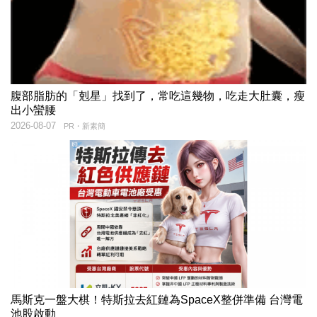
腹部脂肪的「剋星」找到了，常吃這幾物，吃走大肚囊，瘦
出小蠻腰
2026-08-07
PR・新素簡
馬斯克一盤大棋！特斯拉去紅鏈為SpaceX整併準備 台灣電
池股啟動