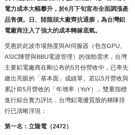
電力成本大幅攀升，於6月下旬宣布全面調漲產
品售價。日、陸龍頭大廠齊抗通膨，為台灣鋁
電廠商注入了強大的成本轉嫁底氣。
受惠於此波市場熱度與AI伺服器（包含GPU、
ASIC陣營與BBU電源管理）的強勁需求，台灣
主要鋁電廠商在剛公布的5月份營收中，已率先
繳出亮眼的「基本面」成績單。若以5月營收與
累計前5月營收的「年增率（YoY）」雙重指標
進行綜合實力評比，台灣鋁電優質股的梯隊排
行已清晰浮現：
第一名：立隆電（2472）