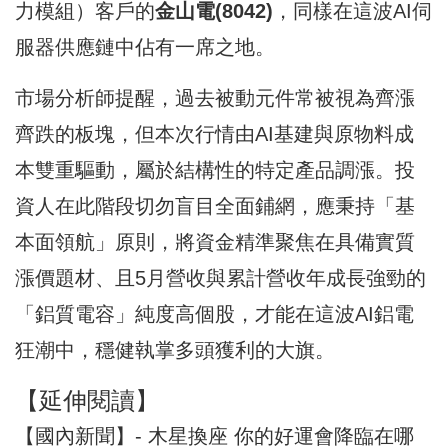
力模組）客戶的
金山電(8042)
，同樣在這波AI伺
服器供應鏈中佔有一席之地。
市場分析師提醒，過去被動元件常被視為齊漲
齊跌的板塊，但本次行情由AI基建與原物料成
本雙重驅動，屬於結構性的特定產品調漲。投
資人在此階段切勿盲目全面鋪網，應秉持「基
本面領航」原則，將資金精準聚焦在具備實質
漲價題材、且5月營收與累計營收年成長強勁的
「鋁質電容」純度高個股，才能在這波AI鋁電
狂潮中，穩健執掌多頭獲利的大旗。
【延伸閱讀】
【國內新聞】- 木星換座 你的好運會降臨在哪