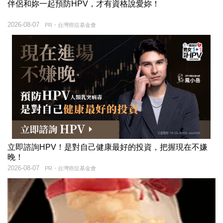
伴侶和妳一起預防HPV，才有資格說愛妳！
2026-08-07
PR・台灣癌症基金會
立即諮詢HPV！是對自己健康最好的投資，把握現在不嫌
晚！
2026-08-07
PR・台灣癌症基金會