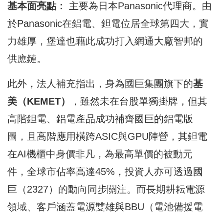
基本面亮點：
主要為日本Panasonic代理商。由
於Panasonic在鋁電、鉭電位居全球第四大，實
力雄厚，堡達也藉此成功打入網通大廠智邦的
供應鏈。
此外，法人補充指出，身為國巨集團旗下的
基
美（KEMET）
，雖然未在台股單獨掛牌，但其
高階鉭電、鋁電產品成功補齊國巨的鋁電版
圖，且高階應用橫跨ASIC與GPU陣營，其鉭電
在AI機櫃中身價非凡，為最高單價的被動元
件，全球市佔率高達45%，投資人亦可透過國
巨（2327）的動向同步關注。而長期耕耘電源
領域、客戶涵蓋電源雙雄與BBU（電池備援電