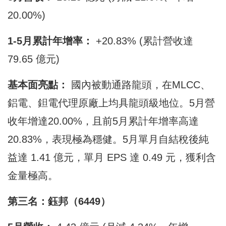
20.00%)
1-5月累計年增率：
+20.83% (累計營收達
79.65 億元)
基本面亮點：
國內被動通路龍頭，在MLCC、
鋁電、鉭電代理原廠上均具龍頭級地位。5月營
收年增達20.00%，且前5月累計年增率高達
20.83%，表現極為穩健。5月單月自結稅後純
益達 1.41 億元，單月 EPS 達 0.49 元，獲利含
金量極高。
第三名：鈺邦（6449）