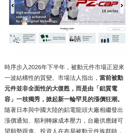
時序步入2026年下半年，被動元件市場正迎來
一波結構性的質變。市場法人指出，
當前被動
元件並非全面性的大復甦，而是由「鋁質電
容」一枝獨秀，掀起新一輪罕見的漲價狂潮。
隨著日本與中國大陸的鋁電龍頭大廠相繼發出
漲價通知、順利轉嫁成本壓力，台廠供應鏈可
望順勢跟進。投資人在布局被動元件族群時，