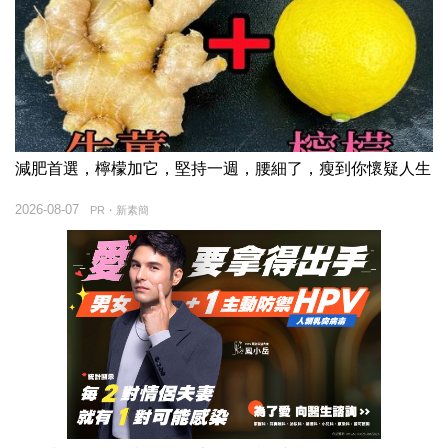
減肥首選，檸檬加它，堅持一週，腰細了，瘦到你懷疑人生
2026-08-07
PR・新素簡