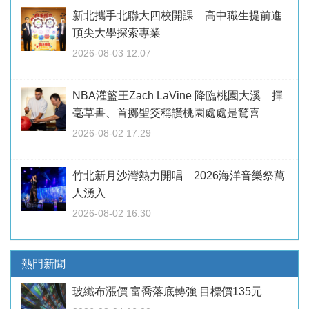
新北攜手北聯大四校開課 高中職生提前進
頂尖大學探索專業
2026-08-03 12:07
NBA灌籃王Zach LaVine 降臨桃園大溪 揮
毫草書、首擲聖筊稱讚桃園處處是驚喜
2026-08-02 17:29
竹北新月沙灣熱力開唱 2026海洋音樂祭萬
人湧入
2026-08-02 16:30
熱門新聞
玻纖布漲價 富喬落底轉強 目標價135元