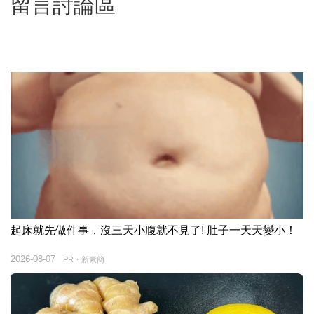
留言討論區
起床就先做件事，沒三天小腹就不見了! 肚子一天天變小！
2026-08-07
PR・新素簡