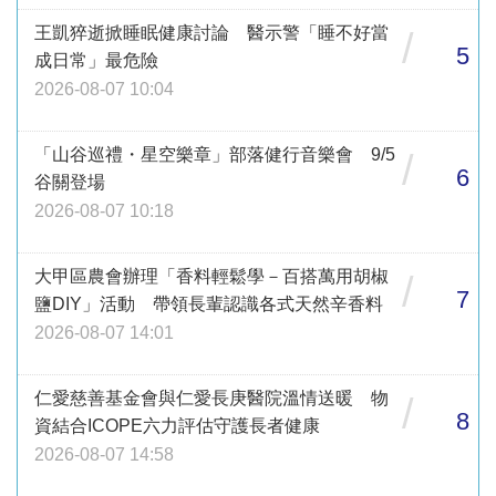
王凱猝逝掀睡眠健康討論 醫示警「睡不好當
/
5
成日常」最危險
2026-08-07 10:04
「山谷巡禮・星空樂章」部落健行音樂會 9/5
/
6
谷關登場
2026-08-07 10:18
大甲區農會辦理「香料輕鬆學－百搭萬用胡椒
/
7
鹽DIY」活動 帶領長輩認識各式天然辛香料
2026-08-07 14:01
仁愛慈善基金會與仁愛長庚醫院溫情送暖 物
/
8
資結合ICOPE六力評估守護長者健康
2026-08-07 14:58