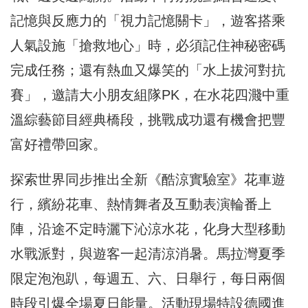
記憶與反應力的「視力記憶關卡」，遊客搭乘
人氣設施「搶救地心」時，必須記住神秘密碼
完成任務；還有熱血又爆笑的「水上拔河對抗
賽」，邀請大小朋友組隊PK，在水花四濺中重
溫綜藝節目經典橋段，挑戰成功還有機會把豐
富好禮帶回家。
探索世界同步推出全新《酷涼實驗室》花車遊
行，繽紛花車、熱情舞者及互動表演輪番上
陣，沿途不定時灑下沁涼水花，化身大型移動
水戰派對，與遊客一起清涼消暑。馬拉灣夏季
限定泡泡趴，每週五、六、日舉行，每日兩個
時段引爆全場夏日能量。活動現場特設德國進