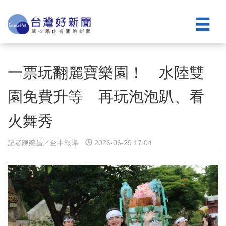
一票玩翻麗寶樂園！ 水陸雙
園免費升等 再玩泡泡趴、看
火舞秀
記者陳榮昌／台中報導
2026-06-29 17:04