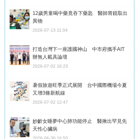
12歲男童喝中藥竟吞下藥匙 醫師胃鏡取出
異物
2026-07-13 11:04
打造台灣下一座護國神山 中市府攜手AIT
辦無人載具論壇
2026-07-02 16:23
暑假旅遊旺季正式展開 台中國際機場今夏
又增3條新航線
2026-07-02 12:47
妙齡女睡夢中心肺功能停止 醫揪出罕見先
天性心臟病
2026-06-30 16:50