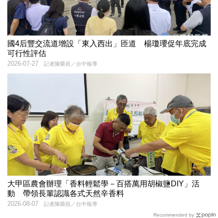
國4后豐交流道增設「東入西出」匝道 楊瓊瓔促年底完成
可行性評估
2026-07-27
記者陳榮昌／台中報導
大甲區農會辦理「香料輕鬆學－百搭萬用胡椒鹽DIY」活
動 帶領長輩認識各式天然辛香料
2026-08-07
記者陳榮昌／台中報導
Recommended by