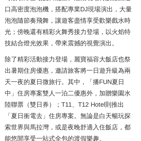
口高密度泡泡機，搭配專業DJ現場演出，大量
泡泡隨節奏飛舞，讓遊客盡情享受歡樂戲水時
光；傍晚還有精彩火舞秀接力登場，以火焰特
技結合燈光效果，帶來震撼的視覺演出。
除了精彩活動接力登場，麗寶福容大飯店也祭
出暑期住房優惠，邀請旅客將一日遊升級為兩
天一夜的夏日微旅行。其中，「播FUN夏日
中」住房專案雙人一泊二優惠外，加贈樂園水
陸聯票（雙日券）；T11、T12 Hotel則推出
「夏日衝電去」住房專案。無論是白天暢玩探
索世界與馬拉灣，或是夜晚舒適入住飯店，都
能悠閒享受一站式全包的渡假樂趣。