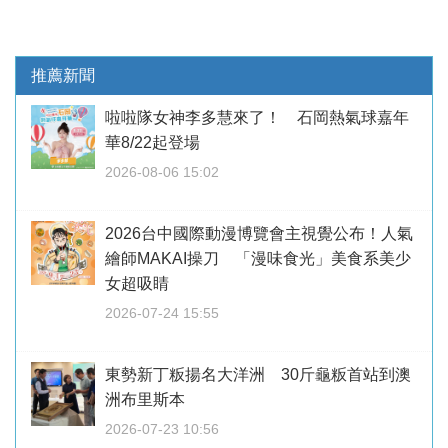
推薦新聞
啦啦隊女神李多慧來了！ 石岡熱氣球嘉年
華8/22起登場
2026-08-06 15:02
2026台中國際動漫博覽會主視覺公布！人氣
繪師MAKAI操刀 「漫味食光」美食系美少
女超吸睛
2026-07-24 15:55
東勢新丁粄揚名大洋洲 30斤龜粄首站到澳
洲布里斯本
2026-07-23 10:56