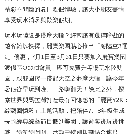
精彩不間斷的夏日渡假體驗，讓大小朋友盡情
享受玩水消暑與歡樂假期。
玩水玩陸還是搭摩天輪？經常讓有選擇障礙的
遊客難以抉擇，麗寶樂園貼心推出「海陸空3選
2」優惠，7月1日至8月31日只要加入麗寶樂園
渡假區Ocard會員，即可免費升等暢玩水陸雙
園，或雙園擇一搭配天空之夢摩天輪，讓今年
暑假從早玩到晚、一路嗨翻天！除此之外，探
索世界與馬拉灣打造最有回憶感的「麗寶Y2K：
綜藝回憶殺」主題活動，把陪伴7、8年級生成
長的經典綜藝節目搬進樂園，讓遊客邊玩邊挑
戰、邊笑邊闖關。活動中特別規劃結合速度、