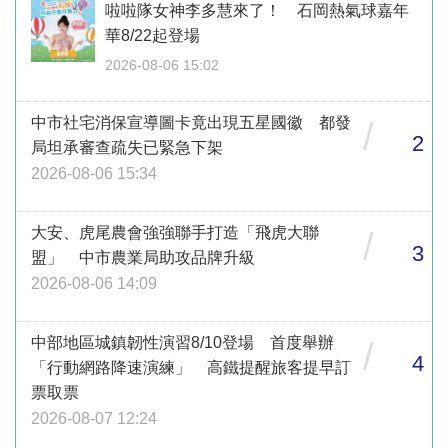
啦啦隊女神李多慧來了！ 石岡熱氣球嘉年
華8/22起登場
2026-08-06 15:02
中市社宅消保宣導圖卡竟出現五星國徽 都發
/
2
局坦承審查疏失已緊急下架
2026-08-06 15:34
大安、虎尾農會強強聯手打造「飛虎大聯
/
3
盟」 中市農業局助攻品牌升級
2026-08-06 14:09
中部地區城鎮韌性演習8/10登場 首度舉辦
/
4
「行動網路降速演練」 高鐵提醒旅客提早訂
票取票
2026-08-07 12:24