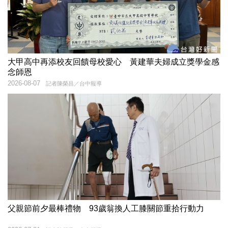
大甲高中再添校友回饋母校愛心 黃建華夫婦成立獎學金感
念師恩
2026-08-07
記者陳榮昌／台中報導
父親節前夕最棒禮物 93歲翁換人工膝關節重拾行動力