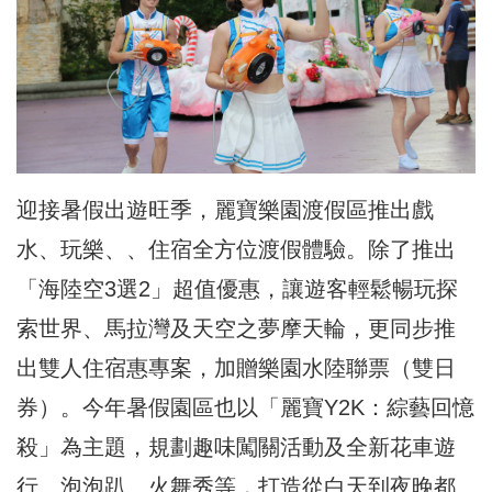
迎接暑假出遊旺季，麗寶樂園渡假區推出戲
水、玩樂、、住宿全方位渡假體驗。除了推出
「海陸空3選2」超值優惠，讓遊客輕鬆暢玩探
索世界、馬拉灣及天空之夢摩天輪，更同步推
出雙人住宿惠專案，加贈樂園水陸聯票（雙日
券）。今年暑假園區也以「麗寶Y2K：綜藝回憶
殺」為主題，規劃趣味闖關活動及全新花車遊
行、泡泡趴、火舞秀等，打造從白天到夜晚都