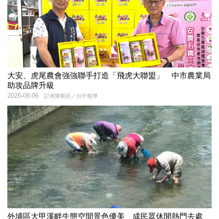
大安、虎尾農會強強聯手打造「飛虎大聯盟」 中市農業局
助攻品牌升級
2026-08-06
記者陳榮昌／台中報導
外埔區大甲溪畔生態空間景色優美 成民眾休閒熱門去處