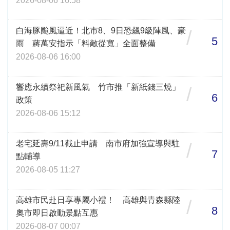
2026-08-06 16:58
白海豚颱風逼近！北市8、9日恐飆9級陣風、豪
/
5
雨 蔣萬安指示「料敵從寬」全面整備
2026-08-06 16:00
響應永續祭祀新風氣 竹市推「新紙錢三燒」
/
6
政策
2026-08-06 15:12
老宅延壽9/11截止申請 南市府加強宣導與駐
/
7
點輔導
2026-08-05 11:27
高雄市民赴日享專屬小禮！ 高雄與青森縣陸
/
8
奧市即日啟動景點互惠
2026-08-07 00:07