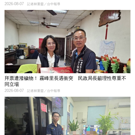
2026-08-07
記者林重鎣／台中報導
拜票遭潑穢物！ 霧峰里長遇衝突 民政局長籲理性尊重不
同立場
2026-08-07
記者林重鎣／台中報導