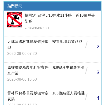
熱門新聞
桃園5行政區8/10停水11小時 近10萬戶受
影響
2026-08-06 18:15
大林蒲遷村進度穩健推進 安置地街廓道路成
/
2
型
2026-08-06 07:20
原核准視為農地列管案件 嘉縣8月中旬展開清
/
3
查作業
2026-08-06 16:53
雲林調解委員貢獻獲肯定 103位績優人員接受
/
4
表揚