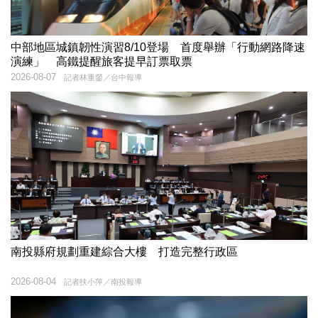
中部地區城鎮韌性演習8/10登場 首度舉辦「行動網路降速
演練」 高鐵提醒旅客提早訂票取票
2026-08-07
記者林重鎣／台中報導
南投縣府規劃重建綜合大樓 打造完整行政區
2026-08-04
記者扶小萍／南投報導