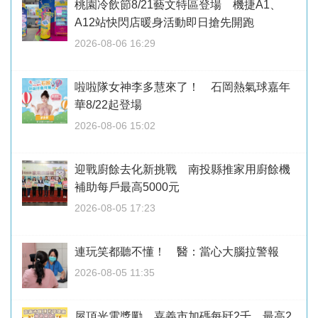
桃園冷飲節8/21藝文特區登場 機捷A1、
A12站快閃店暖身活動即日搶先開跑
2026-08-06 16:29
啦啦隊女神李多慧來了！ 石岡熱氣球嘉年
華8/22起登場
2026-08-06 15:02
迎戰廚餘去化新挑戰 南投縣推家用廚餘機
補助每戶最高5000元
2026-08-05 17:23
連玩笑都聽不懂！ 醫：當心大腦拉警報
2026-08-05 11:35
屋頂光電獎勵 嘉義市加碼每瓩2千、最高2