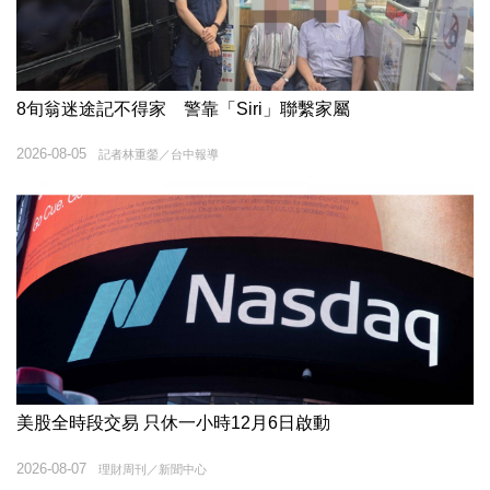
8旬翁迷途記不得家 警靠「Siri」聯繫家屬
2026-08-05
記者林重鎣／台中報導
美股全時段交易 只休一小時12月6日啟動
2026-08-07
理財周刊／新聞中心