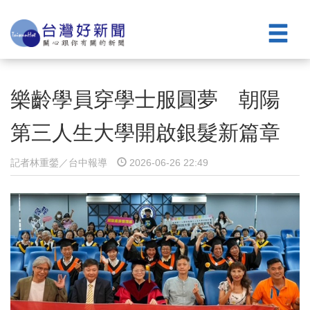
樂齡學員穿學士服圓夢 朝陽
第三人生大學開啟銀髮新篇章
記者林重鎣／台中報導
2026-06-26 22:49