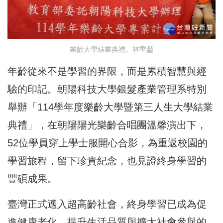
樂齡大學結業典禮。林重鎣
年齡從來不是學習的界限，而是累積智慧與經
驗的印記。朝陽科技大學銀髮產業管理系特別
舉辦「114學年度樂齡大學暨第三人生大學結業
典禮」，在朝陽陽光樂齡合唱團溫馨演出下，
52位學員穿上學士服開心合影，為重返校園的
學習旅程，留下珍貴紀念，也見證終身學習的
豐碩成果。
臺灣正式邁入超高齡社會，終身學習已成為促
進健康老化、提升生活品質與擴大社會參與的