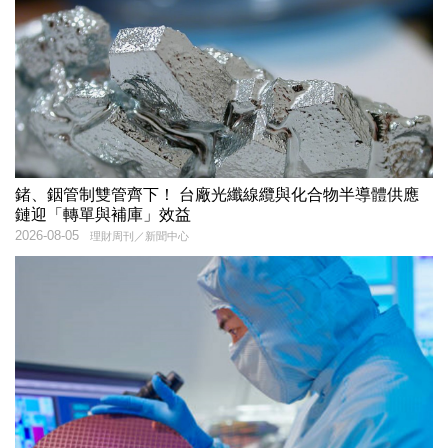
鍺、銦管制雙管齊下！ 台廠光纖線纜與化合物半導體供應
鏈迎「轉單與補庫」效益
2026-08-05
理財周刊／新聞中心