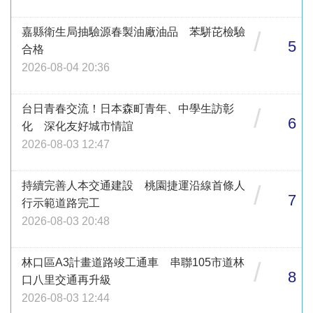
嘉縣衛生局抽驗源春製油廠油品 苯駢芘檢驗
/
5
合格
2026-08-04 20:36
台日青春交流！日本森町青年、中學生訪彰
/
6
化 深化友好城市情誼
2026-08-03 12:47
持續完善人本交通建設 桃園捷運沿線首條人
/
7
行示範道路完工
2026-08-03 20:48
林口區A3計畫道路竣工通車 串聯105市道林
/
8
口八里交通再升級
2026-08-03 12:44