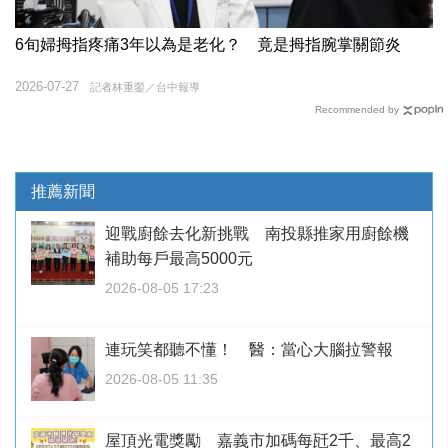
6旬婦拇指疼痛3年以為是老化？ 竟是拇指腕掌關節炎
2026-07-27
記者林重鎣／台中報導
Recommended by
推薦新聞
迎戰廚餘去化新挑戰 南投縣推家用廚餘機
補助每戶最高5000元
2026-08-05 17:23
連玩笑都聽不懂！ 醫：當心大腦拉警報
2026-08-05 11:35
屋頂光電獎勵 嘉義市加碼每瓩2千、最高2