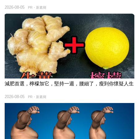
2026-08-05
PR・新素簡
減肥首選，檸檬加它，堅持一週，腰細了，瘦到你懷疑人生
2026-08-05
PR・新素簡