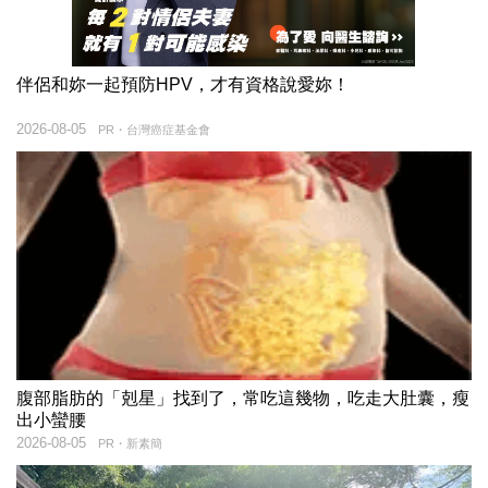
伴侶和妳一起預防HPV，才有資格說愛妳！
2026-08-05
PR・台灣癌症基金會
腹部脂肪的「剋星」找到了，常吃這幾物，吃走大肚囊，瘦
出小蠻腰
2026-08-05
PR・新素簡