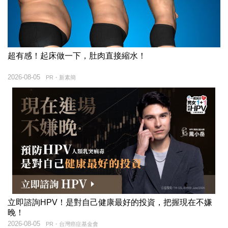
超有感！起床做一下，肚肉直接縮水！
2026-08-05
PR・新素簡
立即諮詢HPV！是對自己健康最好的投資，把握現在不嫌
晚！
2026-08-05
PR・台灣癌症基金會