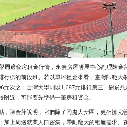
大學周邊套房租金行情，永慶房屋研展中心副理陳金
排行榜的前段班。若以單坪租金來看，臺灣師範大
896元次之，台灣大學則以1,687元排行第三。對於想
校附近，可能要先準備一筆房租資金。
點，陳金萍說明，它們除了同處大安區，更坐擁完
；加上周邊就業人口密集，帶動龐大的租屋需求。