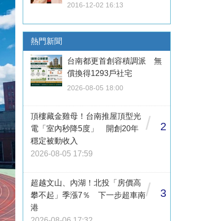
2016-12-02 16:13
熱門新聞
台南都更首創容積調派 無
償換得1293戶社宅
2026-08-05 18:00
頂樓藏金雞母！台南推屋頂型光
/
2
電「室內秒降5度」 開創20年
穩定被動收入
2026-08-05 17:59
超越文山、內湖！北投「房價高
/
3
攀不起」季漲7％ 下一步超車南
港
2026-08-06 17:32