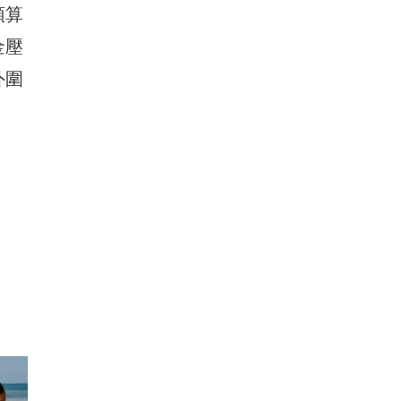
預算
金壓
外圍