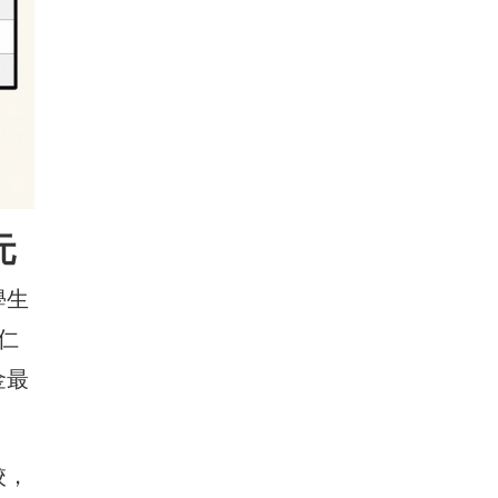
元
學生
仁
金最
校，