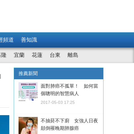
經頻道
善知識
基隆
宜蘭
花蓮
台東
離島
」
推薦新聞
面對肺癌不孤單！ 如何當
個聰明的智慧病人
2017-05-03 17:25
不抽菸不下廚 女強人日夜
顛倒罹晚期肺腺癌