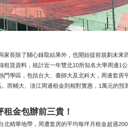
與家長除了關心錄取結果外，也開始提前規劃未來
錄租賃資料，統計近一年雙北10所知名大學周邊1公
熱門學區，包括台大、臺師大及北科大，周邊套房
高。而輔大、淡江周邊租金則相對實惠，1萬元的預
坪租金包辦前三貴！
北精華地帶，周遭套房的平均每坪月租金超過200