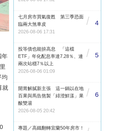
七月房市買氣復甦 第三季恐面
/
4
臨兩大煞車皮
2026-08-06 17:31
投等債也能拚高息 「這檔
/
5
四年
ETF」年化配息率達7.28％、連
兩次站穩7％以上
里
2026-08-06 01:09
平均
算就
開胃解膩新主張 這一鍋以在地
/
6
百果與馬告熬製「緋澄鮮漾」果
酸雙湯
2026-08-05 20:42
0
專題／高鐵翻轉宜蘭50年房市！