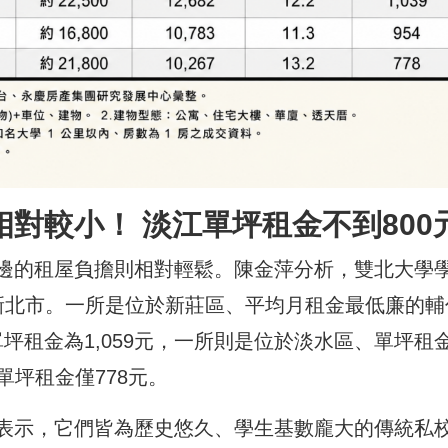
對較小！ 淡江單坪租金不到800
邊的租屋負擔則相對輕鬆。陳金萍分析，雙北大學
新北市。一所是位於新莊區、平均月租金最低廉的輔
單坪租金為1,059元，一所則是位於淡水區、單坪租
單坪租金僅778元。
表示，它們皆為歷史悠久、學生基數龐大的傳統私