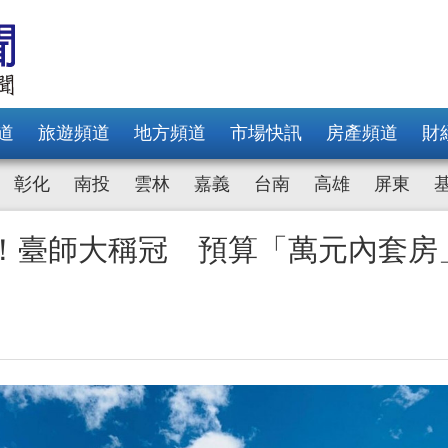
道
旅遊頻道
地方頻道
市場快訊
房產頻道
財
彰化
南投
雲林
嘉義
台南
高雄
屏東
爐！臺師大稱冠 預算「萬元內套房