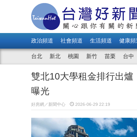
政治頻道
社會頻道
生活頻道
健康頻
台北
新北
桃園
新竹
苗栗
台中
雙北10大學租金排行出
曝光
好房網／新聞中心
2026-06-29 22:19