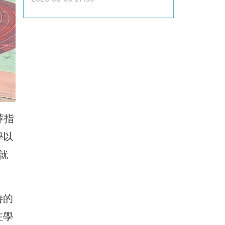
萍指
學以
就
善的
在學