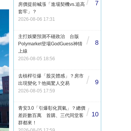
/
7
房價提前喊漲「進場契機vs.追高
套牢」？
2026-08-06 17:31
主打娛樂預測不碰政治 台版
/
8
Polymarket登場GodGuess神猜
上線
2026-08-05 18:56
去槓桿引爆「股災體感」？房市
/
9
出現變化？他揭驚人交易
2026-08-05 17:59
青安3.0「引爆彰化買氣」？總價
/
10
差距數百萬 首購、三代同堂客
群都來！
2026-08-05 17:59